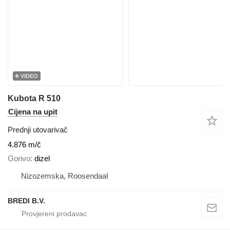
VIDEO
Kubota R 510
Cijena na upit
Prednji utovarivač
4.876 m/č
Gorivo
dizel
Nizozemska, Roosendaal
BREDI B.V.