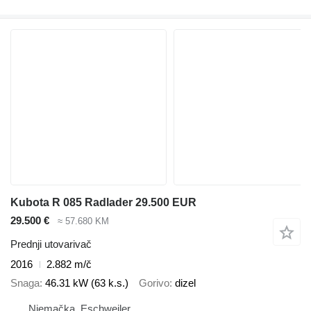
Kubota R 085 Radlader 29.500 EUR
29.500 €
≈ 57.680 KM
Prednji utovarivač
2016
2.882 m/č
Snaga
46.31 kW (63 k.s.)
Gorivo
dizel
Njemačka, Eschweiler