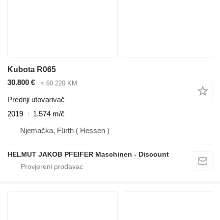
Kubota R065
30.800 €
≈ 60.220 KM
Prednji utovarivač
2019
1.574 m/č
Njemačka, Fürth ( Hessen )
HELMUT JAKOB PFEIFER Maschinen - Discount