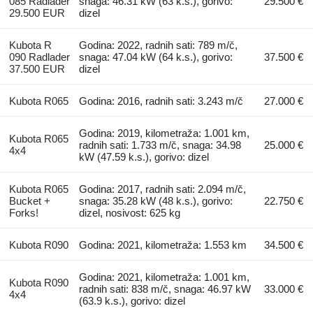
085 Radlader
snaga: 46.31 kW (63 k.s.), gorivo:
29.500 €
29.500 EUR
dizel
Kubota R
Godina: 2022, radnih sati: 789 m/č,
090 Radlader
snaga: 47.04 kW (64 k.s.), gorivo:
37.500 €
37.500 EUR
dizel
Kubota R065
Godina: 2016, radnih sati: 3.243 m/č
27.000 €
Godina: 2019, kilometraža: 1.001 km,
Kubota R065
radnih sati: 1.733 m/č, snaga: 34.98
25.000 €
4x4
kW (47.59 k.s.), gorivo: dizel
Kubota R065
Godina: 2017, radnih sati: 2.094 m/č,
Bucket +
snaga: 35.28 kW (48 k.s.), gorivo:
22.750 €
Forks!
dizel, nosivost: 625 kg
Kubota R090
Godina: 2021, kilometraža: 1.553 km
34.500 €
Godina: 2021, kilometraža: 1.001 km,
Kubota R090
radnih sati: 838 m/č, snaga: 46.97 kW
33.000 €
4x4
(63.9 k.s.), gorivo: dizel