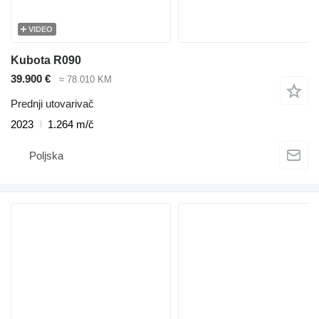
VIDEO
Kubota R090
39.900 €
≈ 78.010 KM
Prednji utovarivač
2023
1.264 m/č
Poljska