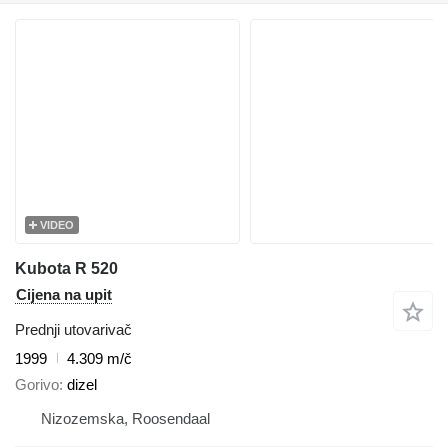
VIDEO
Kubota R 520
Cijena na upit
Prednji utovarivač
1999
4.309 m/č
Gorivo
dizel
Nizozemska, Roosendaal