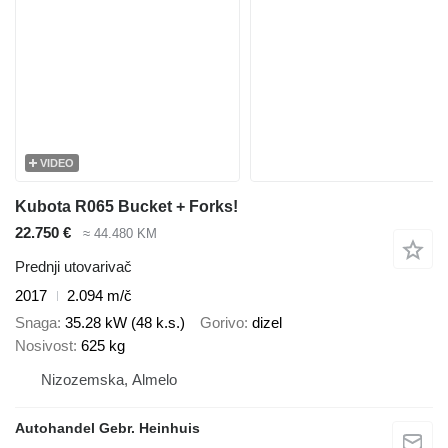
VIDEO
Kubota R065 Bucket + Forks!
22.750 €
≈ 44.480 KM
Prednji utovarivač
2017
2.094 m/č
Snaga
35.28 kW (48 k.s.)
Gorivo
dizel
Nosivost
625 kg
Nizozemska, Almelo
Autohandel Gebr. Heinhuis