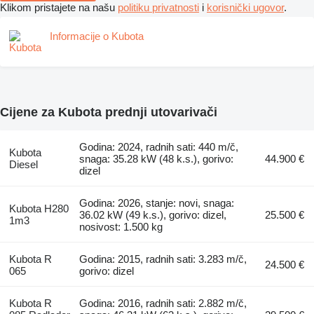
Klikom pristajete na našu
politiku privatnosti
i
korisnički ugovor
.
Informacije o Kubota
Cijene za Kubota prednji utovarivači
Godina: 2024, radnih sati: 440 m/č,
Kubota
snaga: 35.28 kW (48 k.s.), gorivo:
44.900 €
Diesel
dizel
Godina: 2026, stanje: novi, snaga:
Kubota H280
36.02 kW (49 k.s.), gorivo: dizel,
25.500 €
1m3
nosivost: 1.500 kg
Kubota R
Godina: 2015, radnih sati: 3.283 m/č,
24.500 €
065
gorivo: dizel
Kubota R
Godina: 2016, radnih sati: 2.882 m/č,