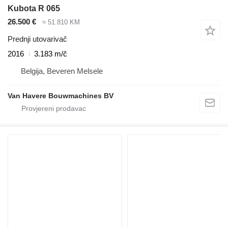
Kubota R 065
26.500 €
≈ 51.810 KM
Prednji utovarivač
2016
3.183 m/č
Belgija, Beveren Melsele
Van Havere Bouwmachines BV