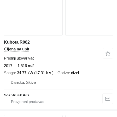
Kubota R082
Cijena na upit
Prednji utovarivač
2017
1.816 m/č
Snaga
34.77 kW (47.31 k.s.)
Gorivo
dizel
Danska, Skive
Scantruck A/S