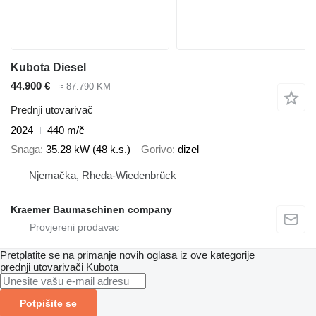
Kubota Diesel
44.900 €
≈ 87.790 KM
Prednji utovarivač
2024
440 m/č
Snaga
35.28 kW (48 k.s.)
Gorivo
dizel
Njemačka, Rheda-Wiedenbrück
Kraemer Baumaschinen company
Pretplatite se na primanje novih oglasa iz ove kategorije
prednji utovarivači
Kubota
Potpišite se