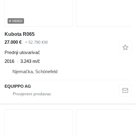
VIDEO
Kubota R065
27.000 €
≈ 52.790 KM
Prednji utovarivač
2016
3.243 m/č
Njemačka, Schönefeld
EQUIPPO AG