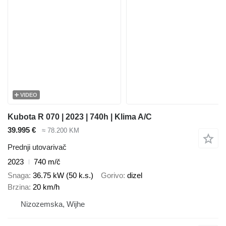
VIDEO
Kubota R 070 | 2023 | 740h | Klima A/C
39.995 €
≈ 78.200 KM
Prednji utovarivač
2023
740 m/č
Snaga
36.75 kW (50 k.s.)
Gorivo
dizel
Brzina
20 km/h
Nizozemska, Wijhe