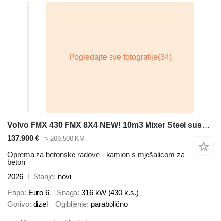
Volvo FMX 430 FMX 8X4 NEW! 10m3 Mixer Steel suspension Big-Axle VEB Eu
137.900 €
≈ 269.500 KM
Oprema za betonske radove - kamion s mješalicom za
beton
2026
Stanje
novi
Евро
Euro 6
Snaga
316 kW (430 k.s.)
Gorivo
dizel
Ogibljenje
parabolično