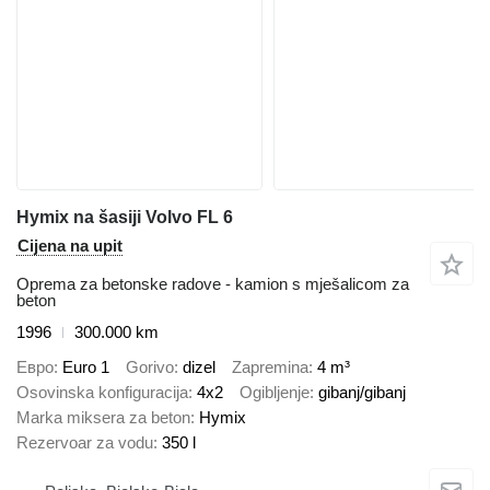
Hymix na šasiji Volvo FL 6
Cijena na upit
Oprema za betonske radove - kamion s mješalicom za
beton
1996
300.000 km
Евро
Euro 1
Gorivo
dizel
Zapremina
4 m³
Osovinska konfiguracija
4x2
Ogibljenje
gibanj/gibanj
Marka miksera za beton
Hymix
Rezervoar za vodu
350 l