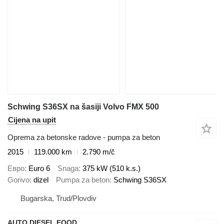
Schwing S36SX na šasiji Volvo FMX 500
Cijena na upit
Oprema za betonske radove - pumpa za beton
2015
119.000 km
2.790 m/č
Евро
Euro 6
Snaga
375 kW (510 k.s.)
Gorivo
dizel
Pumpa za beton
Schwing S36SX
Bugarska, Trud/Plovdiv
AUTO DIESEL EOOD