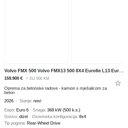
Volvo FMX 500 Volvo FMX13 500 8X4 Euro6e L13 EuromixMTP EM 12 R
159.900 €
≈ 312.500 KM
Oprema za betonske radove - kamion s mješalicom za
beton
2026
Stanje
novi
Евро
Euro 6
Snaga
368 kW (500 k.s.)
Gorivo
dizel
Osovinska konfiguracija
8x4
Tip pogona
Rear-Wheel Drive