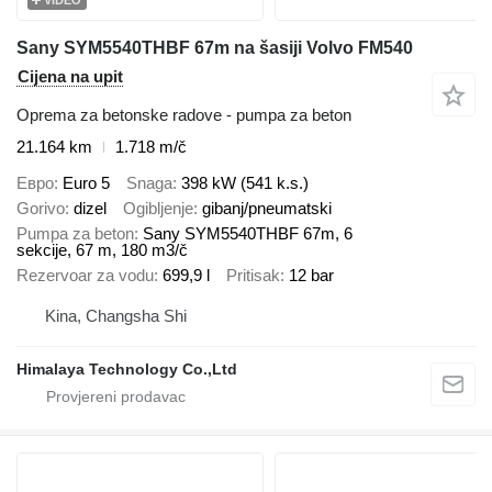
VIDEO
Sany SYM5540THBF 67m na šasiji Volvo FM540
Cijena na upit
Oprema za betonske radove - pumpa za beton
21.164 km
1.718 m/č
Евро
Euro 5
Snaga
398 kW (541 k.s.)
Gorivo
dizel
Ogibljenje
gibanj/pneumatski
Pumpa za beton
Sany SYM5540THBF 67m, 6
sekcije, 67 m, 180 m3/č
Rezervoar za vodu
699,9 l
Pritisak
12 bar
Kina, Changsha Shi
Himalaya Technology Co.,Ltd