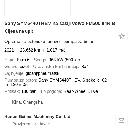
Sany SYM5440THBV na šasiji Volvo FM500 84R B
Cijena na upit
Oprema za betonske radove - pumpa za beton
2021
23.662 km
1.017 m/č
Евро
Euro 6
Snaga
368 kW (500 k.s.)
Gorivo
dizel
Osovinska konfiguracija
8x4
Ogibljenje
gibanj/pneumatski
Pumpa za beton
Sany SYM5440THBV, 6 sekcije, 62
m, 180 m3/č
Pritisak
130 bar
Tip pogona
Rear-Wheel Drive
Kina, Changsha
Hunan Beimei Machinery Co.,Ltd