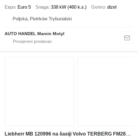
Евро
Euro 5
Snaga
338 kW (460 k.s.)
Gorivo
dizel
Poljska, Piotrków Trybunalski
AUTO HANDEL Marcin Motyl
Liebherr MB 120996 na šasiji Volvo TERBERG FM2850-T