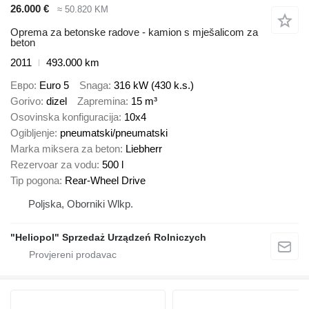
26.000 €
≈ 50.820 KM
Oprema za betonske radove - kamion s mješalicom za
beton
2011
493.000 km
Евро
Euro 5
Snaga
316 kW (430 k.s.)
Gorivo
dizel
Zapremina
15 m³
Osovinska konfiguracija
10x4
Ogibljenje
pneumatski/pneumatski
Marka miksera za beton
Liebherr
Rezervoar za vodu
500 l
Tip pogona
Rear-Wheel Drive
Poljska, Oborniki Wlkp.
"Heliopol" Sprzedaż Urządzeń Rolniczych