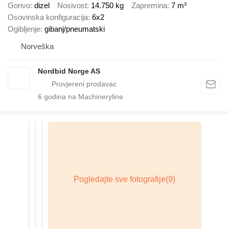
Gorivo
dizel
Nosivost
14.750 kg
Zapremina
7 m³
Osovinska konfiguracija
6x2
Ogibljenje
gibanj/pneumatski
Norveška
Nordbid Norge AS
6
godina na Machineryline