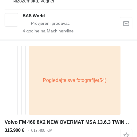
Nizozemska, Veghel
BAS World
4
godine na Machineryline
Volvo FM 460 8X2 NEW OVERMAT MSA 13.6.3 TWIN PTO Dry + Liquid Screed S
315.900 €
≈ 617.400 KM