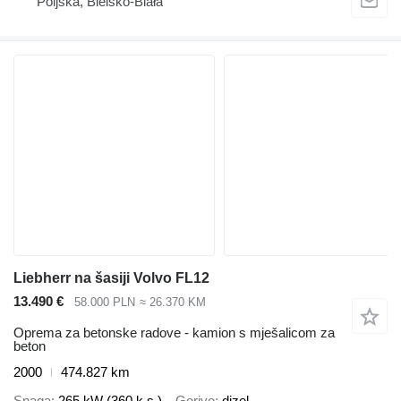
Poljska, Bielsko-Biała
Liebherr na šasiji Volvo FL12
13.490 €
58.000 PLN
≈ 26.370 KM
Oprema za betonske radove - kamion s mješalicom za
beton
2000
474.827 km
Snaga
265 kW (360 k.s.)
Gorivo
dizel