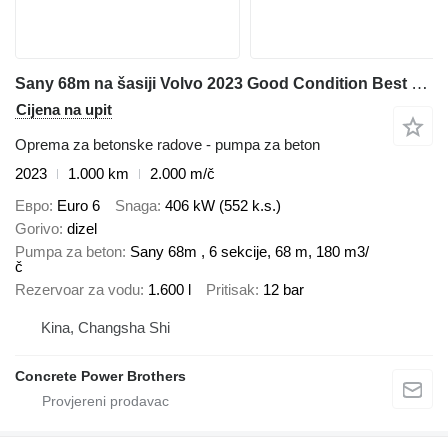
Sany 68m na šasiji Volvo 2023 Good Condition Best Price
Cijena na upit
Oprema za betonske radove - pumpa za beton
2023
1.000 km
2.000 m/č
Евро
Euro 6
Snaga
406 kW (552 k.s.)
Gorivo
dizel
Pumpa za beton
Sany 68m , 6 sekcije, 68 m, 180 m3/
č
Rezervoar za vodu
1.600 l
Pritisak
12 bar
Kina, Changsha Shi
Concrete Power Brothers