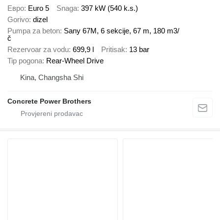
Евро
Euro 5
Snaga
397 kW (540 k.s.)
Gorivo
dizel
Pumpa za beton
Sany 67M, 6 sekcije, 67 m, 180 m3/
č
Rezervoar za vodu
699,9 l
Pritisak
13 bar
Tip pogona
Rear-Wheel Drive
Kina, Changsha Shi
Concrete Power Brothers