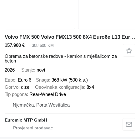
Volvo FMX 500 Volvo FMX13 500 8X4 Euro6e L13 EuromixMTP EM 9 L
157.900 €
≈ 308.600 KM
Oprema za betonske radove - kamion s mješalicom za
beton
2026
Stanje
novi
Евро
Euro 6
Snaga
368 kW (500 k.s.)
Gorivo
dizel
Osovinska konfiguracija
8x4
Tip pogona
Rear-Wheel Drive
Njemačka, Porta Westfalica
Euromix MTP GmbH