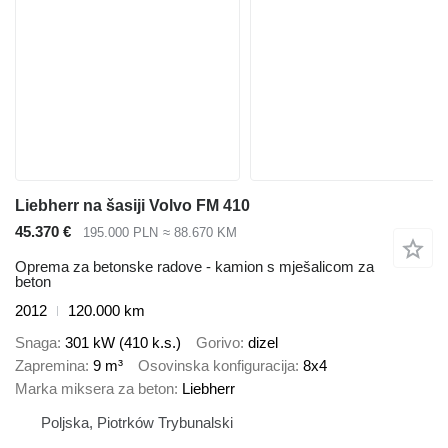
Liebherr na šasiji Volvo FM 410
45.370 €
195.000 PLN
≈ 88.670 KM
Oprema za betonske radove - kamion s mješalicom za
beton
2012
120.000 km
Snaga
301 kW (410 k.s.)
Gorivo
dizel
Zapremina
9 m³
Osovinska konfiguracija
8x4
Marka miksera za beton
Liebherr
Poljska, Piotrków Trybunalski