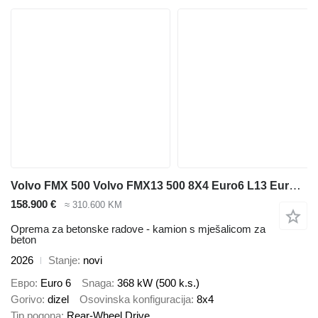
Volvo FMX 500 Volvo FMX13 500 8X4 Euro6 L13 EuromixMTP EM 10 L
158.900 €
≈ 310.600 KM
Oprema za betonske radove - kamion s mješalicom za
beton
2026
Stanje
novi
Евро
Euro 6
Snaga
368 kW (500 k.s.)
Gorivo
dizel
Osovinska konfiguracija
8x4
Tip pogona
Rear-Wheel Drive