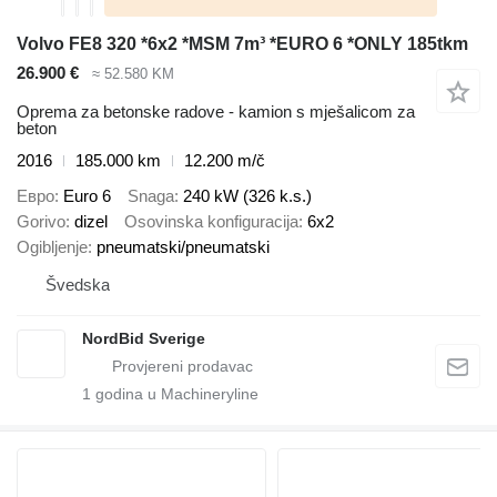
Volvo FE8 320 *6x2 *MSM 7m³ *EURO 6 *ONLY 185tkm
26.900 €
≈ 52.580 KM
Oprema za betonske radove - kamion s mješalicom za
beton
2016
185.000 km
12.200 m/č
Евро
Euro 6
Snaga
240 kW (326 k.s.)
Gorivo
dizel
Osovinska konfiguracija
6x2
Ogibljenje
pneumatski/pneumatski
Švedska
NordBid Sverige
1
godina u Machineryline