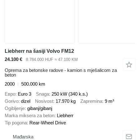
Liebherr na šasiji Volvo FM12
24.100 €
8.784.000 HUF
≈ 47.100 KM
Oprema za betonske radove - kamion s mješalicom za
beton
2000
500.000 km
Евро
Euro 3
Snaga
250 kW (340 k.s.)
Gorivo
dizel
Nosivost
17.970 kg
Zapremina
9 m³
Ogibljenje
gibanj/gibanj
Marka miksera za beton
Liebherr
Tip pogona
Rear-Wheel Drive
Mađarska