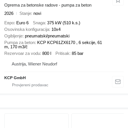
Oprema za betonske radove - pumpa za beton
2026
Stanje
novi
Евро
Euro 6
Snaga
375 kW (510 k.s.)
Osovinska konfiguracija
10x4
Ogibljenje
pneumatski/pneumatski
Pumpa za beton
KCP KCP61ZX6170 , 6 sekcije, 61
m, 170 m3/č
Rezervoar za vodu
800 l
Pritisak
85 bar
Austrija, Wiener Neudorf
KCP GmbH