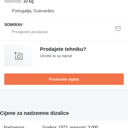
Nosivost
10 kg
Portugalija, Guimarães
SOMIRAV
Prodajete tehniku?
Učinite to sa nama!
Postavite oglas
Cijene za nadzemne dizalice
Nadzemna
Godina: 1973, nosivost: 3.000