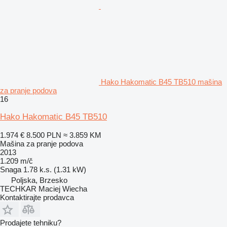
Hako Hakomatic B45 TB510 mašina
za pranje podova
16
Hako Hakomatic B45 TB510
1.974 €
8.500 PLN
≈ 3.859 KM
Mašina za pranje podova
2013
1.209 m/č
Snaga
1.78 k.s. (1.31 kW)
Poljska, Brzesko
TECHKAR Maciej Wiecha
Kontaktirajte prodavca
Prodajete tehniku?