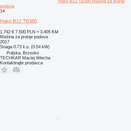
Hako B12 TB380 mašina za pranje
podova
14
Hako B12 TB380
1.742 €
7.500 PLN
≈ 3.405 KM
Mašina za pranje podova
2017
Snaga
0.73 k.s. (0.54 kW)
Poljska, Brzesko
TECHKAR Maciej Wiecha
Kontaktirajte prodavca