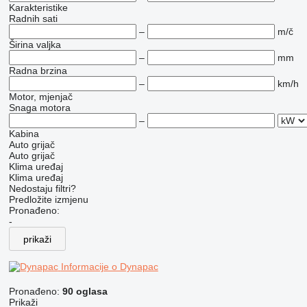
Karakteristike
Radnih sati
–
m/č
Širina valjka
–
mm
Radna brzina
–
km/h
Motor, mjenjač
Snaga motora
–
Kabina
Auto grijač
Auto grijač
Klima uređaj
Klima uređaj
Nedostaju filtri?
Predložite izmjenu
Pronađeno:
-
prikaži
Informacije o Dynapac
Pronađeno:
90 oglasa
Prikaži