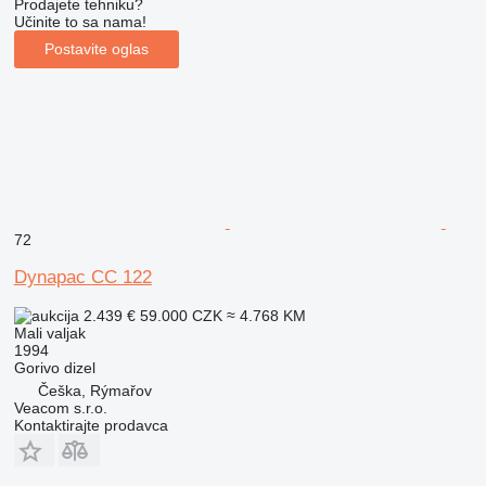
Prodajete tehniku?
Učinite to sa nama!
Postavite oglas
72
Dynapac CC 122
2.439 €
59.000 CZK
≈ 4.768 KM
Mali valjak
1994
Gorivo
dizel
Češka, Rýmařov
Veacom s.r.o.
Kontaktirajte prodavca