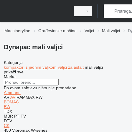
Machineryline
Građevinske mašine
Valjci
Mali valjci
Dy
Dynapac mali valjci
Kategorija
kompaktori s jednim valjkom
valjci za asfalt
mali valjci
prikaži sve
Marka
Po ovom zahtjevu ništa nije pronađeno
Ammann
AR
AV
RAMMAX
RW
BOMAG
BW
TDX
MBR
PT
TV
DTV
CK
450
Vibromax
W-series