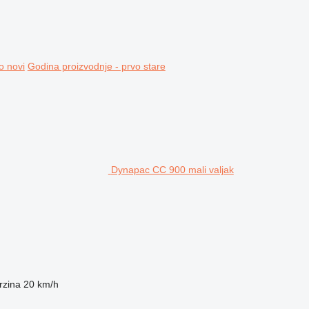
o novi
Godina proizvodnje - prvo stare
Dynapac CC 900 mali valjak
rzina
20 km/h