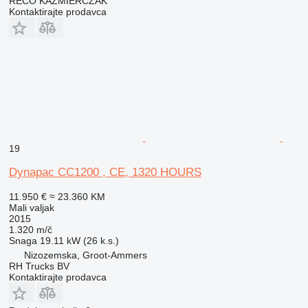
RECO KAŹMIERCZAK
Kontaktirajte prodavca
19
Dynapac CC1200 , CE, 1320 HOURS
11.950 €
≈ 23.360 KM
Mali valjak
2015
1.320 m/č
Snaga
19.11 kW (26 k.s.)
Nizozemska, Groot-Ammers
RH Trucks BV
Kontaktirajte prodavca