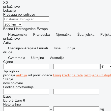
XD
prikaži sve
Lokacija
Pretraga po radijusu
Bosna i Hercegovina
Evropa
Nizozemska
Francuska
Njemačka
Španjolska
Poljsk
prikaži sve
Azija
Ujedinjeni Arapski Emirati
Kina
Indija
druge
Gvatemala
Ukrajina
Australija
Cijena
–
Tip oglasa
prodaja
aukcija
od proizvođača
lizing
kredit
na rate
razmjena uz dopla
Stanje
novi
polovne
Godina proizvodnje
–
Евро
Euro 5
Euro 6
Neto težina
–
kg