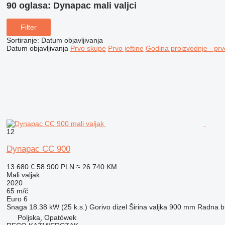
90 oglasa:
Dynapac mali valjci
Filter
Sortiranje
:
Datum objavljivanja
Datum objavljivanja
Prvo skupe
Prvo jeftine
Godina proizvodnje - prv
12
Dynapac CC 900
13.680 €
58.900 PLN
≈ 26.740 KM
Mali valjak
2020
65 m/č
Euro 6
Snaga
18.38 kW (25 k.s.)
Gorivo
dizel
Širina valjka
900 mm
Radna b
Poljska, Opatówek