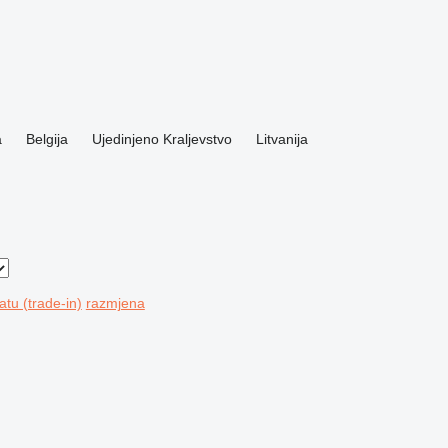
a
Belgija
Ujedinjeno Kraljevstvo
Litvanija
tu (trade-in)
razmjena