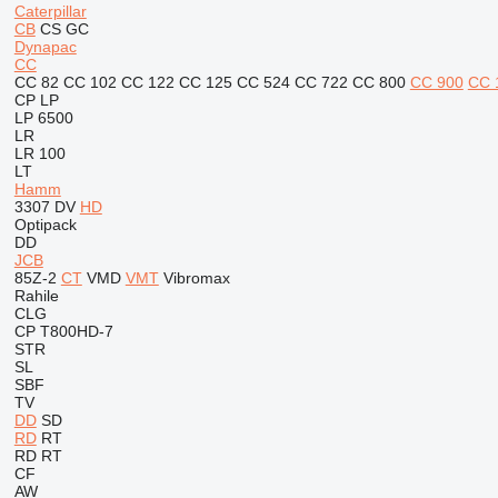
Caterpillar
CB
CS
GC
Dynapac
CC
CC 82
CC 102
CC 122
CC 125
CC 524
CC 722
CC 800
CC 900
CC 
CP
LP
LP 6500
LR
LR 100
LT
Hamm
3307
DV
HD
Optipack
DD
JCB
85Z-2
CT
VMD
VMT
Vibromax
Rahile
CLG
CP
T800HD-7
STR
SL
SBF
TV
DD
SD
RD
RT
RD
RT
CF
AW