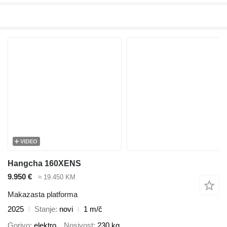
VIDEO
Hangcha 160XENS
9.950 €
≈ 19.450 KM
Makazasta platforma
2025
Stanje
novi
1 m/č
Gorivo
elektro
Nosivost
230 kg