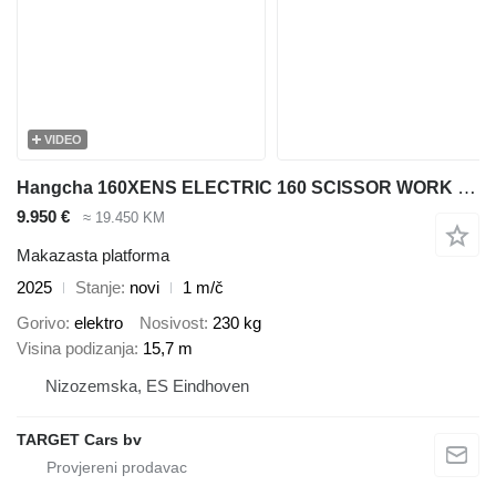
VIDEO
Hangcha 160XENS ELECTRIC 160 SCISSOR WORK LIFT 2025 1HR 1570CM 82BE00290
9.950 €
≈ 19.450 KM
Makazasta platforma
2025
Stanje
novi
1 m/č
Gorivo
elektro
Nosivost
230 kg
Visina podizanja
15,7 m
Nizozemska, ES Eindhoven
TARGET Cars bv