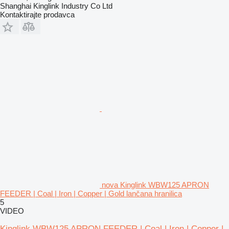
Shanghai Kinglink Industry Co Ltd
Kontaktirajte prodavca
nova Kinglink WBW125 APRON
FEEDER | Coal | Iron | Copper | Gold lančana hranilica
5
VIDEO
Kinglink WBW125 APRON FEEDER | Coal | Iron | Copper |