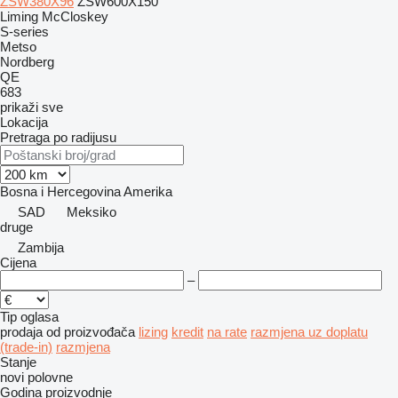
ZSW380X96
ZSW600X150
Liming
McCloskey
S-series
Metso
Nordberg
QE
683
prikaži sve
Lokacija
Pretraga po radijusu
Bosna i Hercegovina
Amerika
SAD
Meksiko
druge
Zambija
Cijena
–
Tip oglasa
prodaja
od proizvođača
lizing
kredit
na rate
razmjena uz doplatu
(trade-in)
razmjena
Stanje
novi
polovne
Godina proizvodnje