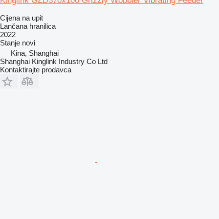
Kinglink GZD370x100 Grizzly Wobbler Vibrating Feeder
Cijena na upit
Lančana hranilica
2022
Stanje
novi
Kina, Shanghai
Shanghai Kinglink Industry Co Ltd
Kontaktirajte prodavca