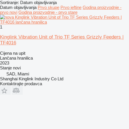
Sortiranje
:
Datum objavljivanja
Datum objavljivanja
Prvo skupe
Prvo jeftine
Godina proizvodnje -
prvo novi
Godina proizvodnje - prvo stare
1
Kinglink Vibration Unit of Trio TF Series Grizzly Feeders |
TF4016
Cijena na upit
Lančana hranilica
2023
Stanje
novi
SAD, Miami
Shanghai Kinglink Industry Co Ltd
Kontaktirajte prodavca