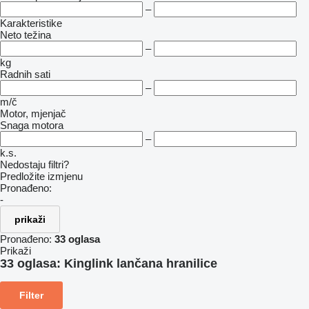
–
Karakteristike
Neto težina
–
kg
Radnih sati
–
m/č
Motor, mjenjač
Snaga motora
–
k.s.
Nedostaju filtri?
Predložite izmjenu
Pronađeno:
-
prikaži
Pronađeno:
33 oglasa
Prikaži
33 oglasa:
Kinglink lančana hranilice
Filter