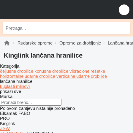
Rudarske opreme
Opreme za drobljenje
Lančana hran
Kinglink lančana hranilice
Kategorija
čeljusne drobilice
konusne drobilice
vibracione rešetke
horizontalne udarne drobilice
vertikalne udarne drobilice
lančana hranilice
kuglasti mlinovi
prikaži sve
Marka
Po ovom zahtjevu ništa nije pronađeno
Elkamak
FABO
PRO
Kinglink
ZSW