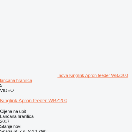
nova Kinglink Apron feeder WBZ200
lančana hranilica
9
VIDEO
Kinglink Apron feeder WBZ200
Cijena na upit
Lančana hranilica
2017
Stanje
novi
Snaga
60 k.s. (44.1 kW)