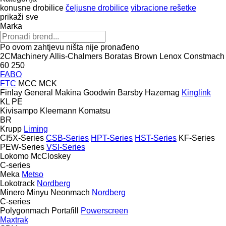
konusne drobilice
čeljusne drobilice
vibracione rešetke
prikaži sve
Marka
Po ovom zahtjevu ništa nije pronađeno
2CMachinery
Allis-Chalmers
Boratas
Brown Lenox
Constmach
60
250
FABO
FTC
MCC
MCK
Finlay
General Makina
Goodwin Barsby
Hazemag
Kinglink
KL
PE
Kivisampo
Kleemann
Komatsu
BR
Krupp
Liming
CI5X-Series
CSB-Series
HPT-Series
HST-Series
KF-Series
PEW-Series
VSI-Series
Lokomo
McCloskey
C-series
Meka
Metso
Lokotrack
Nordberg
Minero
Minyu
Neonmach
Nordberg
C-series
Polygonmach
Portafill
Powerscreen
Maxtrak