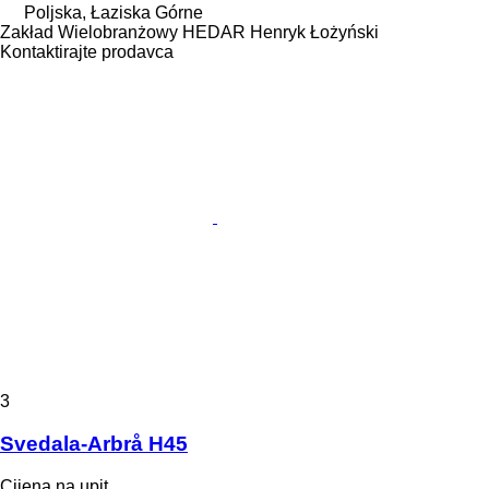
Poljska, Łaziska Górne
Zakład Wielobranżowy HEDAR Henryk Łożyński
Kontaktirajte prodavca
3
Svedala-Arbrå H45
Cijena na upit