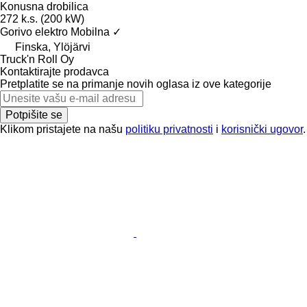
Konusna drobilica
272 k.s. (200 kW)
Gorivo
elektro
Mobilna
✓
Finska, Ylöjärvi
Truck'n Roll Oy
Kontaktirajte prodavca
Pretplatite se na primanje novih oglasa iz ove kategorije
Potpišite se
Klikom pristajete na našu
politiku privatnosti
i
korisnički ugovor
.