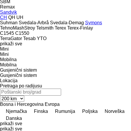
SBM
Remax
Sandvik
CH
QH
UH
Suhman
Svedala-Arbrå
Svedala-Demag
Symons
TehnoMashStroy
Telsmith
Terex
Terex-Finlay
C1545
C1550
TerraGator
Tesab
YTO
prikaži sve
Mini
Mini
Mobilna
Mobilna
Gusjenični sistem
Gusjenični sistem
Lokacija
Pretraga po radijusu
Bosna i Hercegovina
Evropa
Njemačka
Finska
Rumunija
Poljska
Norveška
Danska
prikaži sve
prikaži sve