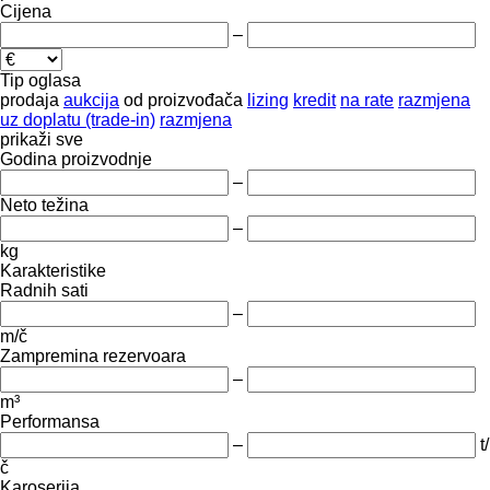
Cijena
–
Tip oglasa
prodaja
aukcija
od proizvođača
lizing
kredit
na rate
razmjena
uz doplatu (trade-in)
razmjena
prikaži sve
Godina proizvodnje
–
Neto težina
–
kg
Karakteristike
Radnih sati
–
m/č
Zampremina rezervoara
–
m³
Performansa
–
t/
č
Karoserija