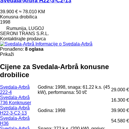
Svedala-Arbrå H22-3-C2-13
39.900 €
≈ 78.010 KM
Konusna drobilica
1998
Rumunija, LUGOJ
SERONI TRANS S.R.L.
Kontaktirajte prodavca
Informacije o Svedala-Arbrå
Pronađeno:
8 oglasa
Prikaži
Cijene za Svedala-Arbrå konusne
drobilice
Svedala-Arbrå
Godina: 1998, snaga: 61.22 k.s. (45
29.000 €
222-4
kW), performansa: 50 t/č
Svedala-Arbrå
16.300 €
736 Konknuser
Svedala-Arbrå
Godina: 1998
39.900 €
H22-3-C2-13
Svedala-Arbrå
54.580 €
H36
Svedala-Arbrå
Snaga: 272 k.s. (200 kW), gorivo: