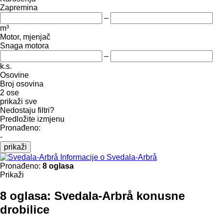
Zapremina
–
m³
Motor, mjenjač
Snaga motora
–
k.s.
Osovine
Broj osovina
2 ose
prikaži sve
Nedostaju filtri?
Predložite izmjenu
Pronađeno:
-
prikaži
Informacije o Svedala-Arbrå
Pronađeno:
8 oglasa
Prikaži
8 oglasa:
Svedala-Arbrå konusne
drobilice