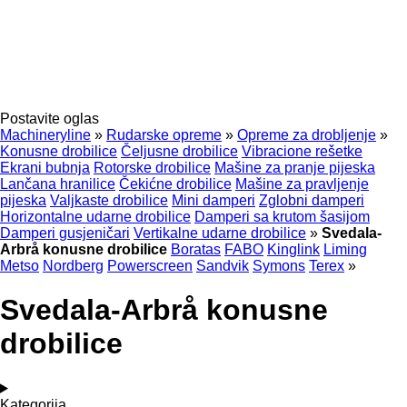
Postavite oglas
Machineryline
»
Rudarske opreme
»
Opreme za drobljenje
»
Konusne drobilice
Čeljusne drobilice
Vibracione rešetke
Ekrani bubnja
Rotorske drobilice
Mašine za pranje pijeska
Lančana hranilice
Čekićne drobilice
Mašine za pravljenje
pijeska
Valjkaste drobilice
Mini damperi
Zglobni damperi
Horizontalne udarne drobilice
Damperi sa krutom šasijom
Damperi gusjeničari
Vertikalne udarne drobilice
»
Svedala-
Arbrå konusne drobilice
Boratas
FABO
Kinglink
Liming
Metso
Nordberg
Powerscreen
Sandvik
Symons
Terex
»
Svedala-Arbrå konusne
drobilice
Kategorija