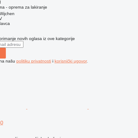
M
ma - oprema za lakiranje
Wijchen
V
davca
 primanje novih oglasa iz ove kategorije
e na našu
politiku privatnosti
i
korisnički ugovor
.
40