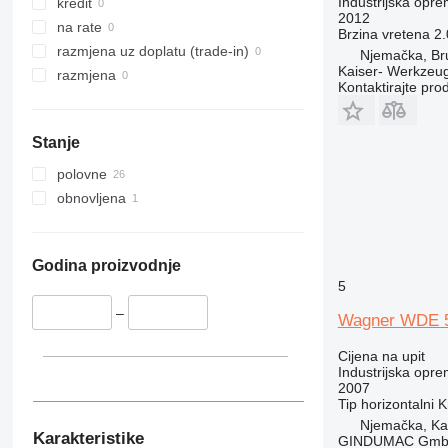
Industrijska opre
kredit
2012
na rate
Brzina vretena
2.
razmjena uz doplatu (trade-in)
Njemačka, Br
Kaiser- Werkzeu
razmjena
Kontaktirajte pro
Stanje
polovne
obnovljena
Godina proizvodnje
5
–
Wagner WDE 
Cijena na upit
Industrijska opre
2007
Tip
horizontalni
K
Njemačka, Kai
Karakteristike
GINDUMAC Gm