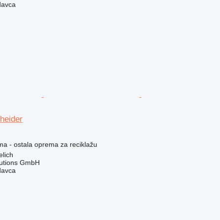
davca
heider
ma - ostala oprema za reciklažu
lich
lutions GmbH
davca