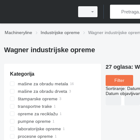
Machineryline
Industrijske opreme
Wagner industrijske opre
Wagner industrijske opreme
27 oglasa:
W
Kategorija
Filter
mašine za obradu metala
Sortiranje
:
Datum 
mašine za obradu drveta
glodalice za metal
Datum objavljivan
štamparske opreme
strugovi za metal
opreme za lakiranje
transportne trake
obradni centri
kabine za farbanje drveta
mašine za post štampanje
opreme za reciklažu
opreme za praškasto premazivanje
trakasti konvejeri
savijacice papira
pumpne opreme
ostale opreme za reciklažu
opreme za lakiranje
mašine za radijalno bušenje
laboratorijske opreme
industrijske pumpe
cirkulari za metal
procesne opreme
ostale laboratorijske opreme