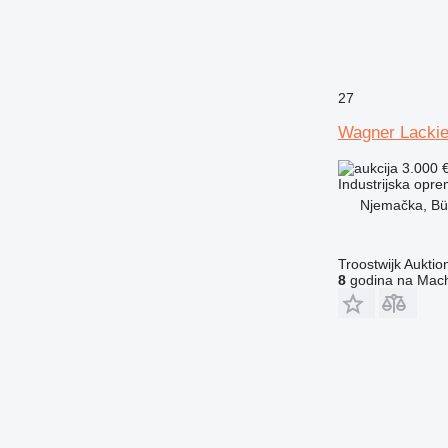
27
Wagner Lacki
3.000 
Industrijska opr
Njemačka, Bü
Troostwijk Aukt
8
godina na Mach