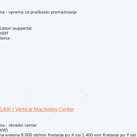
ema - oprema za praškasto premazivanje
cation:wuppertal
GmbH
davca
00 I Vertical Machining Center
ma - obradni centar
 kW)
na vretena
8.000 ob/min
Kretanje po X osi
1.400 mm
Kretanje po Y osi