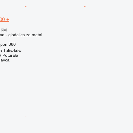
00 +
0 KM
ma - glodalica za metal
pon
380
a Tuliszków
ł Poturała
davca