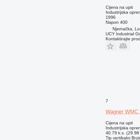
Cijena na upit
Industrijska opr
1996
Napon
400
Njemačka, Lo
UCY Industrial 
Kontaktirajte pro
7
Wagner WMC 14
Cijena na upit
Industrijska opre
40.79 k.s. (29.98
Tip
vertikalni
Brzi