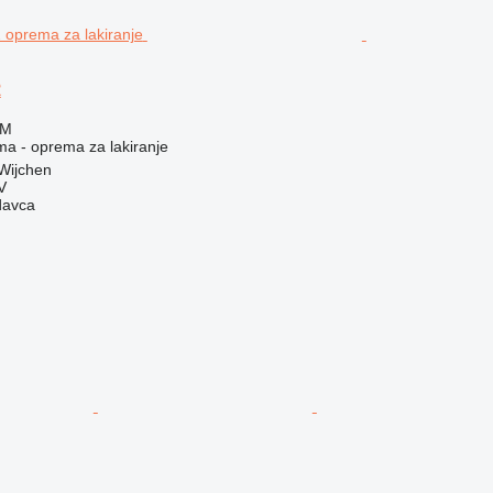
2
KM
ma - oprema za lakiranje
Wijchen
V
davca