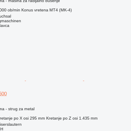
ma - mašina za radijalno bušenje
000 ob/min
Konus vretena
MT4 (MK-4)
uchsal
gmaschinen
davca
500
ma - strug za metal
retanje po X osi
295 mm
Kretanje po Z osi
1.435 mm
serslautern
bH