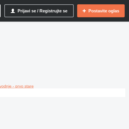
Prijavi se / Registrujte se
Postavite oglas
vodnje - prvo stare