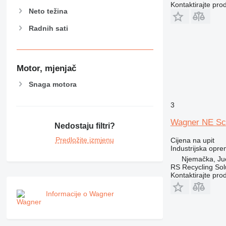
Kontaktirajte pro
Neto težina
Radnih sati
Motor, mjenjač
Snaga motora
3
Wagner NE Sc
Nedostaju filtri?
Predložite izmjenu
Cijena na upit
Industrijska opre
Njemačka, Jue
RS Recycling So
Kontaktirajte pro
Informacije o Wagner