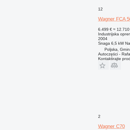
12
Wagner FCA 5
6.499 €
≈ 12.71
Industrijska opre
2004
Snaga
6,5 kW
Na
Poljska, Gmin
Autoczęści - Rafa
Kontaktirajte pro
2
Wagner C70