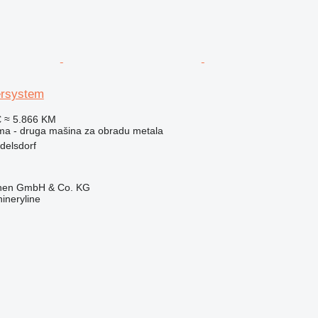
ersystem
€
≈ 5.866 KM
ema - druga mašina za obradu metala
delsdorf
ionen GmbH & Co. KG
ineryline