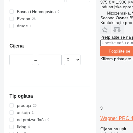
975 €
≈ 1.906 K
XAVS
M-series
ST
Industrijska opre
Bosna i Hercegovina
XRHS
V-series
StitchLiner
Nizozemska, 
Second Owner B
Evropa
XRVS
VAC
Kontaktirajte pro
druge
Njemačka
ZT
Nizozemska
Ukrajina
Pretplatite se na
Poljska
Cijena
Slovačka
Potpišite se
Klikom pristajet
–
Tip oglasa
prodaja
9
aukcija
Wagner PRC 
od proizvođača
lizing
Cijena na upit