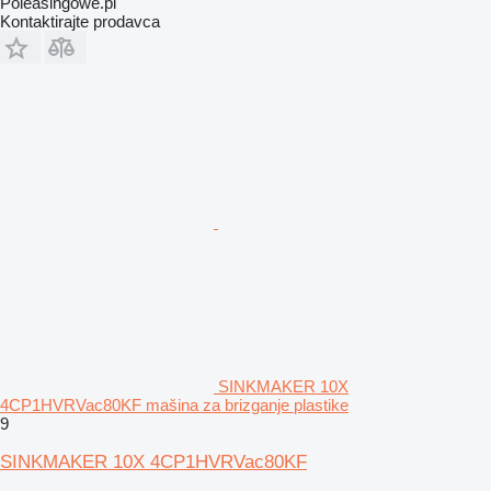
Poleasingowe.pl
Kontaktirajte prodavca
SINKMAKER 10X
4CP1HVRVac80KF mašina za brizganje plastike
9
SINKMAKER 10X 4CP1HVRVac80KF