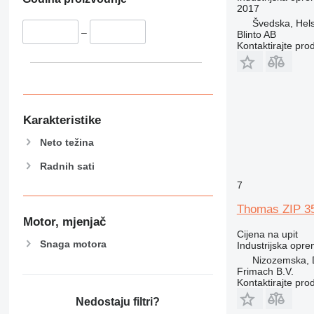
2017
Švedska, Hel
–
Blinto AB
Kontaktirajte pro
Karakteristike
Neto težina
Radnih sati
7
Thomas ZIP 3
Motor, mjenjač
Cijena na upit
Snaga motora
Industrijska opre
Nizozemska, 
Frimach B.V.
Kontaktirajte pro
Nedostaju filtri?