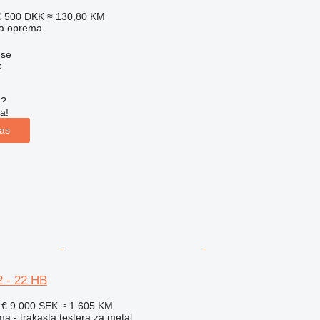
€
500 DKK
≈ 130,80 KM
ska oprema
øse
k
u?
a!
las
 - 22 HB
 €
9.000 SEK
≈ 1.605 KM
ma - trakasta testera za metal