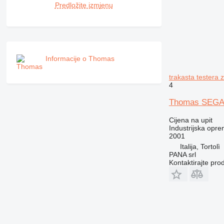
Predložite izmjenu
Informacije o Thomas
trakasta testera 
4
Thomas SEGA
Cijena na upit
Industrijska opre
2001
Italija, Tortolì
PANA srl
Kontaktirajte pro