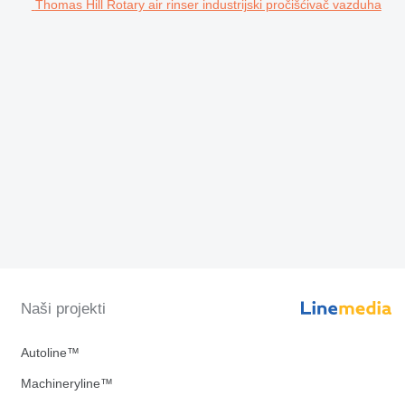
Thomas Hill Rotary air rinser industrijski pročišćivač vazduha
Naši projekti
Autoline™
Machineryline™