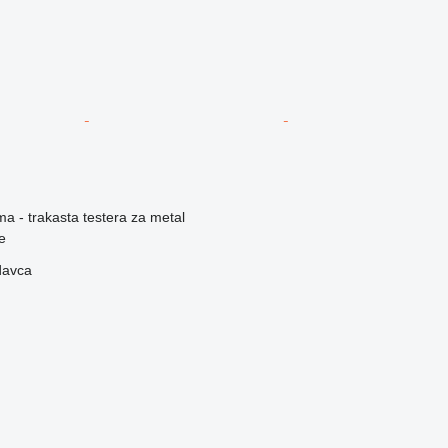
ma - trakasta testera za metal
e
davca