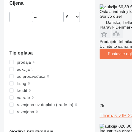
Cijena
Italija
66,89 
Ostala industrij
Danska
Gorivo
dizel
–
Ujedinjeno Kraljevstvo
Danska, Tøll
Belgija
Klaravik Denmar
Prodajete tehnik
Učinite to sa nam
Tip oglasa
Postavite og
prodaja
aukcija
od proizvođača
lizing
kredit
na rate
razmjena uz doplatu (trade-in)
25
razmjena
Thomas ZIP 22
820,90
Industrijska opre
Godina proizvodnje