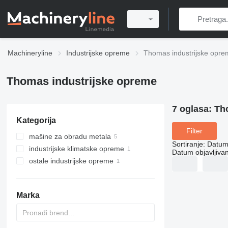
Machineryline
Industrijske opreme
Thomas industrijske opr
Thomas industrijske opreme
7 oglasa:
Th
Kategorija
Filter
mašine za obradu metala
Sortiranje
:
Datum 
industrijske klimatske opreme
trakaste testere za metal
Datum objavljivan
ostale industrijske opreme
industrijski pročišćivači vazduha
Marka