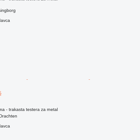
singborg
davca
5
ma - trakasta testera za metal
Drachten
davca