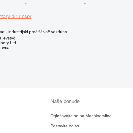
tary air rinser
ma - industrijski pročišćivač vazduha
aljevstvo
nery Ltd
davca
Naše ponude
Oglašavajte se na Machineryline
Postavite oglas