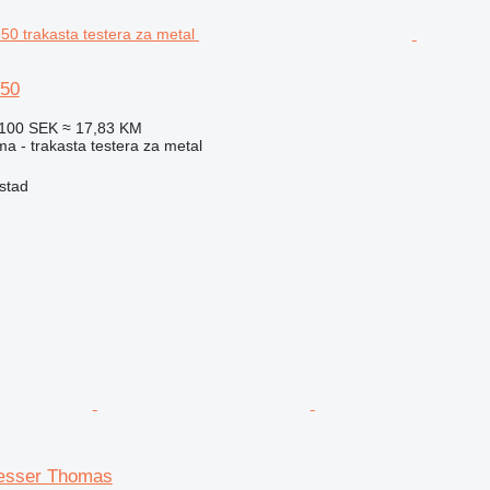
350
100 SEK
≈ 17,83 KM
ma - trakasta testera za metal
stad
æsser Thomas