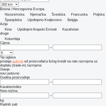
Bosna i Hercegovina
Evropa
Nizozemska
Njemačka
Švedska
Francuska
Poljska
Španjolska
Ujedinjeno Kraljevstvo
Belgija
Azija
Kina
Ujedinjeni Arapski Emirati
Kazahstan
druge
Kolumbija
Cijena
–
Tip oglasa
prodaja
aukcija
od proizvođača
lizing
kredit
na rate
razmjena uz
doplatu (trade-in)
razmjena
Stanje
novi
polovne
Godina proizvodnje
–
Karakteristike
Neto težina
–
kg
Radnih sati