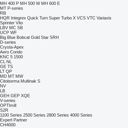
MH 400 P
MH 500 W
MH 600 E
MT
P-series
RB
HQR
Integrex
Quick Turn
Super Turbo X
VCS
VTC
Variaxis
Sprinter
Vito
LBV
MC
SB
UCP
WF
Big Blue
Bobcat
Gold Star
SRH
D-series
Crysta-Apex
Aero
Condo
KNC 5 1500
CL
NL
GE
TS
LT
QP
MD
MT
MW
Citoborma
Multinak S
NV
LB
GEH
GEP
XQE
V-series
OPTImill
S2R
1100 Series
2500 Series
2800 Series
4000 Series
Expert
Partner
CH4000