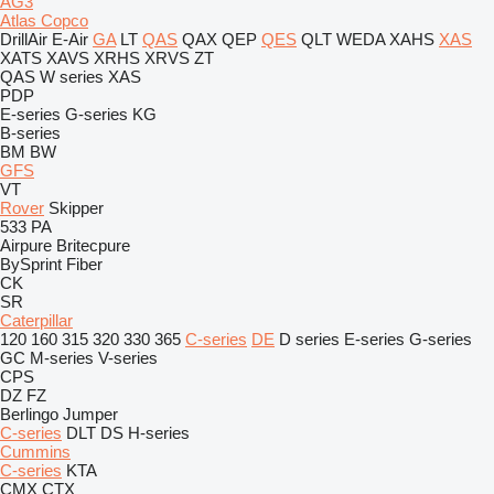
AG3
Atlas Copco
DrillAir
E-Air
GA
LT
QAS
QAX
QEP
QES
QLT
WEDA
XAHS
XAS
XATS
XAVS
XRHS
XRVS
ZT
QAS
W series
XAS
PDP
E-series
G-series
KG
B-series
BM
BW
GFS
VT
Rover
Skipper
533
PA
Airpure
Britecpure
BySprint Fiber
CK
SR
Caterpillar
120
160
315
320
330
365
C-series
DE
D series
E-series
G-series
GC
M-series
V-series
CPS
DZ
FZ
Berlingo
Jumper
C-series
DLT
DS
H-series
Cummins
C-series
KTA
CMX
CTX