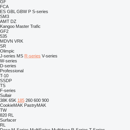
GF
FCA
ES
GBL
GBW
P
S-series
SM3
AMT
DZ
Kangoo
Master
Trafic
GF2
535
MDVN
VRK
SR
Olimpic
J-series
MS
R-series
V-series
W-series
D-series
Professional
T-10
SSDP
TS
F-series
Sullair
38K
65K
185
260
600
900
CookieMAK
PastryMAK
TW
820
RL
Surfacer
RL
Deco
M-Series
MultiSwiss
Multideco
R-Series
T-Series