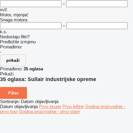
–
m/č
Motor, mjenjač
Snaga motora
–
k.s.
Nedostaju filtri?
Predložite izmjenu
Pronađeno:
-
prikaži
Pronađeno:
35 oglasa
Prikaži
35 oglasa:
Sullair industrijske opreme
Filter
Sortiranje
:
Datum objavljivanja
Datum objavljivanja
Prvo skupe
Prvo jeftine
Godina proizvodnje -
prvo novi
Godina proizvodnje - prvo stare