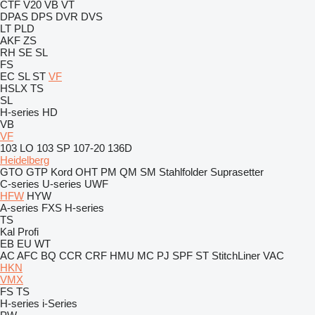
CTF
V20
VB
VT
DPAS
DPS
DVR
DVS
LT
PLD
AKF
ZS
RH
SE
SL
FS
EC
SL
ST
VF
HSLX
TS
SL
H-series
HD
VB
VF
103 LO
103 SP
107-20
136D
Heidelberg
GTO
GTP
Kord
OHT
PM
QM
SM
Stahlfolder
Suprasetter
C-series
U-series
UWF
HFW
HYW
A-series
FXS
H-series
TS
Kal
Profi
EB
EU
WT
AC
AFC
BQ
CCR
CRF
HMU
MC
PJ
SPF
ST
StitchLiner
VAC
HKN
VMX
FS
TS
H-series
i-Series