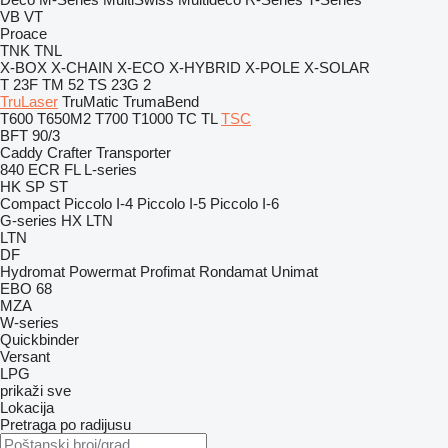
VB
VT
Proace
TNK
TNL
X-BOX
X-CHAIN
X-ECO
X-HYBRID
X-POLE
X-SOLAR
T 23F
TM 52
TS 23G 2
TruLaser
TruMatic
TrumaBend
T600
T650M2
T700
T1000
TC
TL
TSC
BFT 90/3
Caddy
Crafter
Transporter
840
ECR
FL
L-series
HK
SP
ST
Compact
Piccolo I-4
Piccolo I-5
Piccolo I-6
G-series
HX
LTN
LTN
DF
Hydromat
Powermat
Profimat
Rondamat
Unimat
EBO 68
MZA
W-series
Quickbinder
Versant
LPG
prikaži sve
Lokacija
Pretraga po radijusu