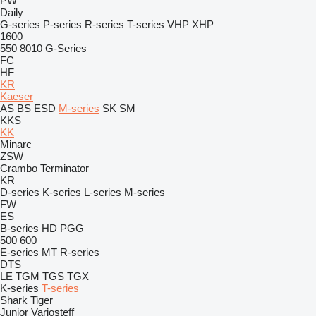
PW
Daily
G-series
P-series
R-series
T-series
VHP
XHP
1600
550
8010
G-Series
FC
HF
KR
Kaeser
AS
BS
ESD
M-series
SK
SM
KKS
KK
Minarc
ZSW
Crambo
Terminator
KR
D-series
K-series
L-series
M-series
FW
ES
B-series
HD
PGG
500
600
E-series
MT
R-series
DTS
LE
TGM
TGS
TGX
K-series
T-series
Shark
Tiger
Junior
Variosteff