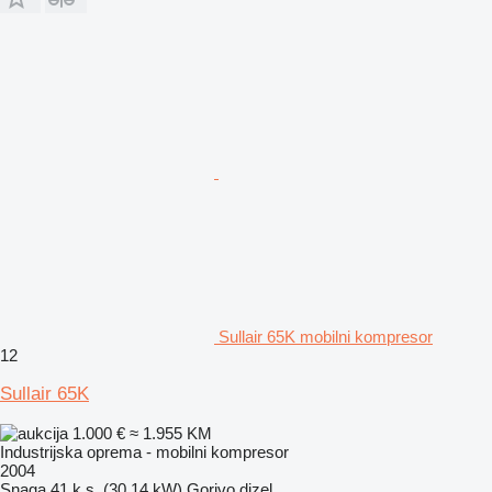
Sullair 65K mobilni kompresor
12
Sullair 65K
1.000 €
≈ 1.955 KM
Industrijska oprema - mobilni kompresor
2004
Snaga
41 k.s. (30.14 kW)
Gorivo
dizel