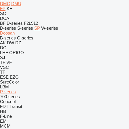
DMC
DMU
FP
KF
SC
DCA
BF
D-series
F2L912
D-series
S-series
SP
W-series
Doosan
B-series
G-series
AK
DW
DZ
DC
LHF
ORIGO
SJ
TF
VF
VSC
TF
ESE
EZG
SureColor
LBM
P-series
700-series
Concept
FDT
Transit
HB
F-Line
EM
MCM