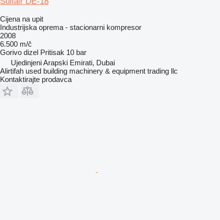
Sullair DE-18
Cijena na upit
Industrijska oprema - stacionarni kompresor
2008
6.500 m/č
Gorivo
dizel
Pritisak
10 bar
Ujedinjeni Arapski Emirati, Dubai
Alirtifah used building machinery & equipment trading llc
Kontaktirajte prodavca