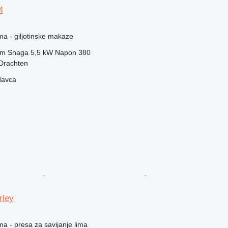
4
ma - giljotinske makaze
mm
Snaga
5,5 kW
Napon
380
Drachten
davca
rley
ma - presa za savijanje lima