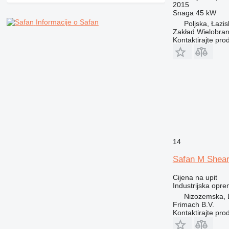
2015
Snaga
45 kW
Informacije o Safan
Poljska, Łazi
Zakład Wielobra
Kontaktirajte pro
14
Safan M Shear
Cijena na upit
Industrijska opre
Nizozemska, 
Frimach B.V.
Kontaktirajte pro