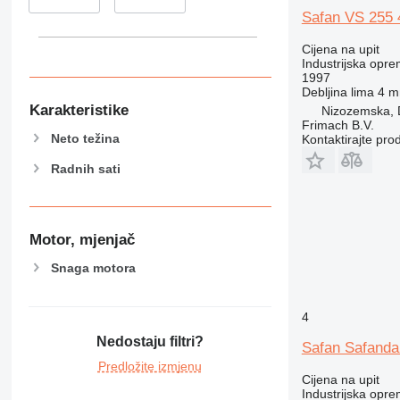
Safan VS 255 
Cijena na upit
Industrijska opre
1997
Debljina lima
4 
Karakteristike
Nizozemska, 
Frimach B.V.
Neto težina
Kontaktirajte pro
Radnih sati
Motor, mjenjač
Snaga motora
4
Nedostaju filtri?
Safan Safanda
Predložite izmjenu
Cijena na upit
Industrijska opre