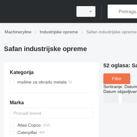
Machineryline
Industrijske opreme
Safan industrijske opreme
Safan industrijske opreme
52 oglasa:
S
Kategorija
Filter
mašine za obradu metala
Sortiranje
:
Datum 
metalne prese
Datum objavljivan
giljotinske makaze
prese za savijanje lima
Marka
mašine za savijanje limova
ekscentrične preše
strugovi za metal
Atlas Copco
PDS
APD
AB
Ensis
VZ
AG3
Caterpillar
Pega
DrillAir
QAS
PDP
E-series
B-series
BM
GFS
VT
Rover
PA
Airpure
BySprint Fiber
CK
SR