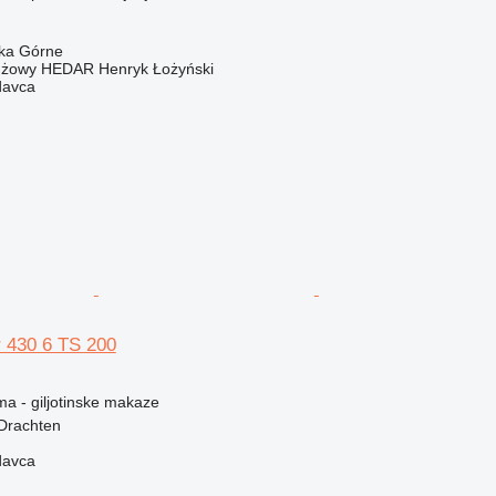
ska Górne
nżowy HEDAR Henryk Łożyński
davca
 430 6 TS 200
ma - giljotinske makaze
Drachten
davca