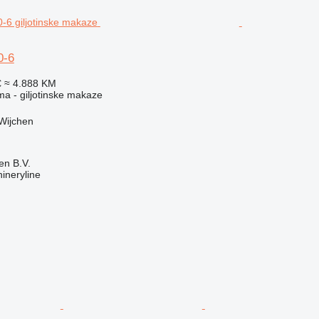
0-6
€
≈ 4.888 KM
ma - giljotinske makaze
Wijchen
en B.V.
ineryline