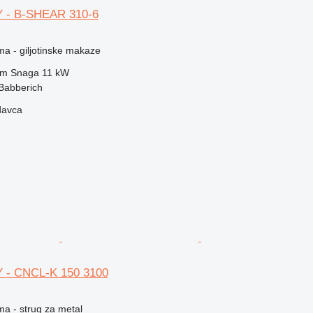
 - B-SHEAR 310-6
ma - giljotinske makaze
mm
Snaga
11 kW
Babberich
davca
 - CNCL-K 150 3100
ma - strug za metal