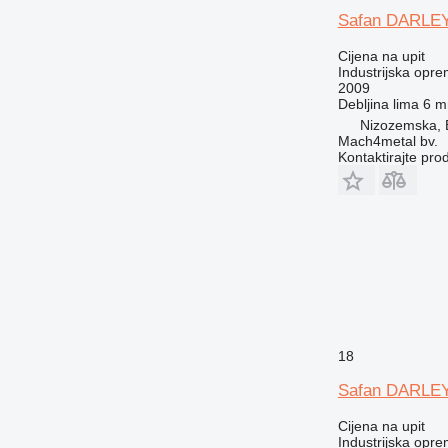
Safan DARLEY
Cijena na upit
Industrijska opre
2009
Debljina lima
6 
Nizozemska, 
Mach4metal bv.
Kontaktirajte pro
18
Safan DARLEY
Cijena na upit
Industrijska opre