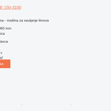
E 150-3100
ma - mašina za savijanje limova
060 mm
ica
davca
u?
a!
las