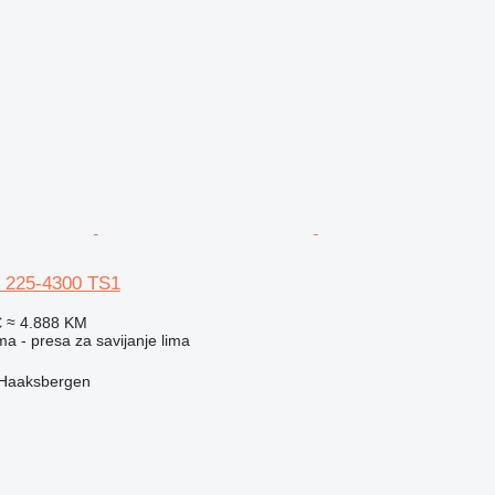
 225-4300 TS1
€
≈ 4.888 KM
ma - presa za savijanje lima
 Haaksbergen