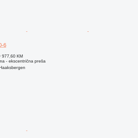
0-6
≈ 977,60 KM
ma - ekscentrična preša
 Haaksbergen