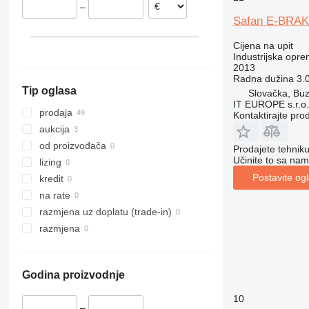
–
Slovačka
Safan E-BRAK
Cijena na upit
Industrijska opre
2013
Radna dužina
3.
Tip oglasa
Slovačka, Buz
IT EUROPE s.r.o.
prodaja
Kontaktirajte pro
aukcija
od proizvođača
Prodajete tehnik
Učinite to sa nam
lizing
Postavite og
kredit
na rate
razmjena uz doplatu (trade-in)
razmjena
Godina proizvodnje
10
–