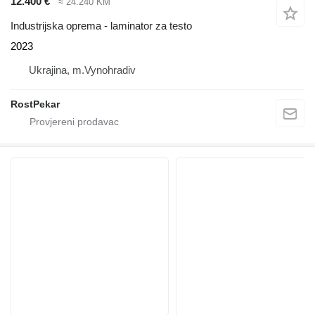
12.400 €
≈ 24.240 KM
Industrijska oprema - laminator za testo
2023
Ukrajina, m.Vynohradiv
RostPekar