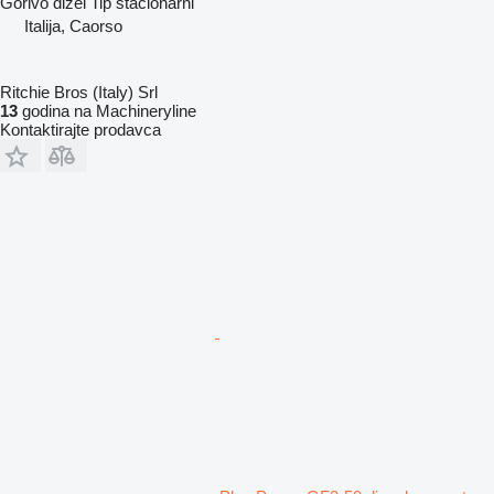
Gorivo
dizel
Tip
stacionarni
Italija, Caorso
Ritchie Bros (Italy) Srl
13
godina na Machineryline
Kontaktirajte prodavca