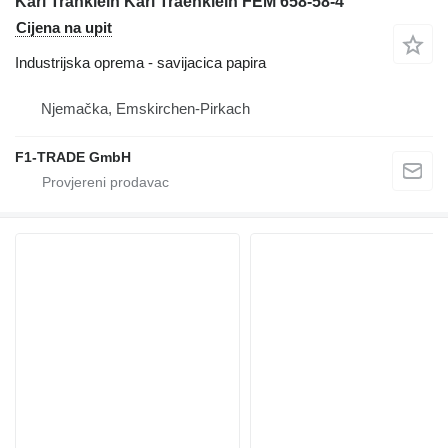
Karl Tränklein Karl Traenklein FEM 658-58-4
Cijena na upit
Industrijska oprema - savijacica papira
Njemačka, Emskirchen-Pirkach
F1-TRADE GmbH