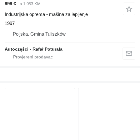
999 €
≈ 1.953 KM
Industrijska oprema - mašina za lepljenje
1997
Poljska, Gmina Tuliszków
Autoczęści - Rafał Poturała