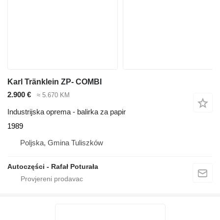
Karl Tränklein ZP- COMBI
2.900 €
≈ 5.670 KM
Industrijska oprema - balirka za papir
1989
Poljska, Gmina Tuliszków
Autoczęści - Rafał Poturała