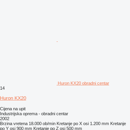
Huron KX20 obradni centar
14
Huron KX20
Cijena na upit
Industrijska oprema - obradni centar
2002
Brzina vretena
18.000 ob/min
Kretanje po X osi
1.200 mm
Kretanje
po Y osi
900 mm
Kretanje po Z osi
500 mm