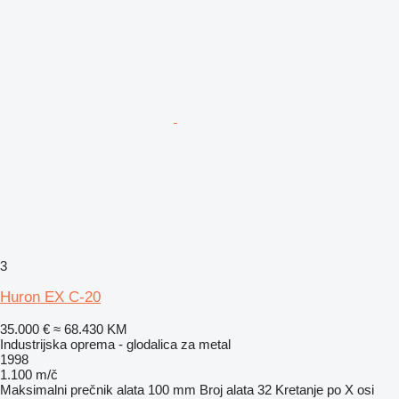
3
Huron EX C-20
35.000 €
≈ 68.430 KM
Industrijska oprema - glodalica za metal
1998
1.100 m/č
Maksimalni prečnik alata
100 mm
Broj alata
32
Kretanje po X osi