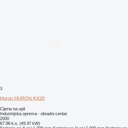
3
Huron HURON KX20
Cijena na upit
Industrijska oprema - obradni centar
2000
67.98 k.s. (49.97 kW)