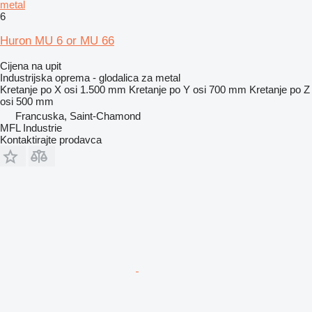
metal
6
Huron MU 6 or MU 66
Cijena na upit
Industrijska oprema - glodalica za metal
Kretanje po X osi
1.500 mm
Kretanje po Y osi
700 mm
Kretanje po Z
osi
500 mm
Francuska, Saint-Chamond
MFL Industrie
Kontaktirajte prodavca