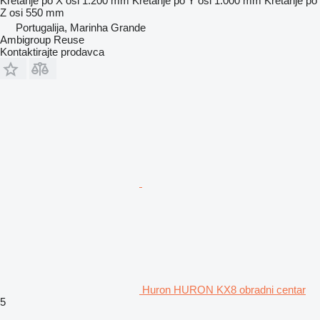
Kretanje po X osi
1.200 mm
Kretanje po Y osi
1.000 mm
Kretanje po
Z osi
550 mm
Portugalija, Marinha Grande
Ambigroup Reuse
Kontaktirajte prodavca
Huron HURON KX8 obradni centar
5