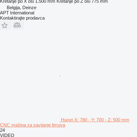
Kretanje po X osi
1.500 mm
Kretanje po Z osi
775 mm
Belgija, Deinze
APT International
Kontaktirajte prodavca
Huron X: 780 - Y: 700 - Z: 500 mm
CNC mašina za savijanje limova
24
VIDEO