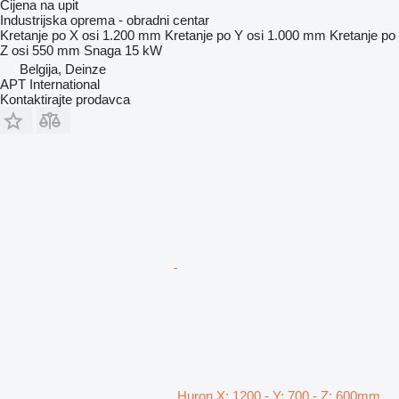
Cijena na upit
Industrijska oprema - obradni centar
Kretanje po X osi
1.200 mm
Kretanje po Y osi
1.000 mm
Kretanje po
Z osi
550 mm
Snaga
15 kW
Belgija, Deinze
APT International
Kontaktirajte prodavca
Huron X: 1200 - Y: 700 - Z: 600mm