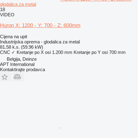
glodalica za metal
18
VIDEO
Huron X: 1200 - Y: 700 - Z: 600mm
Cijena na upit
Industrijska oprema - glodalica za metal
81.58 k.s. (59.96 kW)
CNC
✓
Kretanje po X osi
1.200 mm
Kretanje po Y osi
700 mm
Belgija, Deinze
APT International
Kontaktirajte prodavca