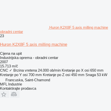
Huron K2X8F 5 axis milling machine
obradni centar
23
Huron K2X8F 5 axis milling machine
Cijena na upit
Industrijska oprema - obradni centar
2007
15.713 m/č
CNC
✓
Brzina vretena
24.000 ob/min
Kretanje po X osi
650 mm
Kretanje po Y osi
700 mm
Kretanje po Z osi
450 mm
Snaga
53 kW
Francuska, Saint-Chamond
MFL Industrie
Kontaktirajte prodavca