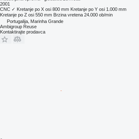
2001
CNC
✓
Kretanje po X osi
800 mm
Kretanje po Y osi
1.000 mm
Kretanje po Z osi
550 mm
Brzina vretena
24.000 ob/min
Portugalija, Marinha Grande
Ambigroup Reuse
Kontaktirajte prodavca