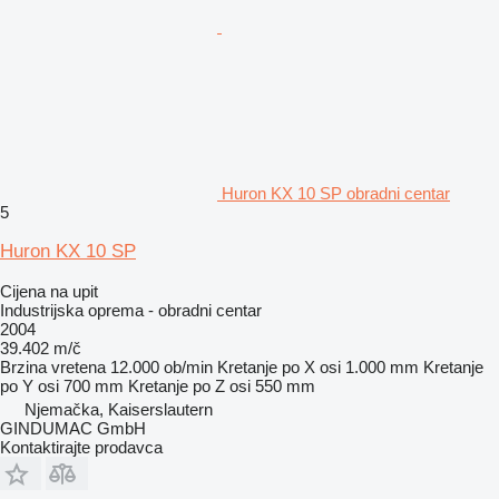
Huron KX 10 SP obradni centar
5
Huron KX 10 SP
Cijena na upit
Industrijska oprema - obradni centar
2004
39.402 m/č
Brzina vretena
12.000 ob/min
Kretanje po X osi
1.000 mm
Kretanje
po Y osi
700 mm
Kretanje po Z osi
550 mm
Njemačka, Kaiserslautern
GINDUMAC GmbH
Kontaktirajte prodavca