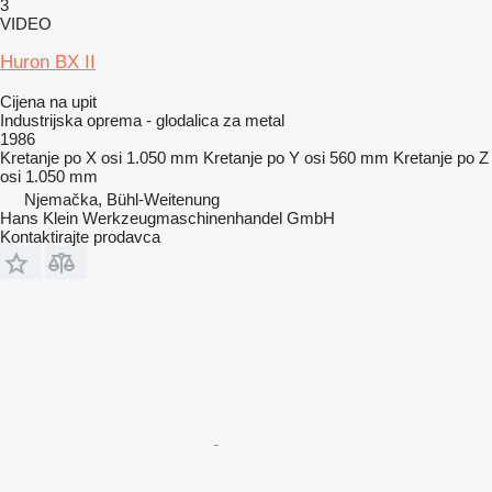
3
VIDEO
Huron BX II
Cijena na upit
Industrijska oprema - glodalica za metal
1986
Kretanje po X osi
1.050 mm
Kretanje po Y osi
560 mm
Kretanje po Z
osi
1.050 mm
Njemačka, Bühl-Weitenung
Hans Klein Werkzeugmaschinenhandel GmbH
Kontaktirajte prodavca