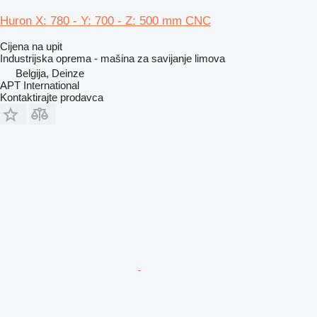
Huron X: 780 - Y: 700 - Z: 500 mm CNC
Cijena na upit
Industrijska oprema - mašina za savijanje limova
Belgija, Deinze
APT International
Kontaktirajte prodavca