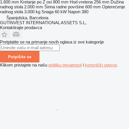
1.600 mm
Kretanje po Z osi
800 mm
Hod vretena
256 mm
Dužina
radnog stola
2.000 mm
Širina radne površine
600 mm
Opterećenje
radnog stola
3.000 kg
Snaga
60 kW
Napon
380
Španjolska, Barcelona
GUTINVEST INTERNATIONAL ASSETS S.L,
Kontaktirajte prodavca
Pretplatite se na primanje novih oglasa iz ove kategorije
Potpišite se
Klikom pristajete na našu
politiku privatnosti
i
korisnički ugovor
.