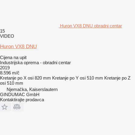
Huron VX8 DNU obradni centar
15
VIDEO
Huron VX8 DNU
Cijena na upit
Industrijska oprema - obradni centar
2019
8.596 m/č
Kretanje po X osi
820 mm
Kretanje po Y osi
510 mm
Kretanje po Z
osi
510 mm
Njemačka, Kaiserslautern
GINDUMAC GmbH
Kontaktirajte prodavca