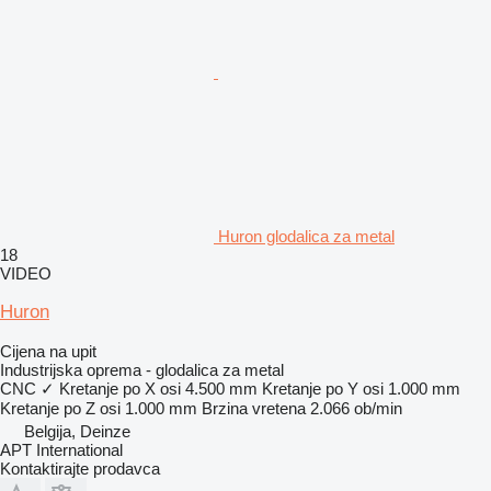
Huron glodalica za metal
18
VIDEO
Huron
Cijena na upit
Industrijska oprema - glodalica za metal
CNC
✓
Kretanje po X osi
4.500 mm
Kretanje po Y osi
1.000 mm
Kretanje po Z osi
1.000 mm
Brzina vretena
2.066 ob/min
Belgija, Deinze
APT International
Kontaktirajte prodavca