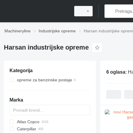
Machineryline
Industrijske opreme
Harsan industrijske opre
Harsan industrijske opreme
Kategorija
6 oglasa:
Ha
opreme za benzinske postaje
gasne opreme
Marka
Atlas Copco
PDS
APD
AB
Ensis
VZ
AG3
Caterpillar
Pega
DrillAir
QAS
PDP
E-series
B-series
BM
GFS
VT
Rover
PA
Airpure
BySprint Fiber
CK
SR