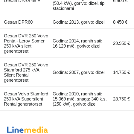
Gesan DPAS 65 E
6.500 €
(50.4 kW), gorivo: dizel, tip:
stacionarni
Gesan DPR60
Godina: 2013, gorivo: dizel
8.450 €
Gesan DVR 250 Volvo
Penta - Leroy Somer
Godina: 2014, radnih sati:
29.950 €
250 kVA silent
16.129 m/č, gorivo: dizel
generatorset
Gesan DVR 250 Volvo
Stamford 275 kVA
Godina: 2007, gorivo: dizel
14.750 €
Silent Rental
generatorset
Gesan Volvo Stamford
Godina: 2010, radnih sati:
250 kVA Supersilent
15.069 m/č, snaga: 340 k.s.
28.750 €
Rental generatorset
(250 kW), gorivo: dizel