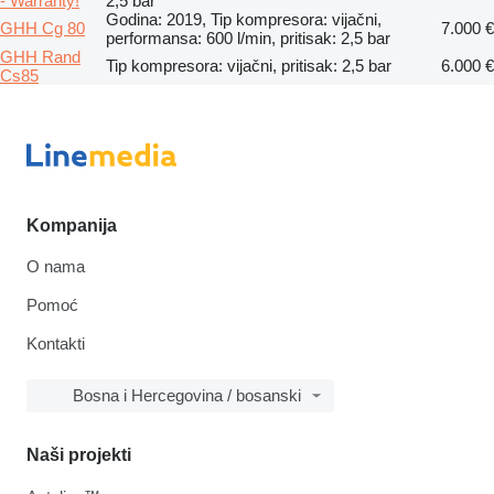
- Warranty!
2,5 bar
Godina: 2019, Tip kompresora: vijačni,
GHH Cg 80
7.000 €
performansa: 600 l/min, pritisak: 2,5 bar
GHH Rand
Tip kompresora: vijačni, pritisak: 2,5 bar
6.000 €
Cs85
Kompanija
O nama
Pomoć
Kontakti
Bosna i Hercegovina / bosanski
Naši projekti