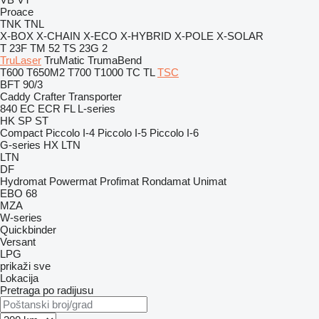
Proace
TNK
TNL
X-BOX
X-CHAIN
X-ECO
X-HYBRID
X-POLE
X-SOLAR
T 23F
TM 52
TS 23G 2
TruLaser
TruMatic
TrumaBend
T600
T650M2
T700
T1000
TC
TL
TSC
BFT 90/3
Caddy
Crafter
Transporter
840
EC
ECR
FL
L-series
HK
SP
ST
Compact
Piccolo I-4
Piccolo I-5
Piccolo I-6
G-series
HX
LTN
LTN
DF
Hydromat
Powermat
Profimat
Rondamat
Unimat
EBO 68
MZA
W-series
Quickbinder
Versant
LPG
prikaži sve
Lokacija
Pretraga po radijusu