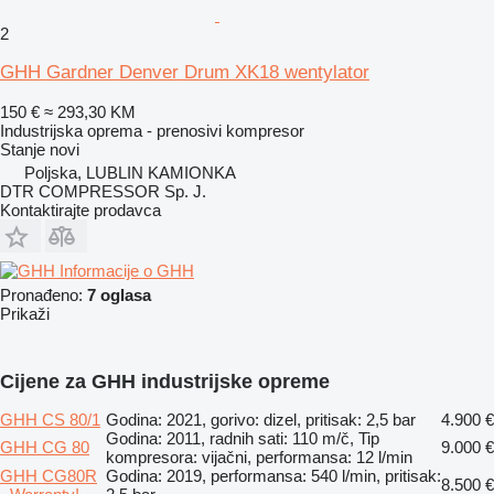
2
GHH Gardner Denver Drum XK18 wentylator
150 €
≈ 293,30 KM
Industrijska oprema - prenosivi kompresor
Stanje
novi
Poljska, LUBLIN KAMIONKA
DTR COMPRESSOR Sp. J.
Kontaktirajte prodavca
Informacije o GHH
Pronađeno:
7 oglasa
Prikaži
Cijene za GHH industrijske opreme
GHH CS 80/1
Godina: 2021, gorivo: dizel, pritisak: 2,5 bar
4.900 €
Godina: 2011, radnih sati: 110 m/č, Tip
GHH CG 80
9.000 €
kompresora: vijačni, performansa: 12 l/min
GHH CG80R
Godina: 2019, performansa: 540 l/min, pritisak:
8.500 €