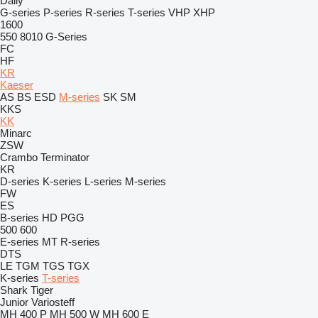
Daily
G-series
P-series
R-series
T-series
VHP
XHP
1600
550
8010
G-Series
FC
HF
KR
Kaeser
AS
BS
ESD
M-series
SK
SM
KKS
KK
Minarc
ZSW
Crambo
Terminator
KR
D-series
K-series
L-series
M-series
FW
ES
B-series
HD
PGG
500
600
E-series
MT
R-series
DTS
LE
TGM
TGS
TGX
K-series
T-series
Shark
Tiger
Junior
Variosteff
MH 400 P
MH 500 W
MH 600 E