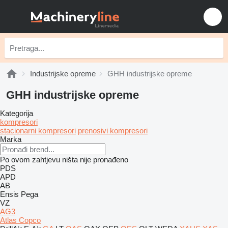
Industrijske opreme
GHH industrijske opreme
GHH industrijske opreme
Kategorija
kompresori
stacionarni kompresori
prenosivi kompresori
Marka
Po ovom zahtjevu ništa nije pronađeno
PDS
APD
AB
Ensis
Pega
VZ
AG3
Atlas Copco