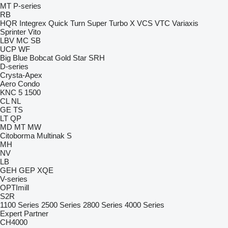
MT
P-series
RB
HQR
Integrex
Quick Turn
Super Turbo X
VCS
VTC
Variaxis
Sprinter
Vito
LBV
MC
SB
UCP
WF
Big Blue
Bobcat
Gold Star
SRH
D-series
Crysta-Apex
Aero
Condo
KNC 5 1500
CL
NL
GE
TS
LT
QP
MD
MT
MW
Citoborma
Multinak S
MH
NV
LB
GEH
GEP
XQE
V-series
OPTImill
S2R
1100 Series
2500 Series
2800 Series
4000 Series
Expert
Partner
CH4000