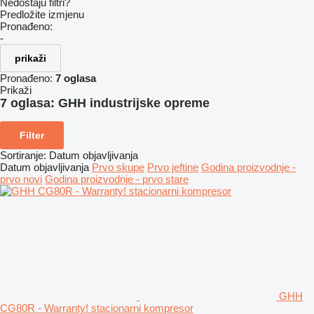
Nedostaju filtri?
Predložite izmjenu
Pronađeno:
-
prikaži
Pronađeno:
7 oglasa
Prikaži
7 oglasa:
GHH industrijske opreme
Filter
Sortiranje
:
Datum objavljivanja
Datum objavljivanja
Prvo skupe
Prvo jeftine
Godina proizvodnje -
prvo novi
Godina proizvodnje - prvo stare
GHH
CG80R - Warranty! stacionarni kompresor