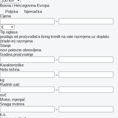
Bosna i Hercegovina
Evropa
Poljska
Njemačka
Cijena
–
Tip oglasa
prodaja
od proizvođača
lizing
kredit
na rate
razmjena uz doplatu
(trade-in)
razmjena
Stanje
novi
polovne
obnovljena
Godina proizvodnje
–
Karakteristike
Neto težina
–
kg
Radnih sati
–
m/č
Motor, mjenjač
Snaga motora
–
k.s.