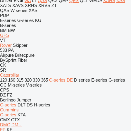
DrillAir
E-Air
GA
LT
QAS
QAX
QEP
QES
QLT
WEDA
XAHS
XAS
XATS
XAVS
XRHS
XRVS
ZT
QAS
W series
XAS
PDP
E-series
G-series
KG
B-series
BM
BW
GFS
VT
Rover
Skipper
533
PA
Airpure
Britecpure
BySprint Fiber
CK
SR
Caterpillar
120
160
315
320
330
365
C-series
DE
D series
E-series
G-series
GC
M-series
V-series
CPS
DZ
FZ
Berlingo
Jumper
C-series
DLT
DS
H-series
Cummins
C-series
KTA
CMX
CTX
DMC
DMU
FP
KF