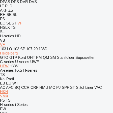
DPAS
DPS
DVR
DVS
LT
PLD
AKF
ZS
RH
SE
SL
FS
EC
SL
ST
VF
HSLX
TS
SL
H-series
HD
VB
VF
103 LO
103 SP
107-20
136D
Heidelberg
GTO
GTP
Kord
OHT
PM
QM
SM
Stahlfolder
Suprasetter
C-series
U-series
UWF
HFW
HYW
A-series
FXS
H-series
TS
Kal
Profi
EB
EU
WT
AC
AFC
BQ
CCR
CRF
HMU
MC
PJ
SPF
ST
StitchLiner
VAC
HKN
VMX
FS
TS
H-series
i-Series
PW