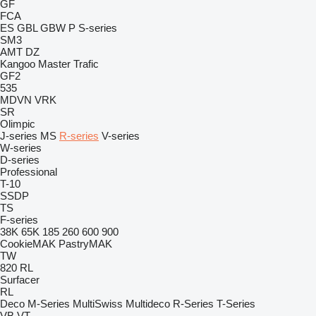
GF
FCA
ES
GBL
GBW
P
S-series
SM3
AMT
DZ
Kangoo
Master
Trafic
GF2
535
MDVN
VRK
SR
Olimpic
J-series
MS
R-series
V-series
W-series
D-series
Professional
T-10
SSDP
TS
F-series
38K
65K
185
260
600
900
CookieMAK
PastryMAK
TW
820
RL
Surfacer
RL
Deco
M-Series
MultiSwiss
Multideco
R-Series
T-Series
VB
VT