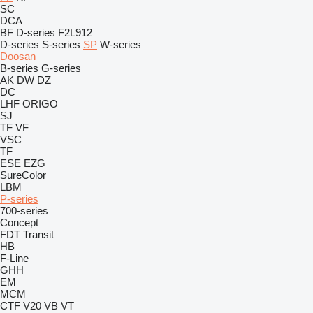
SC
DCA
BF
D-series
F2L912
D-series
S-series
SP
W-series
Doosan
B-series
G-series
AK
DW
DZ
DC
LHF
ORIGO
SJ
TF
VF
VSC
TF
ESE
EZG
SureColor
LBM
P-series
700-series
Concept
FDT
Transit
HB
F-Line
GHH
EM
MCM
CTF
V20
VB
VT