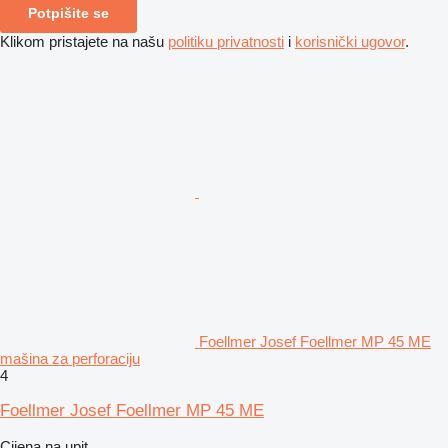
Potpišite se
Klikom pristajete na našu
politiku privatnosti
i
korisnički ugovor
.
Foellmer Josef Foellmer MP 45 ME
mašina za perforaciju
4
Foellmer Josef Foellmer MP 45 ME
Cijena na upit