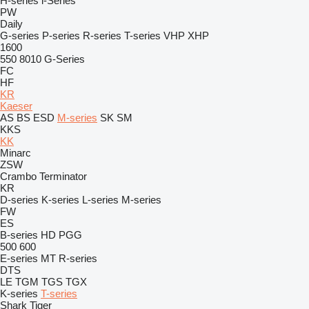
H-series
i-Series
PW
Daily
G-series
P-series
R-series
T-series
VHP
XHP
1600
550
8010
G-Series
FC
HF
KR
Kaeser
AS
BS
ESD
M-series
SK
SM
KKS
KK
Minarc
ZSW
Crambo
Terminator
KR
D-series
K-series
L-series
M-series
FW
ES
B-series
HD
PGG
500
600
E-series
MT
R-series
DTS
LE
TGM
TGS
TGX
K-series
T-series
Shark
Tiger