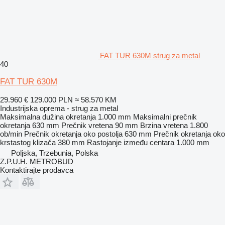
FAT TUR 630M strug za metal
40
FAT TUR 630M
29.960 €
129.000 PLN
≈ 58.570 KM
Industrijska oprema - strug za metal
Maksimalna dužina okretanja
1.000 mm
Maksimalni prečnik
okretanja
630 mm
Prečnik vretena
90 mm
Brzina vretena
1.800
ob/min
Prečnik okretanja oko postolja
630 mm
Prečnik okretanja oko
krstastog klizača
380 mm
Rastojanje između centara
1.000 mm
Poljska, Trzebunia, Polska
Z.P.U.H. METROBUD
Kontaktirajte prodavca