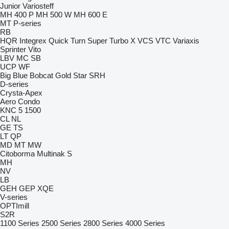
Junior
Variosteff
MH 400 P
MH 500 W
MH 600 E
MT
P-series
RB
HQR
Integrex
Quick Turn
Super Turbo X
VCS
VTC
Variaxis
Sprinter
Vito
LBV
MC
SB
UCP
WF
Big Blue
Bobcat
Gold Star
SRH
D-series
Crysta-Apex
Aero
Condo
KNC 5 1500
CL
NL
GE
TS
LT
QP
MD
MT
MW
Citoborma
Multinak S
MH
NV
LB
GEH
GEP
XQE
V-series
OPTImill
S2R
1100 Series
2500 Series
2800 Series
4000 Series