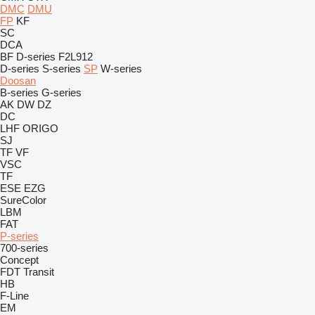
DMC
DMU
FP
KF
SC
DCA
BF
D-series
F2L912
D-series
S-series
SP
W-series
Doosan
B-series
G-series
AK
DW
DZ
DC
LHF
ORIGO
SJ
TF
VF
VSC
TF
ESE
EZG
SureColor
LBM
FAT
P-series
700-series
Concept
FDT
Transit
HB
F-Line
EM