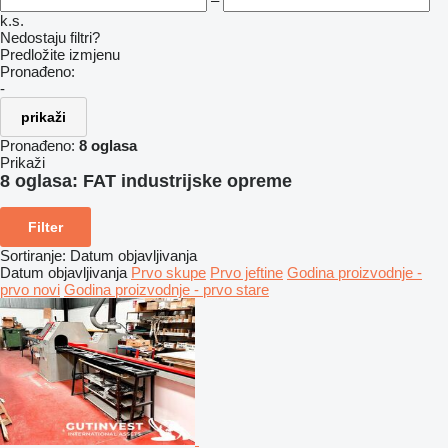
–
k.s.
Nedostaju filtri?
Predložite izmjenu
Pronađeno:
-
prikaži
Pronađeno:
8 oglasa
Prikaži
8 oglasa:
FAT industrijske opreme
Filter
Sortiranje
:
Datum objavljivanja
Datum objavljivanja
Prvo skupe
Prvo jeftine
Godina proizvodnje -
prvo novi
Godina proizvodnje - prvo stare