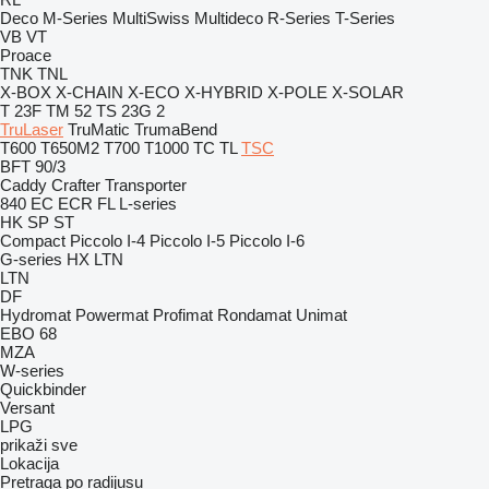
Deco
M-Series
MultiSwiss
Multideco
R-Series
T-Series
VB
VT
Proace
TNK
TNL
X-BOX
X-CHAIN
X-ECO
X-HYBRID
X-POLE
X-SOLAR
T 23F
TM 52
TS 23G 2
TruLaser
TruMatic
TrumaBend
T600
T650M2
T700
T1000
TC
TL
TSC
BFT 90/3
Caddy
Crafter
Transporter
840
EC
ECR
FL
L-series
HK
SP
ST
Compact
Piccolo I-4
Piccolo I-5
Piccolo I-6
G-series
HX
LTN
LTN
DF
Hydromat
Powermat
Profimat
Rondamat
Unimat
EBO 68
MZA
W-series
Quickbinder
Versant
LPG
prikaži sve
Lokacija
Pretraga po radijusu