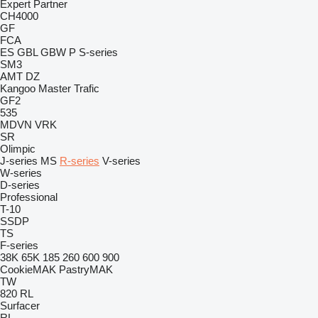
Expert
Partner
CH4000
GF
FCA
ES
GBL
GBW
P
S-series
SM3
AMT
DZ
Kangoo
Master
Trafic
GF2
535
MDVN
VRK
SR
Olimpic
J-series
MS
R-series
V-series
W-series
D-series
Professional
T-10
SSDP
TS
F-series
38K
65K
185
260
600
900
CookieMAK
PastryMAK
TW
820
RL
Surfacer
RL