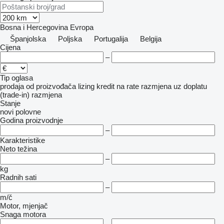
Bosna i Hercegovina
Evropa
Španjolska
Poljska
Portugalija
Belgija
Cijena
–
Tip oglasa
prodaja
od proizvođača
lizing
kredit
na rate
razmjena uz doplatu
(trade-in)
razmjena
Stanje
novi
polovne
Godina proizvodnje
–
Karakteristike
Neto težina
–
kg
Radnih sati
–
m/č
Motor, mjenjač
Snaga motora