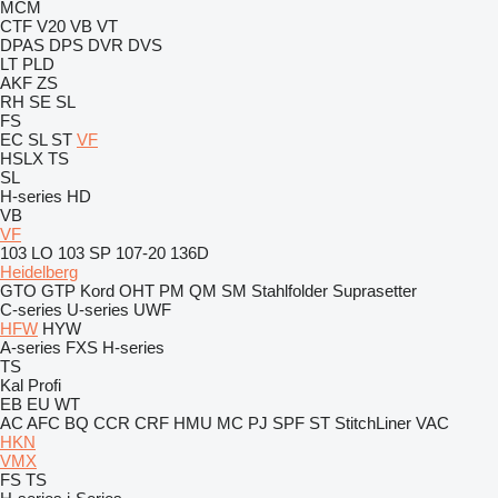
MCM
CTF
V20
VB
VT
DPAS
DPS
DVR
DVS
LT
PLD
AKF
ZS
RH
SE
SL
FS
EC
SL
ST
VF
HSLX
TS
SL
H-series
HD
VB
VF
103 LO
103 SP
107-20
136D
Heidelberg
GTO
GTP
Kord
OHT
PM
QM
SM
Stahlfolder
Suprasetter
C-series
U-series
UWF
HFW
HYW
A-series
FXS
H-series
TS
Kal
Profi
EB
EU
WT
AC
AFC
BQ
CCR
CRF
HMU
MC
PJ
SPF
ST
StitchLiner
VAC
HKN
VMX
FS
TS