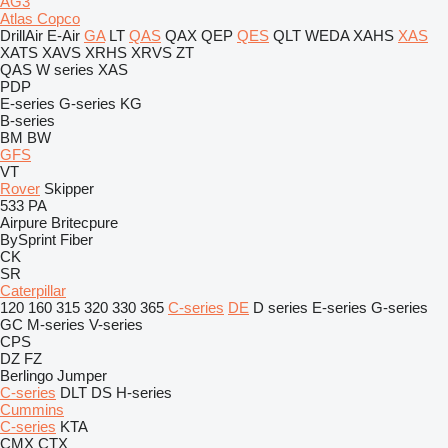
AG3
Atlas Copco
DrillAir
E-Air
GA
LT
QAS
QAX
QEP
QES
QLT
WEDA
XAHS
XAS
XATS
XAVS
XRHS
XRVS
ZT
QAS
W series
XAS
PDP
E-series
G-series
KG
B-series
BM
BW
GFS
VT
Rover
Skipper
533
PA
Airpure
Britecpure
BySprint Fiber
CK
SR
Caterpillar
120
160
315
320
330
365
C-series
DE
D series
E-series
G-series
GC
M-series
V-series
CPS
DZ
FZ
Berlingo
Jumper
C-series
DLT
DS
H-series
Cummins
C-series
KTA
CMX
CTX