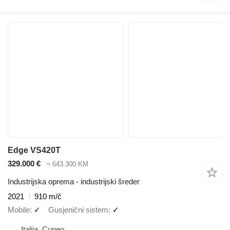
Edge VS420T
329.000 €
≈ 643.300 KM
Industrijska oprema - industrijski šreder
2021
910 m/č
Mobile
✓
Gusjenični sistem
✓
Italija, Cuneo