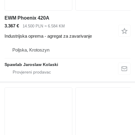
EWM Phoenix 420A
3.367 €
14.500 PLN
≈ 6.584 KM
Industrijska oprema - agregat za zavarivanje
Poljska, Krotoszyn
Spawlab Jaroslaw Kolaski