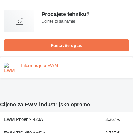
Prodajete tehniku?
Učinite to sa nama!
Postavite oglas
Informacije o EWM
Cijene za EWM industrijske opreme
EWM Phoenix 420A
3.367 €
EWM TIG 450 Ac/Dc
2.787 €