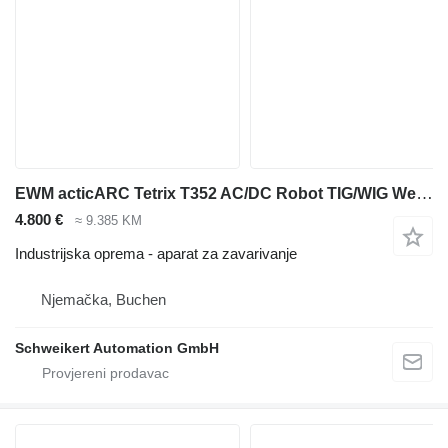
EWM acticARC Tetrix T352 AC/DC Robot TIG/WIG Welding Machine with Co
4.800 €
≈ 9.385 KM
Industrijska oprema - aparat za zavarivanje
Njemačka, Buchen
Schweikert Automation GmbH