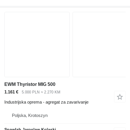
EWM Thyristor MIG 500
1.161 €
5.000 PLN
≈ 2.270 KM
Industrijska oprema - agregat za zavarivanje
Poljska, Krotoszyn
Spawlab Jaroslaw Kolaski