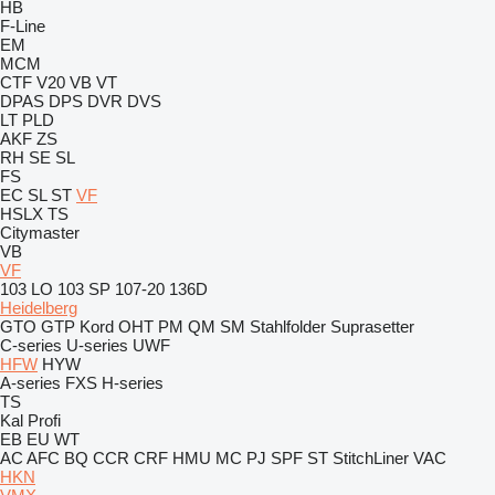
HB
F-Line
EM
MCM
CTF
V20
VB
VT
DPAS
DPS
DVR
DVS
LT
PLD
AKF
ZS
RH
SE
SL
FS
EC
SL
ST
VF
HSLX
TS
Citymaster
VB
VF
103 LO
103 SP
107-20
136D
Heidelberg
GTO
GTP
Kord
OHT
PM
QM
SM
Stahlfolder
Suprasetter
C-series
U-series
UWF
HFW
HYW
A-series
FXS
H-series
TS
Kal
Profi
EB
EU
WT
AC
AFC
BQ
CCR
CRF
HMU
MC
PJ
SPF
ST
StitchLiner
VAC
HKN