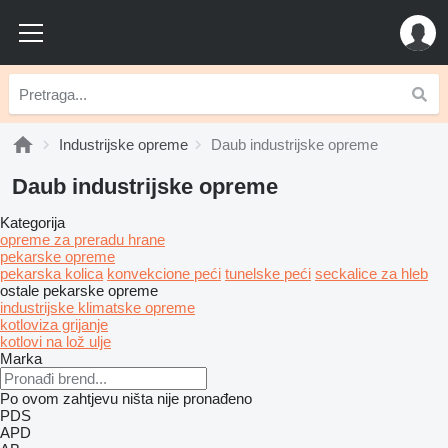
Industrijske opreme
Daub industrijske opreme
Daub industrijske opreme
Kategorija
opreme za preradu hrane
pekarske opreme
pekarska kolica
konvekcione peći
tunelske peći
seckalice za hleb
ostale pekarske opreme
industrijske klimatske opreme
kotloviza grijanje
kotlovi na lož ulje
Marka
Po ovom zahtjevu ništa nije pronađeno
PDS
APD