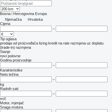
Bosna i Hercegovina
Evropa
Njemačka
Hrvatska
Cijena
–
Tip oglasa
prodaja
od proizvođača
lizing
kredit
na rate
razmjena uz doplatu
(trade-in)
razmjena
Stanje
novi
polovne
Godina proizvodnje
–
Karakteristike
Neto težina
–
kg
Radnih sati
–
m/č
Motor, mjenjač
Snaga motora