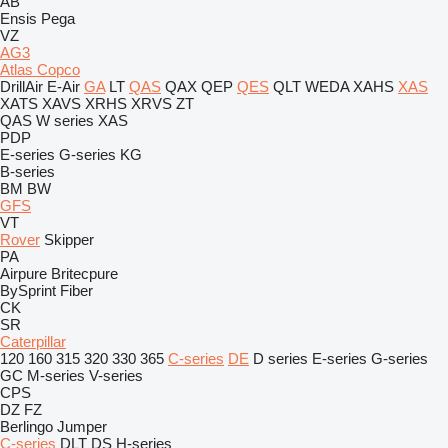
AB
Ensis
Pega
VZ
AG3
Atlas Copco
DrillAir
E-Air
GA
LT
QAS
QAX
QEP
QES
QLT
WEDA
XAHS
XAS
XATS
XAVS
XRHS
XRVS
ZT
QAS
W series
XAS
PDP
E-series
G-series
KG
B-series
BM
BW
GFS
VT
Rover
Skipper
PA
Airpure
Britecpure
BySprint Fiber
CK
SR
Caterpillar
120
160
315
320
330
365
C-series
DE
D series
E-series
G-series
GC
M-series
V-series
CPS
DZ
FZ
Berlingo
Jumper
C-series
DLT
DS
H-series