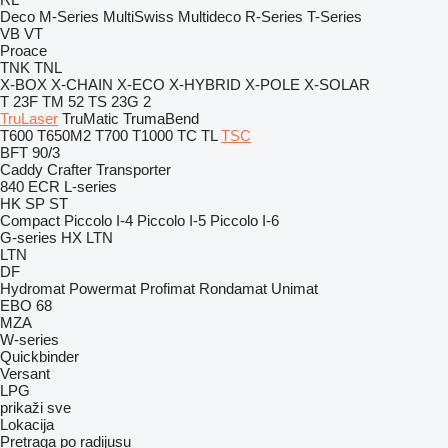
Deco
M-Series
MultiSwiss
Multideco
R-Series
T-Series
VB
VT
Proace
TNK
TNL
X-BOX
X-CHAIN
X-ECO
X-HYBRID
X-POLE
X-SOLAR
T 23F
TM 52
TS 23G 2
TruLaser
TruMatic
TrumaBend
T600
T650M2
T700
T1000
TC
TL
TSC
BFT 90/3
Caddy
Crafter
Transporter
840
ECR
L-series
HK
SP
ST
Compact
Piccolo I-4
Piccolo I-5
Piccolo I-6
G-series
HX
LTN
LTN
DF
Hydromat
Powermat
Profimat
Rondamat
Unimat
EBO 68
MZA
W-series
Quickbinder
Versant
LPG
prikaži sve
Lokacija
Pretraga po radijusu