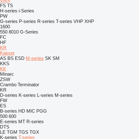
VMX
FS
TS
H-series
i-Series
PW
G-series
P-series
R-series
T-series
VHP
XHP
1600
550
8010
G-Series
FC
HF
KR
Kaeser
AS
BS
ESD
M-series
SK
SM
KKS
KK
Minarc
ZSW
Crambo
Terminator
KR
D-series
K-series
L-series
M-series
FW
ES
B-series
HD
MIC
PGG
500
600
E-series
MT
R-series
DTS
LE
TGM
TGS
TGX
K-series
T-series