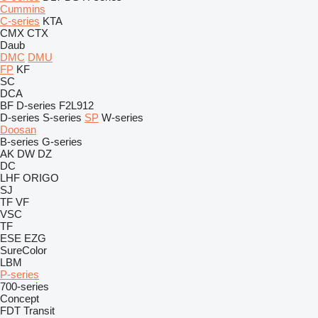
Cummins
C-series
KTA
CMX
CTX
Daub
DMC
DMU
FP
KF
SC
DCA
BF
D-series
F2L912
D-series
S-series
SP
W-series
Doosan
B-series
G-series
AK
DW
DZ
DC
LHF
ORIGO
SJ
TF
VF
VSC
TF
ESE
EZG
SureColor
LBM
P-series
700-series
Concept
FDT
Transit