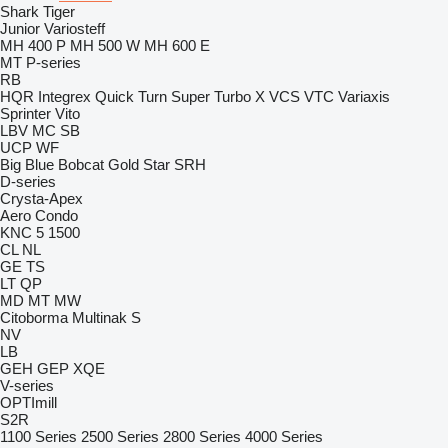
Shark
Tiger
Junior
Variosteff
MH 400 P
MH 500 W
MH 600 E
MT
P-series
RB
HQR
Integrex
Quick Turn
Super Turbo X
VCS
VTC
Variaxis
Sprinter
Vito
LBV
MC
SB
UCP
WF
Big Blue
Bobcat
Gold Star
SRH
D-series
Crysta-Apex
Aero
Condo
KNC 5 1500
CL
NL
GE
TS
LT
QP
MD
MT
MW
Citoborma
Multinak S
NV
LB
GEH
GEP
XQE
V-series
OPTImill
S2R
1100 Series
2500 Series
2800 Series
4000 Series