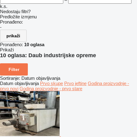
–
k.s.
Nedostaju filtri?
Predložite izmjenu
Pronađeno:
-
prikaži
Pronađeno:
10 oglasa
Prikaži
10 oglasa:
Daub industrijske opreme
Filter
Sortiranje
:
Datum objavljivanja
Datum objavljivanja
Prvo skupe
Prvo jeftine
Godina proizvodnje -
prvo novi
Godina proizvodnje - prvo stare