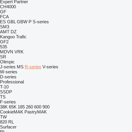
Expert
Partner
CH4000
GF
FCA
ES
GBL
GBW
P
S-series
SM3
AMT
DZ
Kangoo
Trafic
GF2
535
MDVN
VRK
SR
Olimpic
J-series
MS
R-series
V-series
W-series
D-series
Professional
T-10
SSDP
TS
F-series
38K
65K
185
260
600
900
CookieMAK
PastryMAK
TW
820
RL
Surfacer
RL