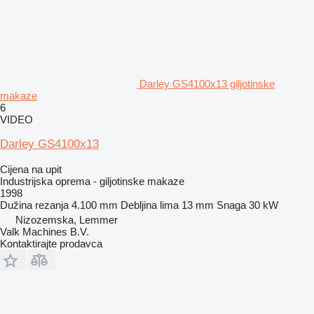
Darley GS4100x13 giljotinske
makaze
6
VIDEO
Darley GS4100x13
Cijena na upit
Industrijska oprema - giljotinske makaze
1998
Dužina rezanja
4.100 mm
Debljina lima
13 mm
Snaga
30 kW
Nizozemska, Lemmer
Valk Machines B.V.
Kontaktirajte prodavca