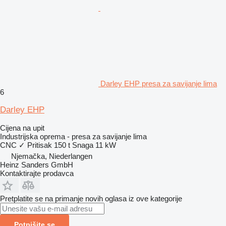
Darley EHP presa za savijanje lima
6
Darley EHP
Cijena na upit
Industrijska oprema - presa za savijanje lima
CNC
✓
Pritisak
150 t
Snaga
11 kW
Njemačka, Niederlangen
Heinz Sanders GmbH
Kontaktirajte prodavca
Pretplatite se na primanje novih oglasa iz ove kategorije
Potpišite se