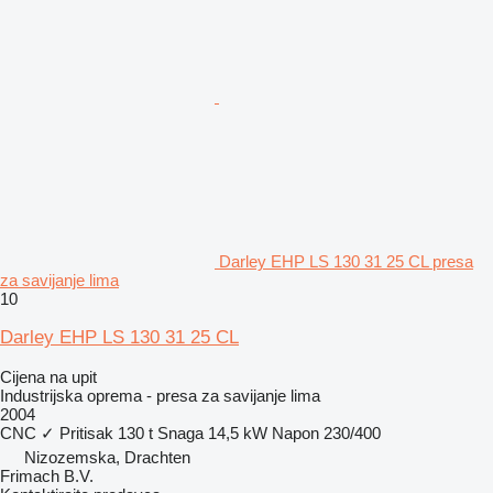
Darley EHP LS 130 31 25 CL presa
za savijanje lima
10
Darley EHP LS 130 31 25 CL
Cijena na upit
Industrijska oprema - presa za savijanje lima
2004
CNC
✓
Pritisak
130 t
Snaga
14,5 kW
Napon
230/400
Nizozemska, Drachten
Frimach B.V.