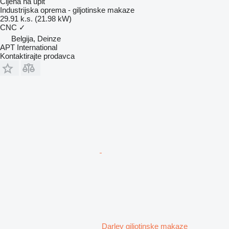
Cijena na upit
Industrijska oprema - giljotinske makaze
29.91 k.s. (21.98 kW)
CNC
✓
Belgija, Deinze
APT International
Kontaktirajte prodavca
Darley giljotinske makaze