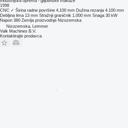
Industrijska oprema - giljotinske makaze
1998
CNC
✓
Širina radne površine
4.100 mm
Dužina rezanja
4.100 mm
Debljina lima
13 mm
Stražnji graničnik
1.000 mm
Snaga
30 kW
Napon
380
Zemlja proizvodnje
Nizozemska
Nizozemska, Lemmer
Valk Machines B.V.
Kontaktirajte prodavca