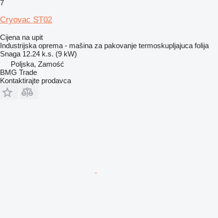
7
Cryovac ST02
Cijena na upit
Industrijska oprema - mašina za pakovanje termoskupljajuca folija
Snaga
12.24 k.s. (9 kW)
Poljska, Zamość
BMG Trade
Kontaktirajte prodavca