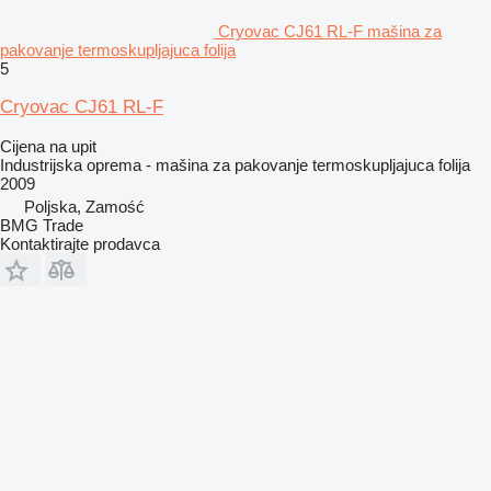
Cryovac CJ61 RL-F mašina za
pakovanje termoskupljajuca folija
5
Cryovac CJ61 RL-F
Cijena na upit
Industrijska oprema - mašina za pakovanje termoskupljajuca folija
2009
Poljska, Zamość
BMG Trade
Kontaktirajte prodavca