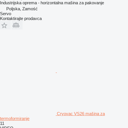
Industrijska oprema - horizontalna mašina za pakovanje
Poljska, Zamość
Servo
Kontaktirajte prodavca
Cryovac VS26 mašina za
termoformiranje
11