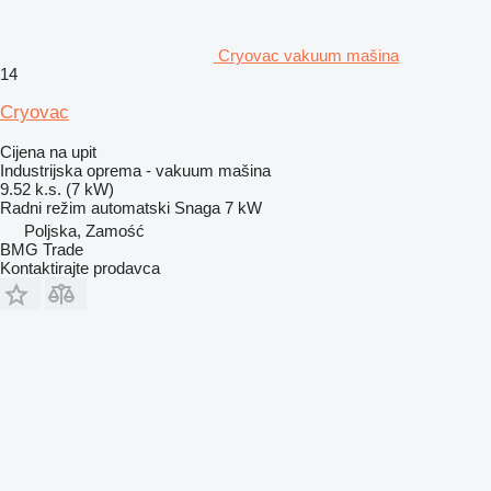
Cryovac vakuum mašina
14
Cryovac
Cijena na upit
Industrijska oprema - vakuum mašina
9.52 k.s. (7 kW)
Radni režim
automatski
Snaga
7 kW
Poljska, Zamość
BMG Trade
Kontaktirajte prodavca