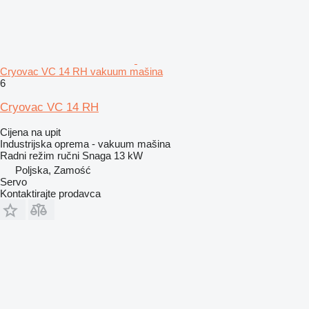
Cryovac VC 14 RH vakuum mašina
6
Cryovac VC 14 RH
Cijena na upit
Industrijska oprema - vakuum mašina
Radni režim
ručni
Snaga
13 kW
Poljska, Zamość
Servo
Kontaktirajte prodavca