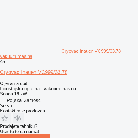
Cryovac Inauen VC999/33.78
vakuum mašina
45
Cryovac Inauen VC999/33.78
Cijena na upit
Industrijska oprema - vakuum mašina
Snaga
18 kW
Poljska, Zamość
Servo
Kontaktirajte prodavca
Prodajete tehniku?
Učinite to sa nama!