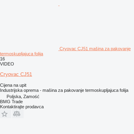
Cryovac CJ51 mašina za pakovanje
termoskupljajuca folija
16
VIDEO
Cryovac CJ51
Cijena na upit
Industrijska oprema - mašina za pakovanje termoskupljajuca folija
Poljska, Zamość
BMG Trade
Kontaktirajte prodavca