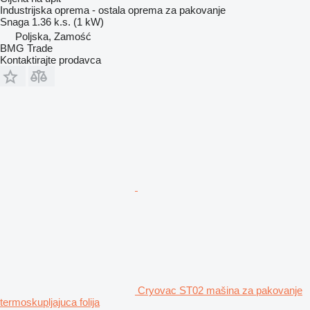
Industrijska oprema - ostala oprema za pakovanje
Snaga
1.36 k.s. (1 kW)
Poljska, Zamość
BMG Trade
Kontaktirajte prodavca
Cryovac ST02 mašina za pakovanje
termoskupljajuca folija