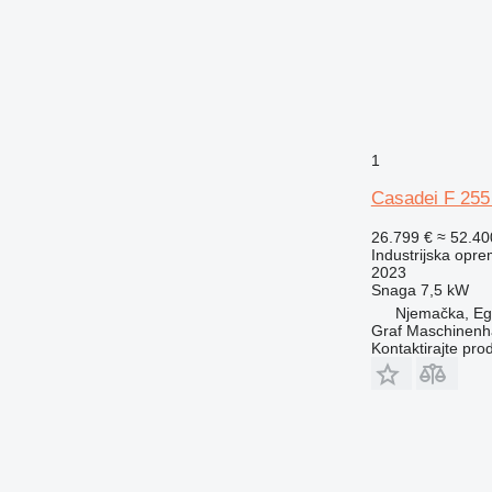
1
Casadei F 255
26.799 €
≈ 52.4
Industrijska opre
2023
Snaga
7,5 kW
Njemačka, E
Graf Maschinen
Kontaktirajte pro