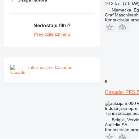
10.2 k.s. (7.5 kW
Njemačka, E
Graf Maschinen
Kontaktirajte pro
Nedostaju filtri?
Predložite izmjenu
Informacije o Casadei
6
Casadei PFS 
5.000 
Industrijska opre
Tip instalacije
pod
Belgija, Vervi
Auctelia SA
Kontaktirajte pro