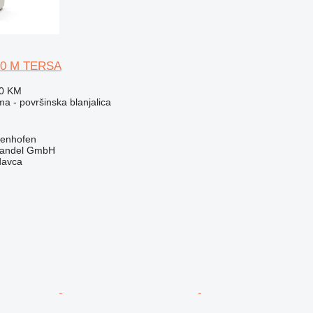
20 M TERSA
40 KM
ma - površinska blanjalica
genhofen
handel GmbH
davca