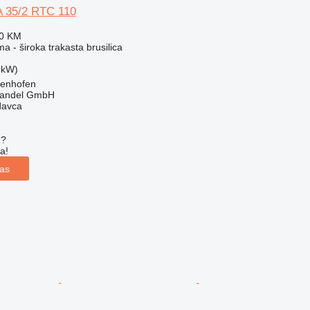
 35/2 RTC 110
40 KM
a - široka trakasta brusilica
 kW)
genhofen
handel GmbH
davca
u?
a!
las