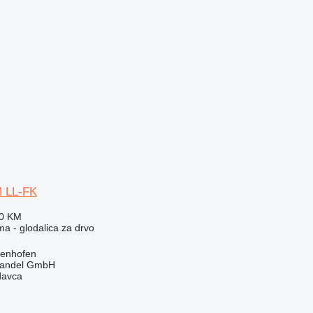
M LL-FK
00 KM
ma - glodalica za drvo
genhofen
handel GmbH
davca