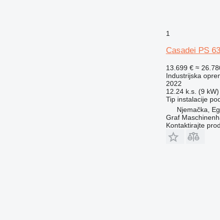
1
Casadei PS 63
13.699 €
≈ 26.7
Industrijska opre
2022
12.24 k.s. (9 kW)
Tip instalacije
pod
Njemačka, E
Graf Maschinen
Kontaktirajte pro