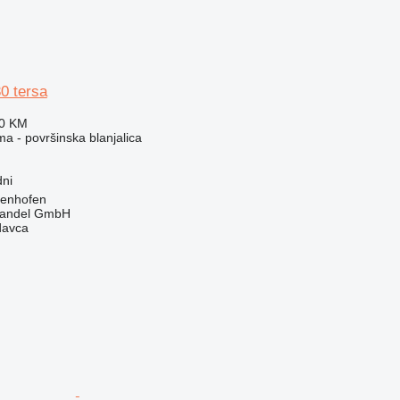
0 tersa
80 KM
ma - površinska blanjalica
ni
genhofen
handel GmbH
davca