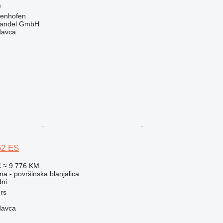
)
genhofen
handel GmbH
davca
52 ES
€
≈ 9.776 KM
ma - površinska blanjalica
ni
ers
davca