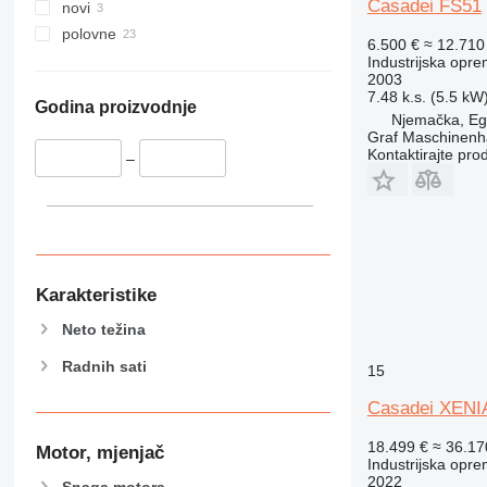
Casadei FS51
novi
polovne
6.500 €
≈ 12.71
Industrijska opre
2003
7.48 k.s. (5.5 kW
Godina proizvodnje
Njemačka, E
Graf Maschinen
Kontaktirajte pro
–
Karakteristike
Neto težina
Radnih sati
15
Casadei XENIA
18.499 €
≈ 36.1
Motor, mjenjač
Industrijska oprem
2022
Snaga motora