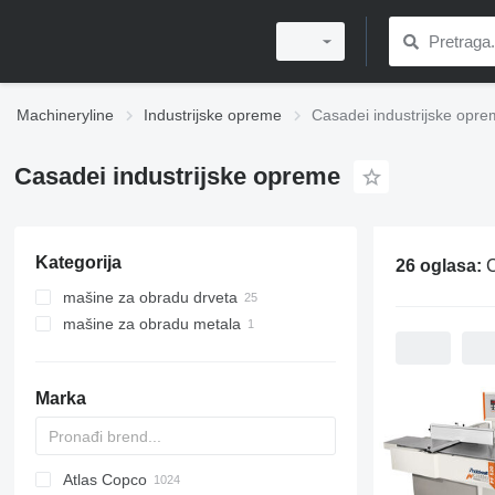
Machineryline
Industrijske opreme
Casadei industrijske opr
Casadei industrijske opreme
Kategorija
26 oglasa:
C
mašine za obradu drveta
mašine za obradu metala
površinske blanjalice
glodalice za drvo
obradni centri
mašine za brušenje drveta
Marka
mašine za formiranje ivica
široke trakaste brusilice
mašine za oblačenje i debljinu
pile za drvo
Atlas Copco
PDS
APD
AB
Ensis
VZ
AG3
mašine za zgušnjavanje
klizne stolne pile