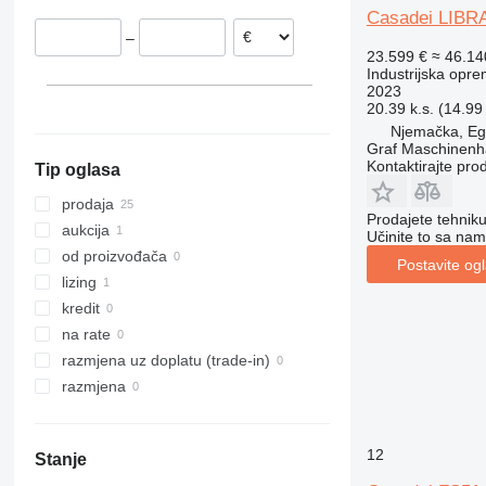
Casadei LIBRA
Belgija
–
Poljska
23.599 €
≈ 46.1
Italija
Industrijska oprem
2023
20.39 k.s. (14.99
Njemačka, E
Graf Maschinen
Kontaktirajte pro
Tip oglasa
prodaja
Prodajete tehnik
aukcija
Učinite to sa nam
od proizvođača
Postavite og
lizing
kredit
na rate
razmjena uz doplatu (trade-in)
razmjena
12
Stanje