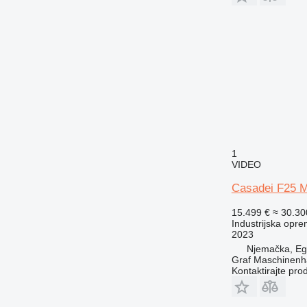
1
VIDEO
Casadei F25 
15.499 €
≈ 30.3
Industrijska opre
2023
Njemačka, E
Graf Maschinen
Kontaktirajte pro