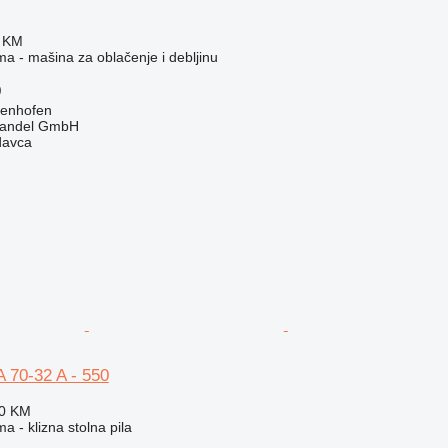
0 KM
ma - mašina za oblačenje i debljinu
)
genhofen
handel GmbH
davca
 70-32 A - 550
70 KM
a - klizna stolna pila