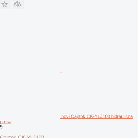
novi Captok CK-YLJ100 hidraulična
presa
9
Captok CK-YLJ100