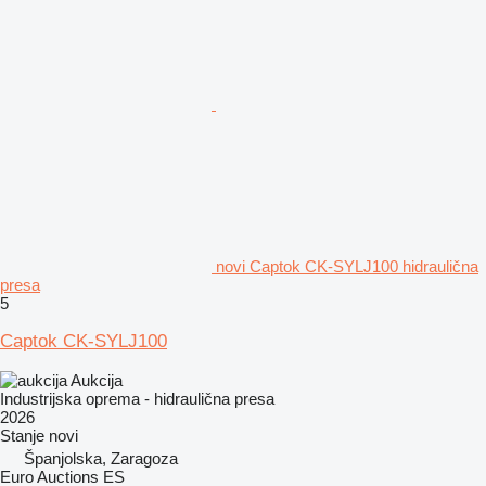
novi Captok CK-SYLJ100 hidraulična
presa
5
Captok CK-SYLJ100
Aukcija
Industrijska oprema - hidraulična presa
2026
Stanje
novi
Španjolska, Zaragoza
Euro Auctions ES