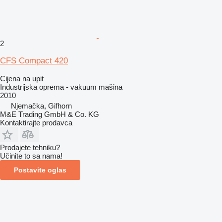
2
CFS Compact 420
Cijena na upit
Industrijska oprema - vakuum mašina
2010
Njemačka, Gifhorn
M&E Trading GmbH & Co. KG
Kontaktirajte prodavca
Prodajete tehniku?
Učinite to sa nama!
Postavite oglas