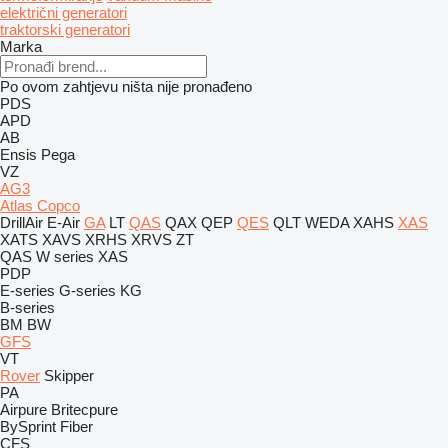
električni generatori
traktorski generatori
Marka
Po ovom zahtjevu ništa nije pronađeno
PDS
APD
AB
Ensis
Pega
VZ
AG3
Atlas Copco
DrillAir
E-Air
GA
LT
QAS
QAX
QEP
QES
QLT
WEDA
XAHS
XAS
XATS
XAVS
XRHS
XRVS
ZT
QAS
W series
XAS
PDP
E-series
G-series
KG
B-series
BM
BW
GFS
VT
Rover
Skipper
PA
Airpure
Britecpure
BySprint Fiber
CFS