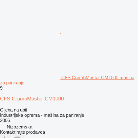
CFS CrumbMaster CM1000 mašina
za paniranje
9
CFS CrumbMaster CM1000
Cijena na upit
Industrijska oprema - mašina za paniranje
2006
Nizozemska
Kontaktirajte prodavca