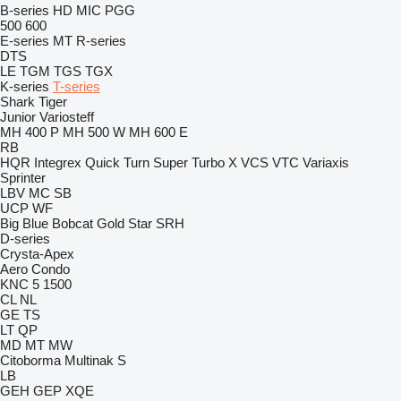
B-series
HD
MIC
PGG
500
600
E-series
MT
R-series
DTS
LE
TGM
TGS
TGX
K-series
T-series
Shark
Tiger
Junior
Variosteff
MH 400 P
MH 500 W
MH 600 E
RB
HQR
Integrex
Quick Turn
Super Turbo X
VCS
VTC
Variaxis
Sprinter
LBV
MC
SB
UCP
WF
Big Blue
Bobcat
Gold Star
SRH
D-series
Crysta-Apex
Aero
Condo
KNC 5 1500
CL
NL
GE
TS
LT
QP
MD
MT
MW
Citoborma
Multinak S
LB
GEH
GEP
XQE