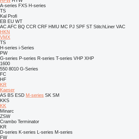
HFW
HYW
A-series
FXS
H-series
TS
Kal
Profi
EB
EU
WT
AC
AFC
BQ
CCR
CRF
HMU
MC
PJ
SPF
ST
StitchLiner
VAC
HKN
VMX
TS
H-series
i-Series
PW
G-series
P-series
R-series
T-series
VHP
XHP
1600
550
8010
G-Series
FC
HF
KR
Kaeser
AS
BS
ESD
M-series
SK
SM
KKS
KK
Minarc
ZSW
Crambo
Terminator
KR
D-series
K-series
L-series
M-series
FW