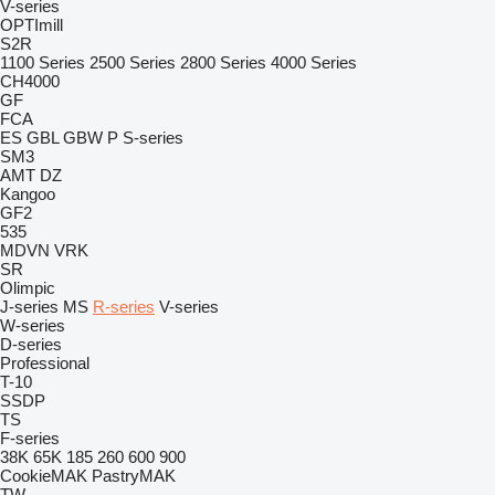
V-series
OPTImill
S2R
1100 Series
2500 Series
2800 Series
4000 Series
CH4000
GF
FCA
ES
GBL
GBW
P
S-series
SM3
AMT
DZ
Kangoo
GF2
535
MDVN
VRK
SR
Olimpic
J-series
MS
R-series
V-series
W-series
D-series
Professional
T-10
SSDP
TS
F-series
38K
65K
185
260
600
900
CookieMAK
PastryMAK
TW