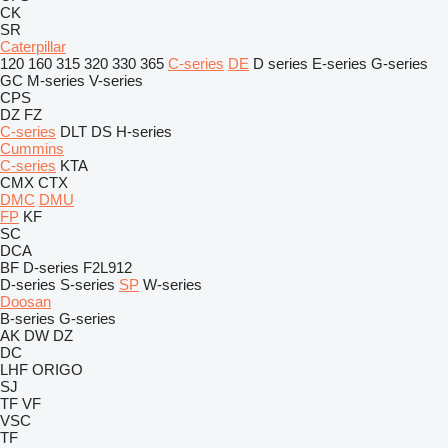
CK
SR
Caterpillar
120
160
315
320
330
365
C-series
DE
D series
E-series
G-series
GC
M-series
V-series
CPS
DZ
FZ
C-series
DLT
DS
H-series
Cummins
C-series
KTA
CMX
CTX
DMC
DMU
FP
KF
SC
DCA
BF
D-series
F2L912
D-series
S-series
SP
W-series
Doosan
B-series
G-series
AK
DW
DZ
DC
LHF
ORIGO
SJ
TF
VF
VSC
TF