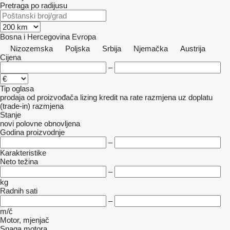
Pretraga po radijusu
Bosna i Hercegovina
Evropa
Nizozemska
Poljska
Srbija
Njemačka
Austrija
Cijena
–
Tip oglasa
prodaja
od proizvođača
lizing
kredit
na rate
razmjena uz doplatu
(trade-in)
razmjena
Stanje
novi
polovne
obnovljena
Godina proizvodnje
–
Karakteristike
Neto težina
–
kg
Radnih sati
–
m/č
Motor, mjenjač
Snaga motora