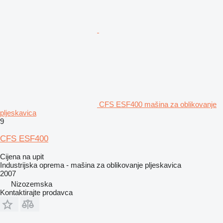
CFS ESF400 mašina za oblikovanje
pljeskavica
9
CFS ESF400
Cijena na upit
Industrijska oprema - mašina za oblikovanje pljeskavica
2007
Nizozemska
Kontaktirajte prodavca