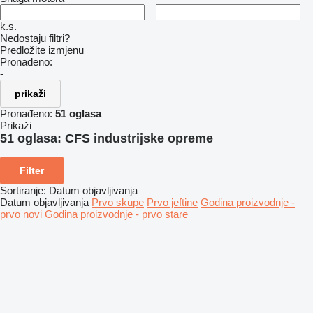
–
k.s.
Nedostaju filtri?
Predložite izmjenu
Pronađeno:
-
prikaži
Pronađeno:
51 oglasa
Prikaži
51 oglasa:
CFS industrijske opreme
Filter
Sortiranje
:
Datum objavljivanja
Datum objavljivanja
Prvo skupe
Prvo jeftine
Godina proizvodnje -
prvo novi
Godina proizvodnje - prvo stare