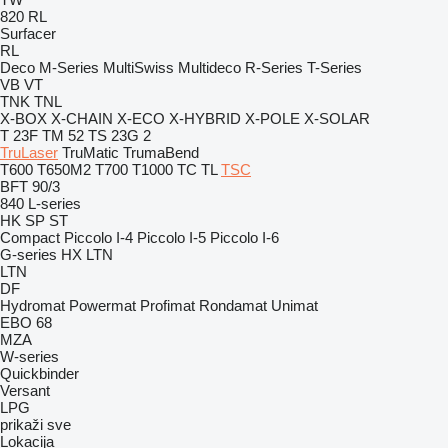
820
RL
Surfacer
RL
Deco
M-Series
MultiSwiss
Multideco
R-Series
T-Series
VB
VT
TNK
TNL
X-BOX
X-CHAIN
X-ECO
X-HYBRID
X-POLE
X-SOLAR
T 23F
TM 52
TS 23G 2
TruLaser
TruMatic
TrumaBend
T600
T650M2
T700
T1000
TC
TL
TSC
BFT 90/3
840
L-series
HK
SP
ST
Compact
Piccolo I-4
Piccolo I-5
Piccolo I-6
G-series
HX
LTN
LTN
DF
Hydromat
Powermat
Profimat
Rondamat
Unimat
EBO 68
MZA
W-series
Quickbinder
Versant
LPG
prikaži sve
Lokacija