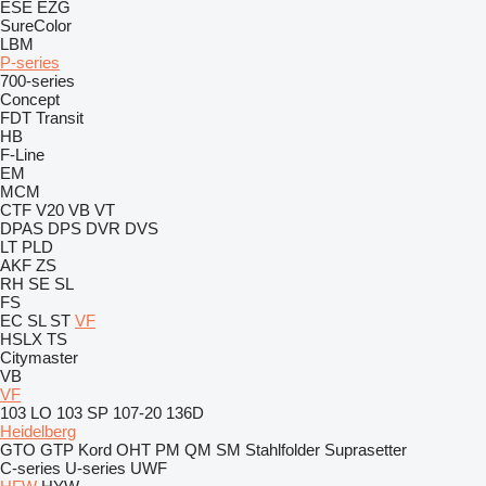
ESE
EZG
SureColor
LBM
P-series
700-series
Concept
FDT
Transit
HB
F-Line
EM
MCM
CTF
V20
VB
VT
DPAS
DPS
DVR
DVS
LT
PLD
AKF
ZS
RH
SE
SL
FS
EC
SL
ST
VF
HSLX
TS
Citymaster
VB
VF
103 LO
103 SP
107-20
136D
Heidelberg
GTO
GTP
Kord
OHT
PM
QM
SM
Stahlfolder
Suprasetter
C-series
U-series
UWF