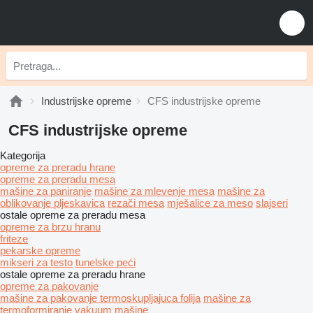
Industrijske opreme
CFS industrijske opreme
CFS industrijske opreme
Kategorija
opreme za preradu hrane
opreme za preradu mesa
mašine za paniranje
mašine za mlevenje mesa
mašine za
oblikovanje pljeskavica
rezači mesa
mješalice za meso
slajseri
ostale opreme za preradu mesa
opreme za brzu hranu
friteze
pekarske opreme
mikseri za testo
tunelske peći
ostale opreme za preradu hrane
opreme za pakovanje
mašine za pakovanje termoskupljajuca folija
mašine za
termoformiranje
vakuum mašine