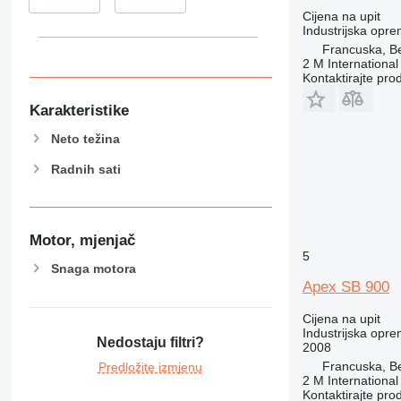
Cijena na upit
Industrijska oprem
Francuska, Be
2 M International
Kontaktirajte pro
Karakteristike
Neto težina
Radnih sati
Motor, mjenjač
5
Snaga motora
Apex SB 900
Cijena na upit
Industrijska oprem
Nedostaju filtri?
2008
Francuska, Be
Predložite izmjenu
2 M International
Kontaktirajte pro