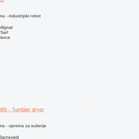
a - industrijski robot
llignat
 Sarl
davca
65 - Tumbler dryer
ema - oprema za sušenje
Barneveld