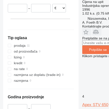
Cijena na upit
Slovačka
Industrijska opre
–
1996
1.02 k.s. (0.75 k
Nizozemska, 
A. Foeth B.V.
Kontaktirajte pro
Tip oglasa
Pretplatite se na
prodaja
Potpišite se
od proizvođača
Klikom pristajet
lizing
kredit
na rate
razmjena uz doplatu (trade-in)
razmjena
4
Godina proizvodnje
Apex STV 650
–