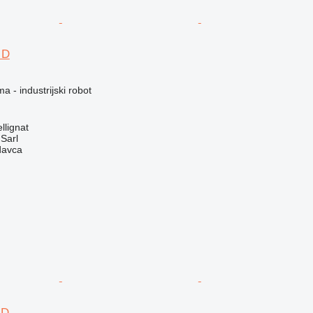
 D
a - industrijski robot
llignat
 Sarl
davca
 D