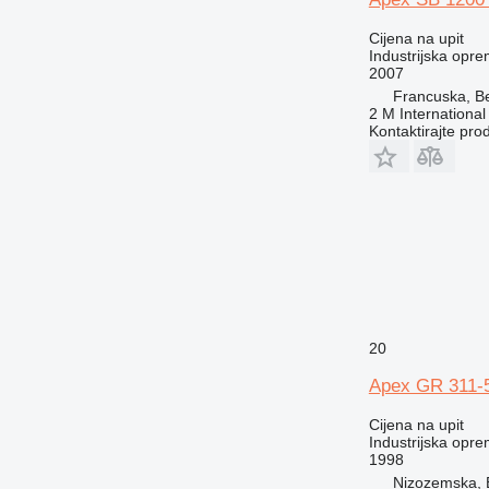
Cijena na upit
Industrijska oprem
2007
Francuska, Be
2 M International
Kontaktirajte pro
20
Apex GR 311-5
Cijena na upit
Industrijska opr
1998
Nizozemska, 