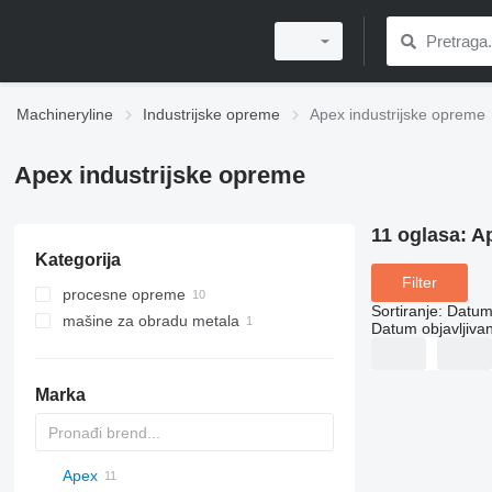
Machineryline
Industrijske opreme
Apex industrijske opreme
Apex industrijske opreme
11 oglasa:
Ap
Kategorija
Filter
procesne opreme
Sortiranje
:
Datum 
mašine za obradu metala
industrijski roboti
Datum objavljivan
granulatori
mašine za brušenje metala
opreme za sušenje
mašine za cilindrično brušenje
Marka
industrijski detektori metala
Apex
PDS
APD
AB
Ensis