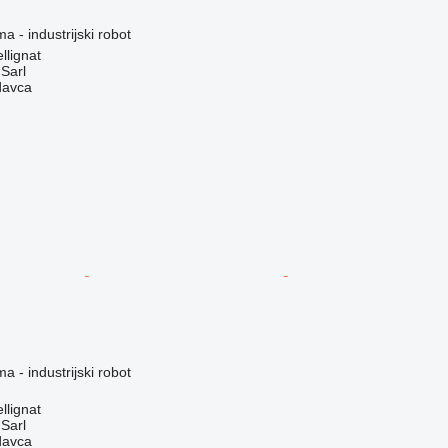
a - industrijski robot
llignat
 Sarl
davca
a - industrijski robot
llignat
 Sarl
davca