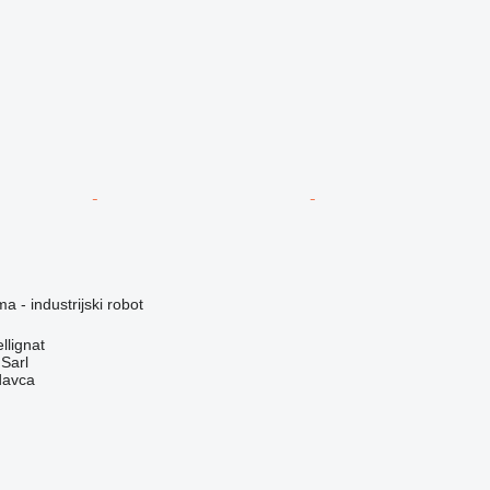
a - industrijski robot
llignat
 Sarl
davca