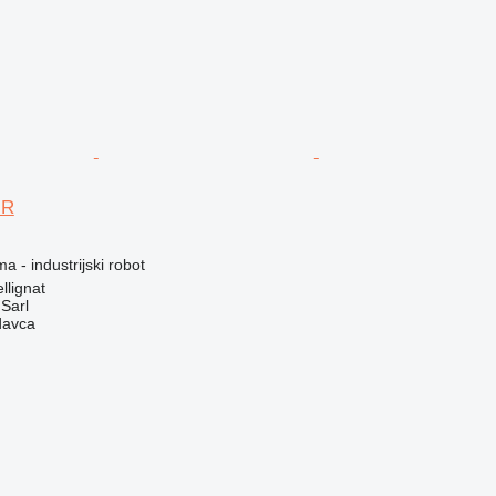
 R
a - industrijski robot
llignat
 Sarl
davca