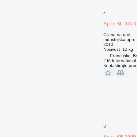
4
Apex SC 1300
Cijena na upit
Industrijska oprem
2010
Nosivost
12 kg
Francuska, Be
2 M International
Kontaktirajte pro
3
Apex SB 1200