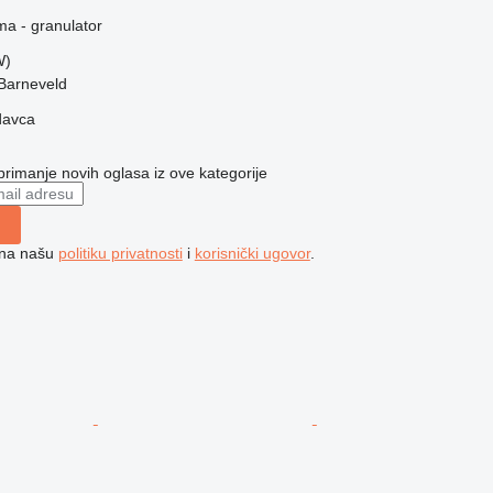
ma - granulator
W)
Barneveld
davca
 primanje novih oglasa iz ove kategorije
e na našu
politiku privatnosti
i
korisnički ugovor
.