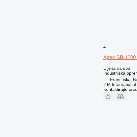
4
Apex SB 1200
Cijena na upit
Industrijska oprem
Francuska, Be
2 M International
Kontaktirajte pro