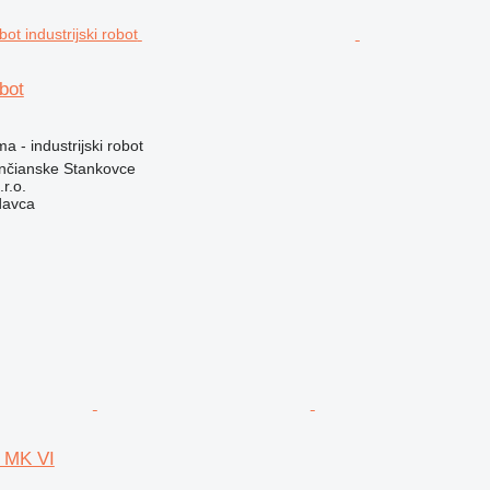
bot
a - industrijski robot
enčianske Stankovce
r.o.
davca
 MK VI