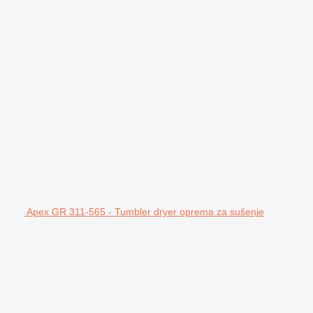
Apex GR 311-565 - Tumbler dryer oprema za sušenje