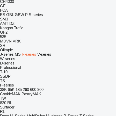
CH4000
GF
FCA
ES
GBL
GBW
P
S-series
SM3
AMT
DZ
Kangoo
Trafic
GF2
535
MDVN
VRK
SR
Olimpic
J-series
MS
R-series
V-series
W-series
D-series
Professional
T-10
SSDP
TS
F-series
38K
65K
185
260
600
900
CookieMAK
PastryMAK
TW
820
RL
Surfacer
RL
Deco
M-Series
MultiSwiss
Multideco
R-Series
T-Series