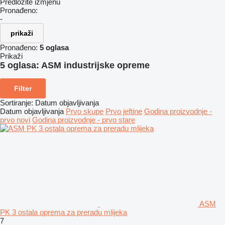
Predložite izmjenu
Pronađeno:
-
prikaži
Pronađeno:
5 oglasa
Prikaži
5 oglasa:
ASM industrijske opreme
Filter
Sortiranje
:
Datum objavljivanja
Datum objavljivanja
Prvo skupe
Prvo jeftine
Godina proizvodnje -
prvo novi
Godina proizvodnje - prvo stare
ASM
PK 3 ostala oprema za preradu mlijeka
7