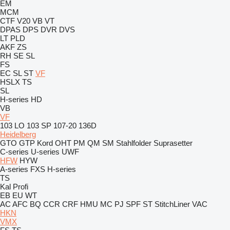
EM
MCM
CTF
V20
VB
VT
DPAS
DPS
DVR
DVS
LT
PLD
AKF
ZS
RH
SE
SL
FS
EC
SL
ST
VF
HSLX
TS
SL
H-series
HD
VB
VF
103 LO
103 SP
107-20
136D
Heidelberg
GTO
GTP
Kord
OHT
PM
QM
SM
Stahlfolder
Suprasetter
C-series
U-series
UWF
HFW
HYW
A-series
FXS
H-series
TS
Kal
Profi
EB
EU
WT
AC
AFC
BQ
CCR
CRF
HMU
MC
PJ
SPF
ST
StitchLiner
VAC
HKN
VMX