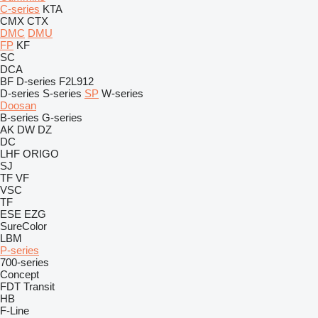
C-series
KTA
CMX
CTX
DMC
DMU
FP
KF
SC
DCA
BF
D-series
F2L912
D-series
S-series
SP
W-series
Doosan
B-series
G-series
AK
DW
DZ
DC
LHF
ORIGO
SJ
TF
VF
VSC
TF
ESE
EZG
SureColor
LBM
P-series
700-series
Concept
FDT
Transit
HB
F-Line