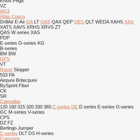
Ensis
Pega
VZ
AG3
Atlas Copco
DrillAir
E-Air
GA
LT
QAS
QAX
QEP
QES
QLT
WEDA
XAHS
XAS
XATS
XAVS
XRHS
XRVS
ZT
QAS
W series
XAS
PDP
E-series
G-series
KG
B-series
BM
BW
GFS
VT
Rover
Skipper
533
PA
Airpure
Britecpure
BySprint Fiber
CK
SR
Caterpillar
120
160
315
320
330
365
C-series
DE
D series
E-series
G-series
GC
M-series
V-series
CPS
DZ
FZ
Berlingo
Jumper
C-series
DLT
DS
H-series
Cummins