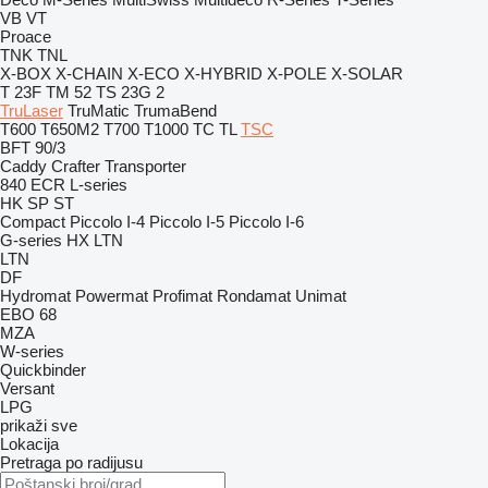
VB
VT
Proace
TNK
TNL
X-BOX
X-CHAIN
X-ECO
X-HYBRID
X-POLE
X-SOLAR
T 23F
TM 52
TS 23G 2
TruLaser
TruMatic
TrumaBend
T600
T650M2
T700
T1000
TC
TL
TSC
BFT 90/3
Caddy
Crafter
Transporter
840
ECR
L-series
HK
SP
ST
Compact
Piccolo I-4
Piccolo I-5
Piccolo I-6
G-series
HX
LTN
LTN
DF
Hydromat
Powermat
Profimat
Rondamat
Unimat
EBO 68
MZA
W-series
Quickbinder
Versant
LPG
prikaži sve
Lokacija
Pretraga po radijusu