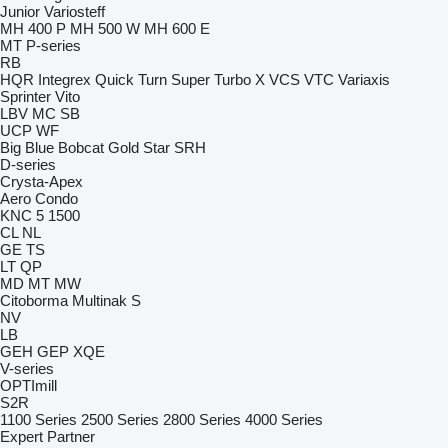
Junior
Variosteff
MH 400 P
MH 500 W
MH 600 E
MT
P-series
RB
HQR
Integrex
Quick Turn
Super Turbo X
VCS
VTC
Variaxis
Sprinter
Vito
LBV
MC
SB
UCP
WF
Big Blue
Bobcat
Gold Star
SRH
D-series
Crysta-Apex
Aero
Condo
KNC 5 1500
CL
NL
GE
TS
LT
QP
MD
MT
MW
Citoborma
Multinak S
NV
LB
GEH
GEP
XQE
V-series
OPTImill
S2R
1100 Series
2500 Series
2800 Series
4000 Series
Expert
Partner