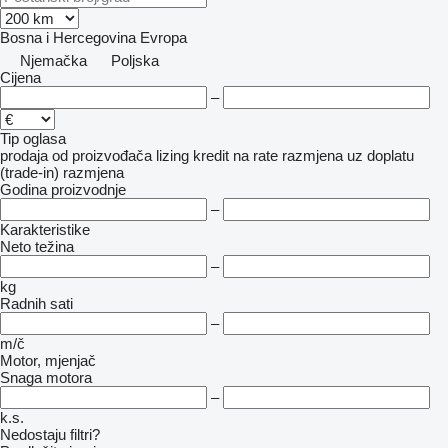
Bosna i Hercegovina
Evropa
Njemačka
Poljska
Cijena
–
Tip oglasa
prodaja
od proizvođača
lizing
kredit
na rate
razmjena uz doplatu
(trade-in)
razmjena
Godina proizvodnje
–
Karakteristike
Neto težina
–
kg
Radnih sati
–
m/č
Motor, mjenjač
Snaga motora
–
k.s.
Nedostaju filtri?