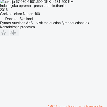
67.090 €
501.500 DKK
≈ 131.200 KM
Industrijska oprema - presa za briketiranje
2016
Gorivo
elektro
Napon
400
Danska, Sjælland
Fymas Auctions ApS – visit the auction fymasauctions.dk
Kontaktirajte prodavca
ABC 15 m poljoprivredni transporter