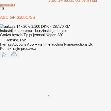
ABC GF 6500CX/S benzinski
generator
13
ABC GF 6500CX/S
147,20 €
1.100 DKK
≈ 287,70 KM
Industrijska oprema - benzinski generator
Gorivo
benzin
Tip
prijenosni
Napon
230
Danska, Fyn
Fymas Auctions ApS – visit the auction fymasauctions.dk
Kontaktirajte prodavca