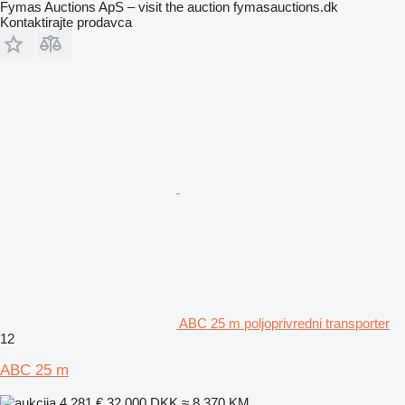
Fymas Auctions ApS – visit the auction fymasauctions.dk
Kontaktirajte prodavca
ABC 25 m poljoprivredni transporter
12
ABC 25 m
4.281 €
32.000 DKK
≈ 8.370 KM