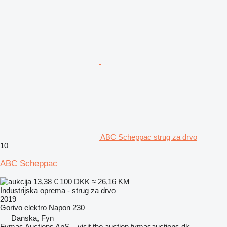
ABC Scheppac strug za drvo
10
ABC Scheppac
13,38 €
100 DKK
≈ 26,16 KM
Industrijska oprema - strug za drvo
2019
Gorivo
elektro
Napon
230
Danska, Fyn
Fymas Auctions ApS – visit the auction fymasauctions.dk