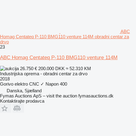
ABC
Homag Centateq P-110 BMG110 venture 114M obradni centar za
drvo
23
ABC Homag Centateq P-110 BMG110 venture 114M
26.750 €
200.000 DKK
≈ 52.310 KM
Industrijska oprema - obradni centar za drvo
2018
Gorivo
elektro
CNC
✓
Napon
400
Danska, Sjælland
Fymas Auctions ApS – visit the auction fymasauctions.dk
Kontaktirajte prodavca