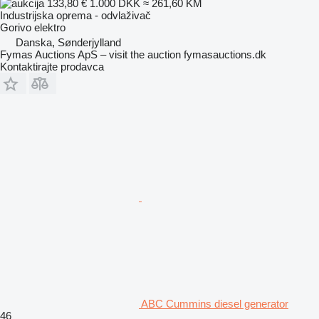
133,80 €
1.000 DKK
≈ 261,60 KM
Industrijska oprema - odvlaživač
Gorivo
elektro
Danska, Sønderjylland
Fymas Auctions ApS – visit the auction fymasauctions.dk
Kontaktirajte prodavca
ABC Cummins diesel generator
46