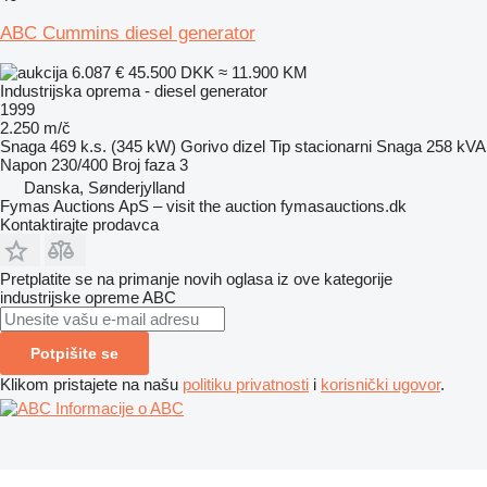
ABC Cummins diesel generator
6.087 €
45.500 DKK
≈ 11.900 KM
Industrijska oprema - diesel generator
1999
2.250 m/č
Snaga
469 k.s. (345 kW)
Gorivo
dizel
Tip
stacionarni
Snaga
258 kVA
Napon
230/400
Broj faza
3
Danska, Sønderjylland
Fymas Auctions ApS – visit the auction fymasauctions.dk
Kontaktirajte prodavca
Pretplatite se na primanje novih oglasa iz ove kategorije
industrijske opreme
ABC
Potpišite se
Klikom pristajete na našu
politiku privatnosti
i
korisnički ugovor
.
Informacije o ABC