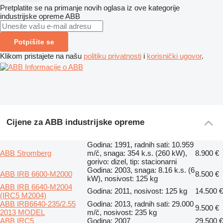
Pretplatite se na primanje novih oglasa iz ove kategorije
industrijske opreme
ABB
Potpišite se
Klikom pristajete na našu
politiku privatnosti
i
korisnički ugovor
.
Informacije o ABB
Cijene za ABB industrijske opreme
Godina: 1991, radnih sati: 10.959
ABB Stromberg
m/č, snaga: 354 k.s. (260 kW),
8.900 €
gorivo: dizel, tip: stacionarni
Godina: 2003, snaga: 8.16 k.s. (6
ABB IRB 6600-M2000
8.500 €
kW), nosivost: 125 kg
ABB IRB 6640-M2004
Godina: 2011, nosivost: 125 kg
14.500 €
(IRC5 M2004)
ABB IRB6640-235/2.55
Godina: 2013, radnih sati: 29.000
9.500 €
2013 MODEL
m/č, nosivost: 235 kg
ABB IRC5
Godina: 2007
29.500 €