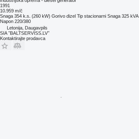
Industrijska oprema - diesel generator
1991
10.959 m/č
Snaga
354 k.s. (260 kW)
Gorivo
dizel
Tip
stacionarni
Snaga
325 kVA
Napon
220/380
Letonija, Daugavpils
SIA "BALTSERVISS.LV"
Kontaktirajte prodavca