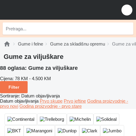
Gume i felne
Gume za skladišnu opremu
Gume za vil
Gume za viljuškare
88 oglasa:
Gume za viljuškare
Cijena:
78 KM - 4.500 KM
Filter
Sortiranje
:
Datum objavljivanja
Datum objavljivanja
Prvo skupe
Prvo jeftine
Godina proizvodnje -
prvo novi
Godina proizvodnje - prvo stare