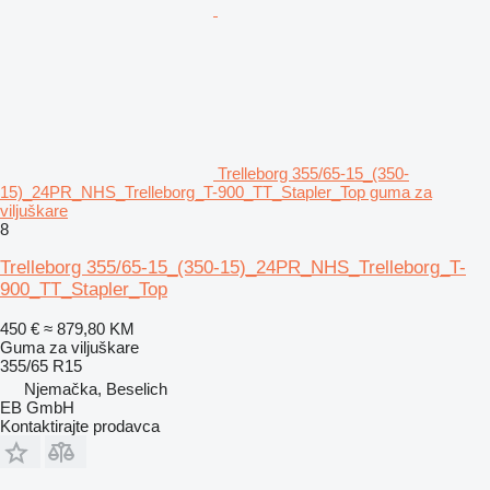
Trelleborg 355/65-15_(350-
15)_24PR_NHS_Trelleborg_T-900_TT_Stapler_Top guma za
viljuškare
8
Trelleborg 355/65-15_(350-15)_24PR_NHS_Trelleborg_T-
900_TT_Stapler_Top
450 €
≈ 879,80 KM
Guma za viljuškare
355/65 R15
Njemačka, Beselich
EB GmbH
Kontaktirajte prodavca