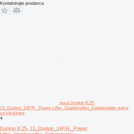
Kontaktirajte prodavca
nova Dunlop 8.25-
15_Dunlop_14P.R._Power Lifter_Staplerreifen_Gabelstapler guma
za viljuškare
4
Dunlop 8.25- 15_Dunlop_14P.R._Power