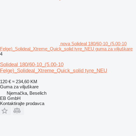
nova Solideal 180/60-10_(5.00-10
Felge)_Solideal_Xtreme_Quick_solid tyre_NEU guma za viljuškare
4
Solideal 180/60-10_(5.00-10
Felge)_Solideal_Xtreme_Quick_solid tyre_NEU
120 €
≈ 234,60 KM
Guma za viljuškare
Njemačka, Beselich
EB GmbH
Kontaktirajte prodavca