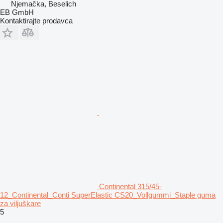
Njemačka, Beselich
EB GmbH
Kontaktirajte prodavca
Continental 315/45-
12_Continental_Conti SuperElastic CS20_Vollgummi_Staple guma
za viljuškare
5