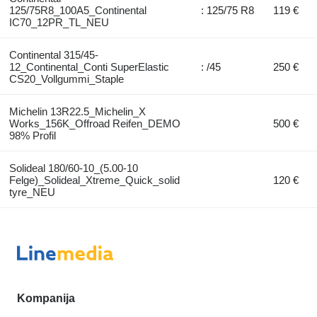
125/75R8_100A5_Continental
: 125/75 R8
119 €
IC70_12PR_TL_NEU
Continental 315/45-
12_Continental_Conti SuperElastic
: /45
250 €
CS20_Vollgummi_Staple
Michelin 13R22.5_Michelin_X
Works_156K_Offroad Reifen_DEMO
500 €
98% Profil
Solideal 180/60-10_(5.00-10
Felge)_Solideal_Xtreme_Quick_solid
120 €
tyre_NEU
Kompanija