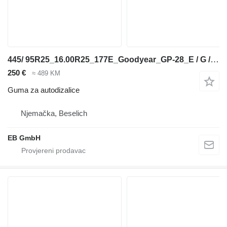
445/ 95R25_16.00R25_177E_Goodyear_GP-28_E / G / L3 TL_Kran
250 €
≈ 489 KM
Guma za autodizalice
Njemačka, Beselich
EB GmbH