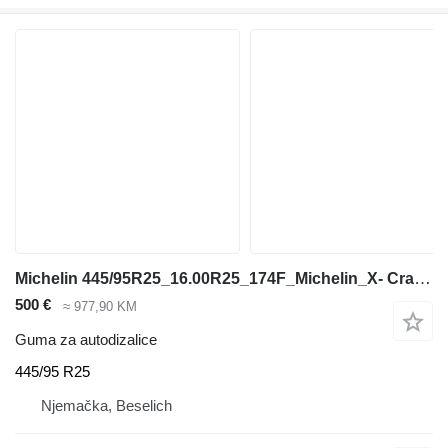
Michelin 445/95R25_16.00R25_174F_Michelin_X- Crane AT_TL_MPT_Kranreifen
500 €
≈ 977,90 KM
Guma za autodizalice
445/95 R25
Njemačka, Beselich