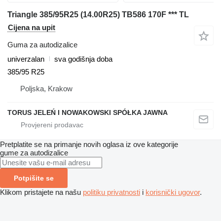
Triangle 385/95R25 (14.00R25) TB586 170F *** TL
Cijena na upit
Guma za autodizalice
univerzalan
sva godišnja doba
385/95 R25
Poljska, Krakow
TORUS JELEŃ I NOWAKOWSKI SPÓŁKA JAWNA
Pretplatite se na primanje novih oglasa iz ove kategorije
gume za autodizalice
Potpišite se
Klikom pristajete na našu
politiku privatnosti
i
korisnički ugovor
.