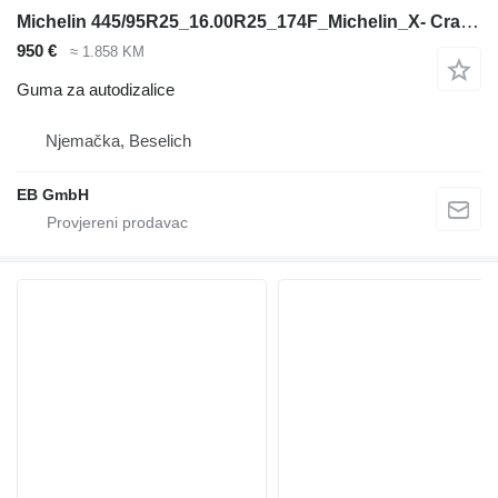
Michelin 445/95R25_16.00R25_174F_Michelin_X- Crane AT_TL_MPT_Kranreifen
950 €
≈ 1.858 KM
Guma za autodizalice
Njemačka, Beselich
EB GmbH