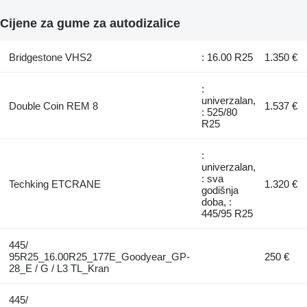
Cijene za gume za autodizalice
Bridgestone VHS2
: 16.00 R25
1.350 €
:
univerzalan,
Double Coin REM 8
1.537 €
: 525/80
R25
:
univerzalan,
: sva
Techking ETCRANE
1.320 €
godišnja
doba, :
445/95 R25
445/
95R25_16.00R25_177E_Goodyear_GP-
250 €
28_E / G / L3 TL_Kran
445/