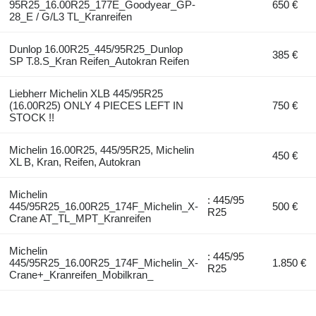
95R25_16.00R25_177E_Goodyear_GP-
650 €
28_E / G/L3 TL_Kranreifen
Dunlop 16.00R25_445/95R25_Dunlop
385 €
SP T.8.S_Kran Reifen_Autokran Reifen
Liebherr Michelin XLB 445/95R25
(16.00R25) ONLY 4 PIECES LEFT IN
750 €
STOCK !!
Michelin 16.00R25, 445/95R25, Michelin
450 €
XL B, Kran, Reifen, Autokran
Michelin
: 445/95
445/95R25_16.00R25_174F_Michelin_X-
500 €
R25
Crane AT_TL_MPT_Kranreifen
Michelin
: 445/95
445/95R25_16.00R25_174F_Michelin_X-
1.850 €
R25
Crane+_Kranreifen_Mobilkran_