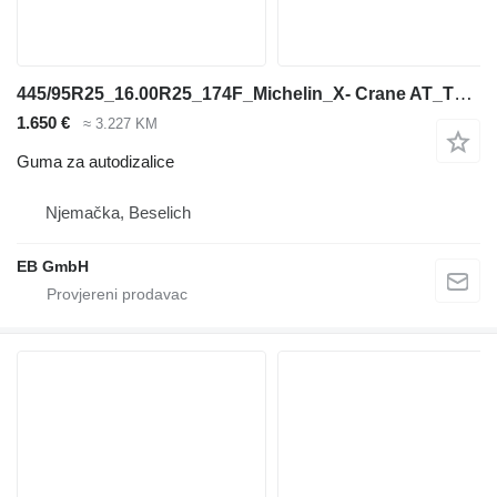
445/95R25_16.00R25_174F_Michelin_X- Crane AT_TL_MPT_Kranreifen
1.650 €
≈ 3.227 KM
Guma za autodizalice
Njemačka, Beselich
EB GmbH