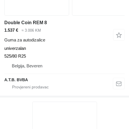
Double Coin REM 8
1.537 €
≈ 3.006 KM
Guma za autodizalice
univerzalan
525/80 R25
Belgija, Beveren
A.T.B. BVBA