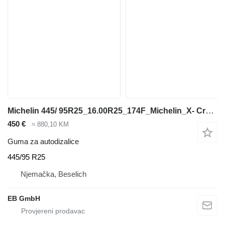
Michelin 445/ 95R25_16.00R25_174F_Michelin_X- Crane AT_TL_MPT_Kranreife
450 €
≈ 880,10 KM
Guma za autodizalice
445/95 R25
Njemačka, Beselich
EB GmbH