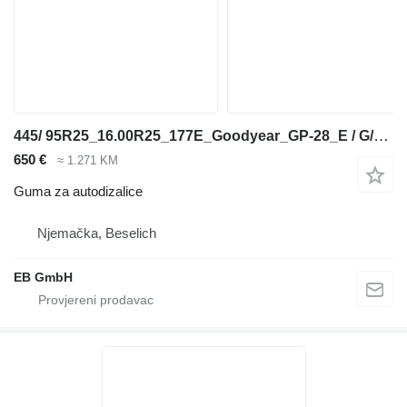
445/ 95R25_16.00R25_177E_Goodyear_GP-28_E / G/L3 TL_Kranreifen
650 €
≈ 1.271 KM
Guma za autodizalice
Njemačka, Beselich
EB GmbH