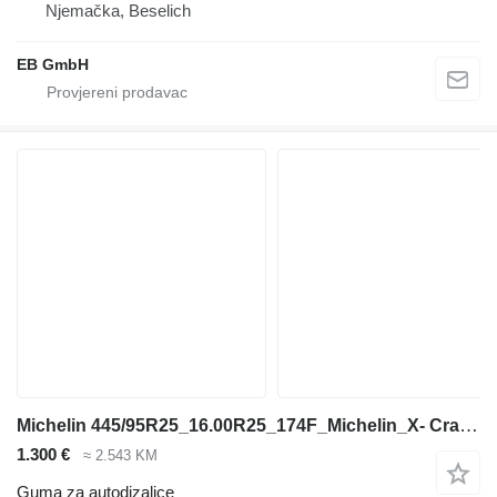
Njemačka, Beselich
EB GmbH
Michelin 445/95R25_16.00R25_174F_Michelin_X- Crane AT_TL_MPT_Kranreifen
1.300 €
≈ 2.543 KM
Guma za autodizalice