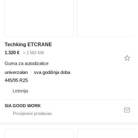
Techking ETCRANE
1.320 €
≈ 2.582 KM
Guma za autodizalice
univerzalan
sva godišnja doba
445/95 R25
Letonija
SIA GOOD WORK