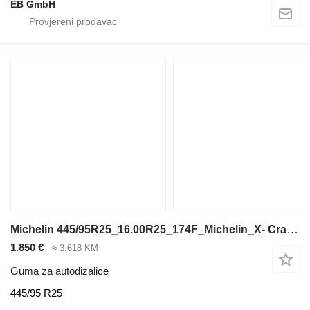
EB GmbH
Michelin 445/95R25_16.00R25_174F_Michelin_X- Crane+_Kranreifen_Mobilkran_
1.850 €
≈ 3.618 KM
Guma za autodizalice
445/95 R25