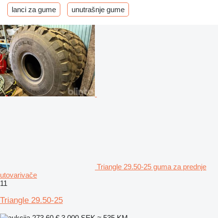
lanci za gume
unutrašnje gume
Triangle 29.50-25 guma za prednje
utovarivače
11
Triangle 29.50-25
273,60 €
3.000 SEK
≈ 535 KM