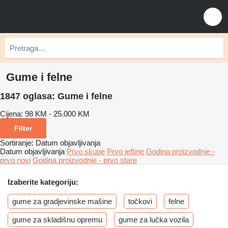
Gume i felne
1847 oglasa:
Gume i felne
Cijena:
98 KM - 25.000 KM
Filter
Sortiranje
:
Datum objavljivanja
Datum objavljivanja
Prvo skupe
Prvo jeftine
Godina proizvodnje -
prvo novi
Godina proizvodnje - prvo stare
Izaberite kategoriju:
gume za gradjevinske mašine
točkovi
felne
gume za skladišnu opremu
gume za lučka vozila