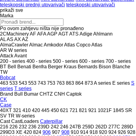
teleskopski prednji utovarivači
teleskopski utovarivači
prikaži sve
Marka
Po ovom zahtjevu ništa nije pronađeno
2CMachinery
AF
AFA
AGP
AGT
ATS
Adige
Ahlmann
AL
AS
AX
AZ
AlmaCrawler
Almac
Amkodor
Atlas Copco
Atlas
AR
W series
Attack
Avant
200 - series
400 - series
500 - series
600 - series
700 - series
BT
Bell
Benati
Benfra
Berger Kraus
Bernards
Bison
Blanche
TW
Bobcat
463
533
543
553
743
753
763
863
864
873
A series
E series
S
series
T series
Brand
Bull
Bumar
CHTZ
CNH
Captok
CK
Case
40XT
321
410
420
445
450
621
721
821
921
1021F
1845
SR
SV
TR
W-series
Cast
CastLoaders
Caterpillar
216
226
232
236
239D
242
246
247B
259D
262D
277C
289D
299D3 XE
420
824
906
907
908
910
914
918
920
924
926
928