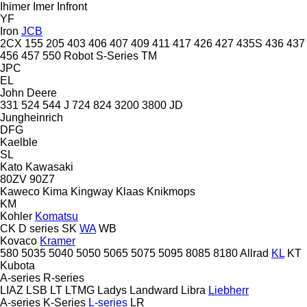
Ihimer
Imer
Infront
YF
Iron
JCB
2CX
155
205
403
406
407
409
411
417
426
427
435S
436
437
456
457
550
Robot
S-Series
TM
JPC
EL
John Deere
331
524
544 J
724
824
3200
3800
JD
Jungheinrich
DFG
Kaelble
SL
Kato
Kawasaki
80ZV
90Z7
Kaweco
Kima
Kingway
Klaas
Knikmops
KM
Kohler
Komatsu
CK
D series
SK
WA
WB
Kovaco
Kramer
580
5035
5040
5050
5065
5075
5095
8085
8180
Allrad
KL
KT
Kubota
A-series
R-series
LIAZ
LSB
LT
LTMG
Ladys
Landward
Libra
Liebherr
A-series
K-Series
L-series
LR