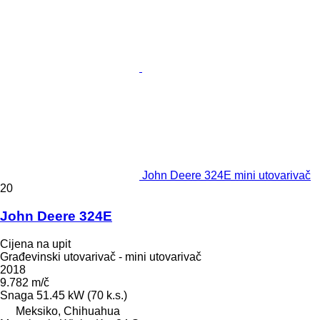
John Deere 324E mini utovarivač
20
John Deere 324E
Cijena na upit
Građevinski utovarivač - mini utovarivač
2018
9.782 m/č
Snaga
51.45 kW (70 k.s.)
Meksiko, Chihuahua