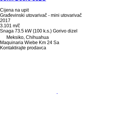
Cijena na upit
Građevinski utovarivač - mini utovarivač
2017
3.101 m/č
Snaga
73.5 kW (100 k.s.)
Gorivo
dizel
Meksiko, Chihuahua
Maquinaria Wiebe Km 24 Sa
Kontaktirajte prodavca