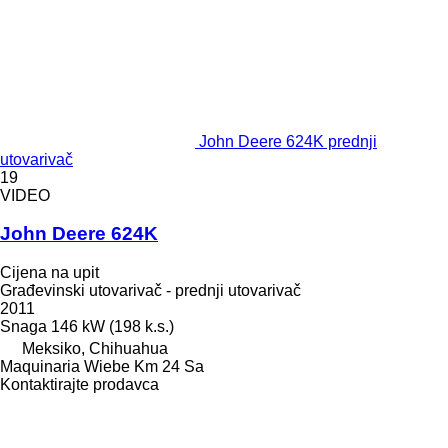
John Deere 624K prednji
utovarivač
19
VIDEO
John Deere 624K
Cijena na upit
Građevinski utovarivač - prednji utovarivač
2011
Snaga
146 kW (198 k.s.)
Meksiko, Chihuahua
Maquinaria Wiebe Km 24 Sa
Kontaktirajte prodavca