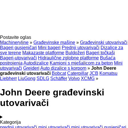
Postavite oglas
Machineryline
»
Građevinske mašine
»
Građevinski utovarivači
Bageri gusjeničari
Mini bageri
Prednji utovarivači
Dizalice za
sve terene
Makazaste platforme
Buldožeri
Bageri točkaši
Bageri-utovarivači
Hidraulične zglobne platforme
Bušaća
postrojenja
Autodizalice
Kamioni s mješalicom za beton
Mini
utovarivači
Grejderi
Auto dizalice s korpom
»
John Deere
građevinski utovarivači
Bobcat
Caterpillar
JCB
Komatsu
Liebherr
LiuGong
SDLG
Schäffer
Volvo
XCMG
»
John Deere građevinski
utovarivači
Kategorija
prednji utovarivači
mini utovarivači
mini utovarivači gusjeničari