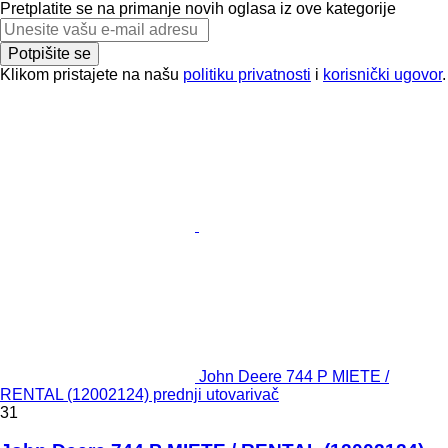
Pretplatite se na primanje novih oglasa iz ove kategorije
Potpišite se
Klikom pristajete na našu
politiku privatnosti
i
korisnički ugovor
.
John Deere 744 P MIETE /
RENTAL (12002124) prednji utovarivač
31