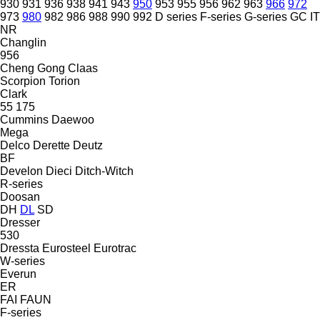
930
931
936
938
941
943
950
953
955
956
962
963
966
972
973
980
982
986
988
990
992
D series
F-series
G-series
GC
IT
NR
Changlin
956
Cheng Gong
Claas
Scorpion
Torion
Clark
55
175
Cummins
Daewoo
Mega
Delco
Derette
Deutz
BF
Develon
Dieci
Ditch-Witch
R-series
Doosan
DH
DL
SD
Dresser
530
Dressta
Eurosteel
Eurotrac
W-series
Everun
ER
FAI
FAUN
F-series