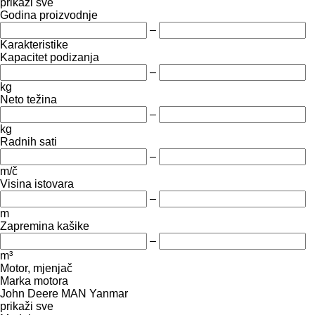
prikaži sve
Godina proizvodnje
–
Karakteristike
Kapacitet podizanja
–
kg
Neto težina
–
kg
Radnih sati
–
m/č
Visina istovara
–
m
Zapremina kašike
–
m³
Motor, mjenjač
Marka motora
John Deere
MAN
Yanmar
prikaži sve