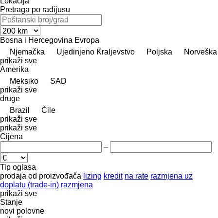
Lokacija
Pretraga po radijusu
Bosna i Hercegovina
Evropa
Njemačka
Ujedinjeno Kraljevstvo
Poljska
Norveška
prikaži sve
Amerika
Meksiko
SAD
prikaži sve
druge
Brazil
Čile
prikaži sve
prikaži sve
Cijena
–
Tip oglasa
prodaja
od proizvođača
lizing
kredit
na rate
razmjena uz
doplatu (trade-in)
razmjena
prikaži sve
Stanje
novi
polovne