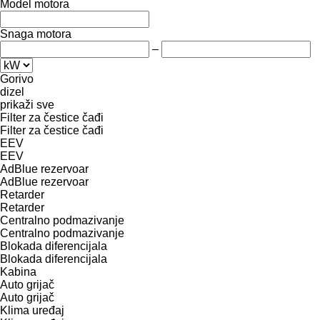
Model motora
Snaga motora
–
Gorivo
dizel
prikaži sve
Filter za čestice čađi
Filter za čestice čađi
EEV
EEV
AdBlue rezervoar
AdBlue rezervoar
Retarder
Retarder
Centralno podmazivanje
Centralno podmazivanje
Blokada diferencijala
Blokada diferencijala
Kabina
Auto grijač
Auto grijač
Klima uređaj