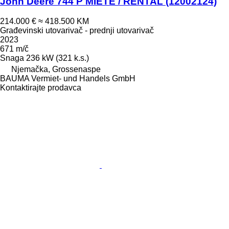
John Deere 744 P MIETE / RENTAL (12002124)
214.000 €
≈ 418.500 KM
Građevinski utovarivač - prednji utovarivač
2023
671 m/č
Snaga
236 kW (321 k.s.)
Njemačka, Grossenaspe
BAUMA Vermiet- und Handels GmbH
Kontaktirajte prodavca