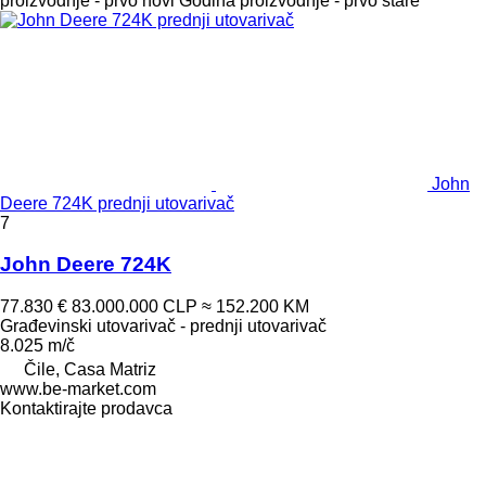
proizvodnje - prvo novi
Godina proizvodnje - prvo stare
John
Deere 724K prednji utovarivač
7
John Deere 724K
77.830 €
83.000.000 CLP
≈ 152.200 KM
Građevinski utovarivač - prednji utovarivač
8.025 m/č
Čile, Casa Matriz
www.be-market.com
Kontaktirajte prodavca