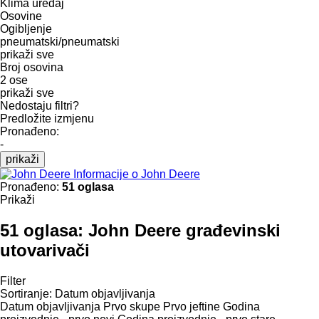
Klima uređaj
Osovine
Ogibljenje
pneumatski/pneumatski
prikaži sve
Broj osovina
2 ose
prikaži sve
Nedostaju filtri?
Predložite izmjenu
Pronađeno:
-
prikaži
Informacije o John Deere
Pronađeno:
51 oglasa
Prikaži
51 oglasa:
John Deere građevinski
utovarivači
Filter
Sortiranje
:
Datum objavljivanja
Datum objavljivanja
Prvo skupe
Prvo jeftine
Godina