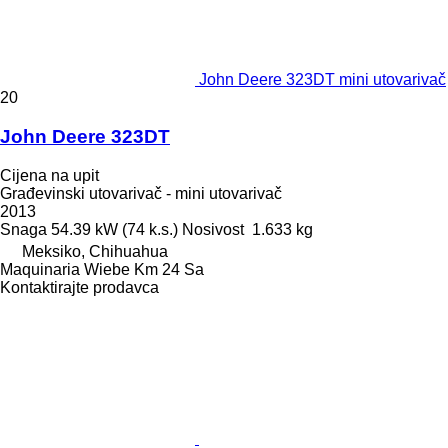
John Deere 323DT mini utovarivač
20
John Deere 323DT
Cijena na upit
Građevinski utovarivač - mini utovarivač
2013
Snaga
54.39 kW (74 k.s.)
Nosivost
1.633 kg
Meksiko, Chihuahua
Maquinaria Wiebe Km 24 Sa
Kontaktirajte prodavca