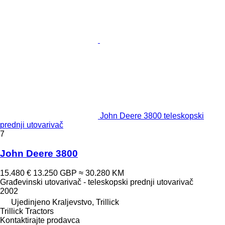
John Deere 3800 teleskopski
prednji utovarivač
7
John Deere 3800
15.480 €
13.250 GBP
≈ 30.280 KM
Građevinski utovarivač - teleskopski prednji utovarivač
2002
Ujedinjeno Kraljevstvo, Trillick
Trillick Tractors
Kontaktirajte prodavca