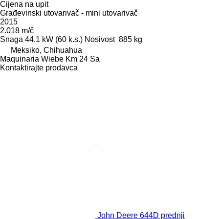
Cijena na upit
Građevinski utovarivač - mini utovarivač
2015
2.018 m/č
Snaga
44.1 kW (60 k.s.)
Nosivost
885 kg
Meksiko, Chihuahua
Maquinaria Wiebe Km 24 Sa
Kontaktirajte prodavca
John Deere 644D prednji