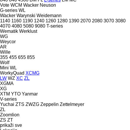
Vote
WCM
Wacker Neuson
G-series
WL
Wacker
Warynski
Weidemann
1140
1160
1190
1240
1260
1280
1390
2070
2080
3070
3080
4070
4080
5080
9080
T-series
Wematik
Werklust
WG
Weycor
AR
Wille
355
455
655
855
Wolf
Mini
WL
WorkyQuad
XCMG
LW
WZ
XC
ZL
XGMA
XG
XTM
YTO
Yanmar
V-series
Yuchai
ZTS
ZWZG
Zeppelin
Zettelmeyer
ZL
Zoomlion
ZS
ZT
prikaži sve