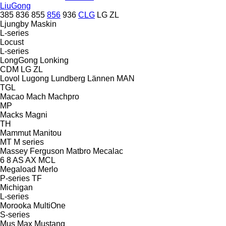
LiuGong
385
836
855
856
936
CLG
LG
ZL
Ljungby Maskin
L-series
Locust
L-series
LongGong
Lonking
CDM
LG
ZL
Lovol
Lugong
Lundberg
Lännen
MAN
TGL
Macao
Mach
Machpro
MP
Macks
Magni
TH
Mammut
Manitou
MT
M series
Massey Ferguson
Matbro
Mecalac
6
8
AS
AX
MCL
Megaload
Merlo
P-series
TF
Michigan
L-series
Morooka
MultiOne
S-series
Mus Max
Mustang