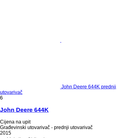
John Deere 644K prednji
utovarivač
6
John Deere 644K
Cijena na upit
Građevinski utovarivač - prednji utovarivač
2015