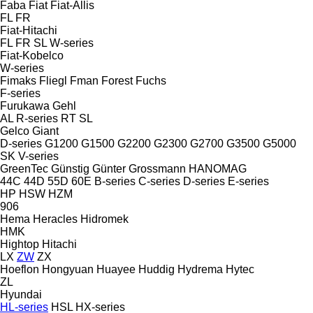
Faba
Fiat
Fiat-Allis
FL
FR
Fiat-Hitachi
FL
FR
SL
W-series
Fiat-Kobelco
W-series
Fimaks
Fliegl
Fman
Forest
Fuchs
F-series
Furukawa
Gehl
AL
R-series
RT
SL
Gelco
Giant
D-series
G1200
G1500
G2200
G2300
G2700
G3500
G5000
SK
V-series
GreenTec
Günstig
Günter Grossmann
HANOMAG
44C
44D
55D
60E
B-series
C-series
D-series
E-series
HP
HSW
HZM
906
Hema
Heracles
Hidromek
HMK
Hightop
Hitachi
LX
ZW
ZX
Hoeflon
Hongyuan
Huayee
Huddig
Hydrema
Hytec
ZL
Hyundai
HL-series
HSL
HX-series