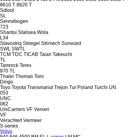
8610 T
8620 T
Sdlool
SL
Sennebogen
723
Shantui
Stalowa Wola
L34
Stavostroj
Striegel
Strimech
Sunward
SWL
SWTL
TCM
TDC
TICAB
Taian
Takeuchi
TL
Tamrock
Terex
970
TL
Thaler
Thomas
Toro
Dingo
Toyo
Toyota
Transmanut
Trejon
Tur Poland
Turchi
UN
053
UNC
062
UniCarriers
VF Venieri
VF
Verachtert
Vermeer
S-series
Volvo
840
846
4500
BM
FL
L-series
LM
MC