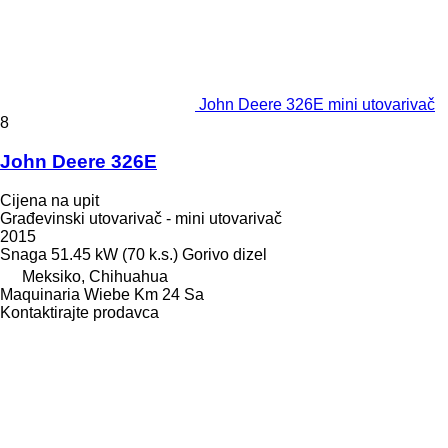
John Deere 326E mini utovarivač
8
John Deere 326E
Cijena na upit
Građevinski utovarivač - mini utovarivač
2015
Snaga
51.45 kW (70 k.s.)
Gorivo
dizel
Meksiko, Chihuahua
Maquinaria Wiebe Km 24 Sa
Kontaktirajte prodavca