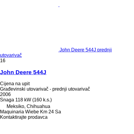
John Deere 544J prednji
utovarivač
16
John Deere 544J
Cijena na upit
Građevinski utovarivač - prednji utovarivač
2006
Snaga
118 kW (160 k.s.)
Meksiko, Chihuahua
Maquinaria Wiebe Km 24 Sa
Kontaktirajte prodavca