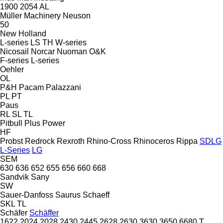
1900
2054
AL
Müller Machinery
Neuson
50
New Holland
L-series
LS
TH
W-series
Nicosail
Norcar
Nuoman
O&K
F-series
L-series
Oehler
OL
P&H
Pacam
Palazzani
PL
PT
Paus
RL
SL
TL
Pitbull
Plus Power
HF
Probst
Redrock
Rexroth
Rhino-Cross
Rhinoceros
Rippa
SDLG
L-Series
LG
SEM
630
636
652
655
656
660
668
Sandvik
Sany
SW
Sauer-Danfoss
Saurus
Schaeff
SKL
TL
Schäfer
Schäffer
1622
2024
2028
2430
2445
2628
2630
3630
3650
6680 T