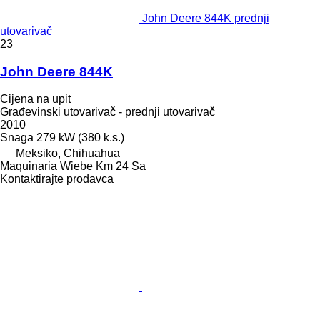
John Deere 844K prednji
utovarivač
23
John Deere 844K
Cijena na upit
Građevinski utovarivač - prednji utovarivač
2010
Snaga
279 kW (380 k.s.)
Meksiko, Chihuahua
Maquinaria Wiebe Km 24 Sa
Kontaktirajte prodavca