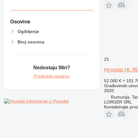
Osovine
Ogibljenje
Broj osovina
21
Nedostaju filtri?
Hyundai HL 9
Predložite izmjenu
52.000 €
≈ 101.
Građevinski utova
2020
Rumunija, Ta
Informacije o Hyundai
LORGER SRL
Kontaktirajte pro