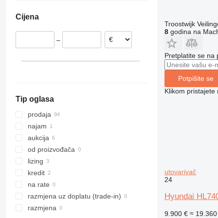
Litvanija
Kolumbija
906
457
4080
Cijena
Poljska
Čile
907
535
5080
Troostwijk Veiling
Italija
Ukrajina
8
godina na Mach
908
550
9080
–
Danska
910
Robot
T-series
Francuska
914
S-Series
Pretplatite se na
Rumunija
918
TM
prikaži sve
920
Potpišite se
924
Klikom pristajet
Tip oglasa
926
928
prodaja
930
najam
931
aukcija
936
od proizvođača
938
lizing
utovarivač
941
kredit
24
943
na rate
950
Hyundai HL740
razmjena uz doplatu (trade-in)
953
razmjena
9.900 €
≈ 19.36