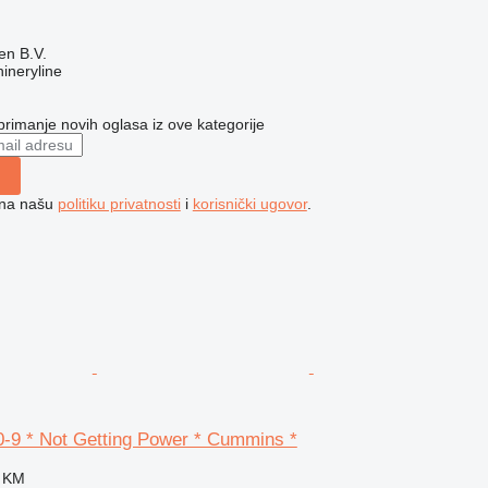
en B.V.
ineryline
 primanje novih oglasa iz ove kategorije
e na našu
politiku privatnosti
i
korisnički ugovor
.
-9 * Not Getting Power * Cummins *
0 KM