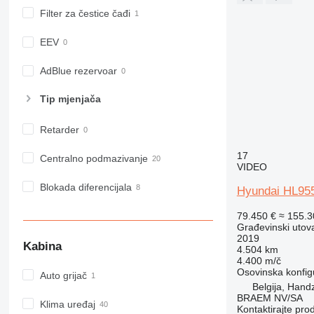
Filter za čestice čađi
EEV
AdBlue rezervoar
Tip mјenjača
Retarder
17
Centralno podmazivanje
VIDEO
Blokada diferencijala
Hyundai HL95
79.450 €
≈ 155.
Građevinski utova
2019
Kabina
4.504 km
4.400 m/č
Osovinska konfig
Auto grijač
Belgija, Han
BRAEM NV/SA
Klima uređaj
Kontaktirajte pro