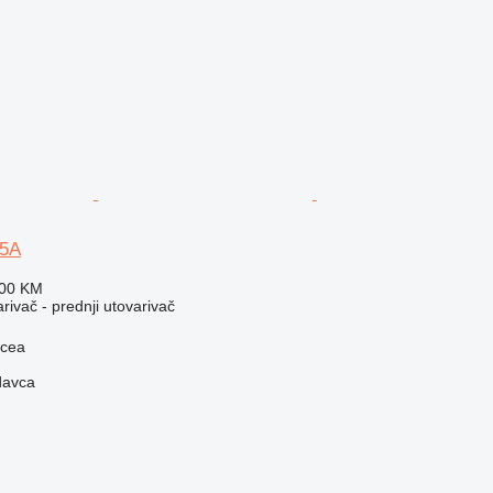
55A
700 KM
rivač - prednji utovarivač
rcea
davca