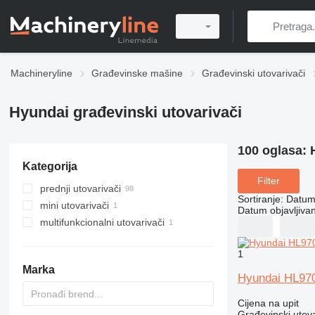
Machineryline
Građevinske mašine
Građevinski utovarivači
Hyundai građevinski utovarivači
100 oglasa:
Kategorija
Filter
prednji utovarivači
Sortiranje
:
Datum 
mini utovarivači
Datum objavljivan
multifunkcionalni utovarivači
1
Marka
Hyundai HL97
Cijena na upit
Građevinski utova