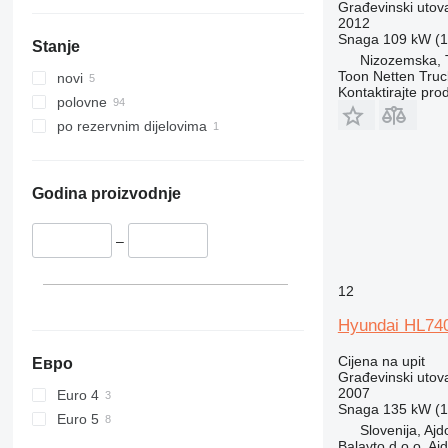
955
Građevinski utova
2012
956
Snaga
109 kW (1
Stanje
962
Nizozemska, 
963
Toon Netten Truc
novi
Kontaktirajte pro
966
polovne
972
po rezervnim dijelovima
973
980
982
Godina proizvodnje
986
988
–
990
992
12
D series
Hyundai HL74
F-series
Cijena na upit
G-series
Евро
Građevinski utova
GC
2007
Euro 4
Snaga
135 kW (1
IT
Euro 5
Slovenija, Ajd
NR
Balavto d.o.o. Aj