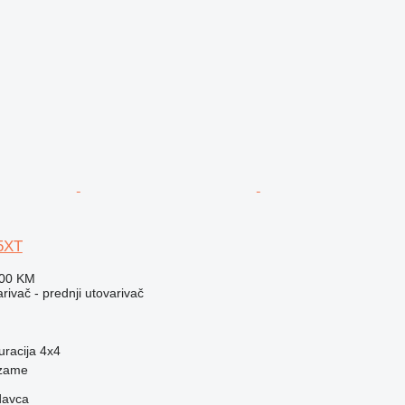
5XT
300 KM
rivač - prednji utovarivač
uracija
4x4
dzame
davca