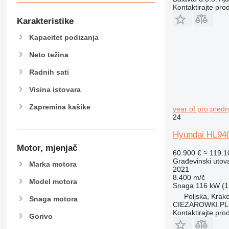
Kontaktirajte pro
Karakteristike
Kapacitet podizanja
Neto težina
Radnih sati
Visina istovara
Zapremina kašike
year of pro predn
24
Hyundai HL940A
Motor, mjenjač
60.900 €
≈ 119.
Građevinski utova
Marka motora
2021
8.400 m/č
Model motora
Snaga
116 kW (1
Poljska, Krak
Snaga motora
CIEZAROWKI.PL
Kontaktirajte pro
Gorivo