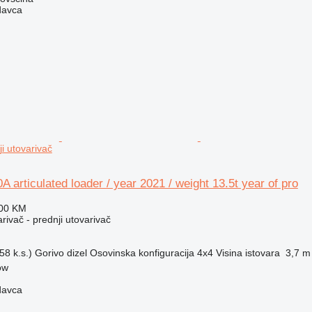
davca
ji utovarivač
 articulated loader / year 2021 / weight 13.5t year of pro
100 KM
rivač - prednji utovarivač
58 k.s.)
Gorivo
dizel
Osovinska konfiguracija
4x4
Visina istovara
3,7 m
ow
davca