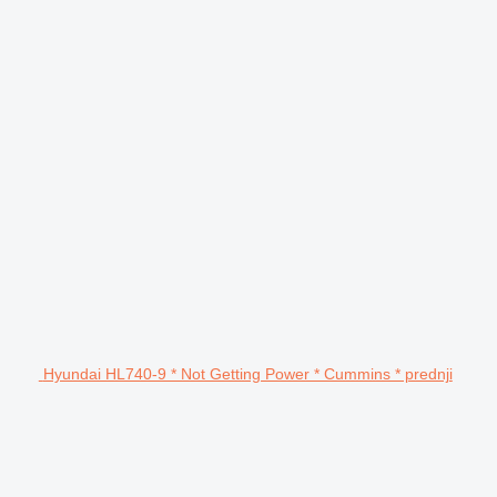
Hyundai HL740-9 * Not Getting Power * Cummins * prednji