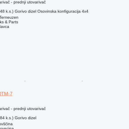
rivač - prednji utovarivač
48 k.s.)
Gorivo
dizel
Osovinska konfiguracija
4x4
Terneuzen
ks & Parts
davca
0TM-7
rivač - prednji utovarivač
84 k.s.)
Gorivo
dizel
ovščina
dovscina