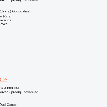
15 k.s.)
Gorivo
dizel
ovščina
dovscina
davca
0-9A
€
≈ 4.888 KM
rivač - prednji utovarivač
Oud Gastel