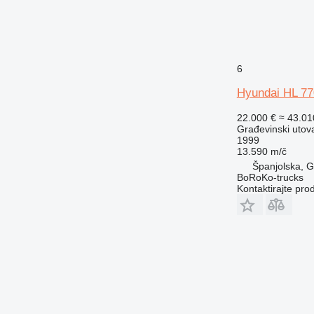
6
Hyundai HL 77
22.000 €
≈ 43.0
Građevinski utova
1999
13.590 m/č
Španjolska, G
BoRoKo-trucks
Kontaktirajte pro