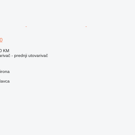
0
10 KM
rivač - prednji utovarivač
irona
davca