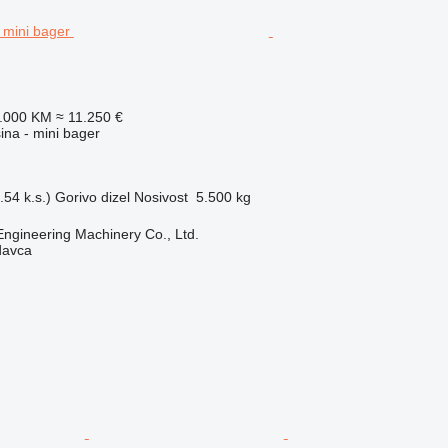
2.000 KM
≈ 11.250 €
na - mini bager
54 k.s.)
Gorivo
dizel
Nosivost
5.500 kg
Engineering Machinery Co., Ltd.
davca