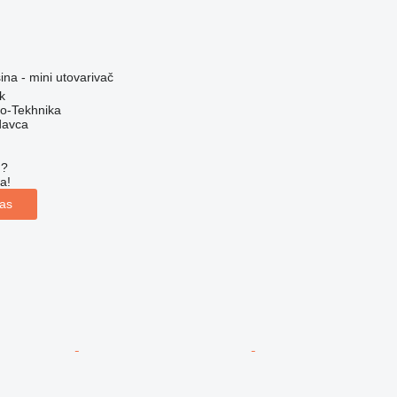
na - mini utovarivač
k
o-Tekhnika
davca
u?
a!
las