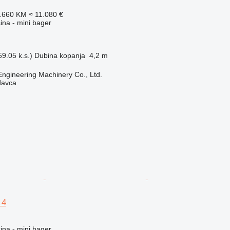
1.660 KM
≈ 11.080 €
na - mini bager
9.05 k.s.)
Dubina kopanja
4,2 m
Engineering Machinery Co., Ltd.
davca
 4
na - mini bager