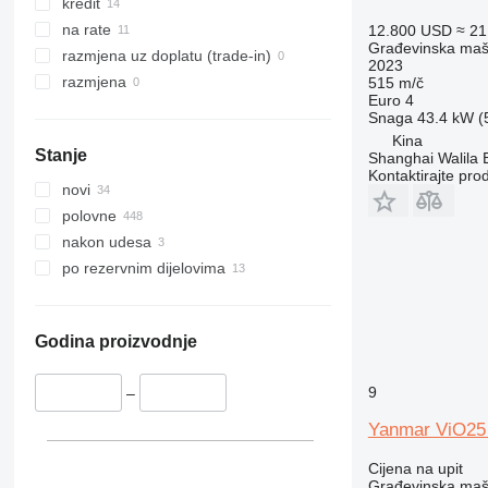
325
JZ
kredit
326
NXT
na rate
12.800 USD
≈ 2
Građevinska maši
329
S-Series
razmjena uz doplatu (trade-in)
2023
330
TM
razmjena
515 m/č
Euro 4
336
VMT
Snaga
43.4 kW (5
340
Vibromax
Kina
Stanje
Shanghai Walila 
345
Kontaktirajte pro
349
novi
350
polovne
365
nakon udesa
374
po rezervnim dijelovima
390
395
416
Godina proizvodnje
420
9
424
–
426
Yanmar ViO25
428
Cijena na upit
430
Građevinska maši