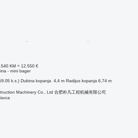
4.540 KM
≈ 12.550 €
na - mini bager
9.05 k.s.)
Dubina kopanja
4,4 m
Radijus kopanja
6,74 m
onstruction Machinery Co., Ltd 合肥朴凡工程机械有限公司
davca