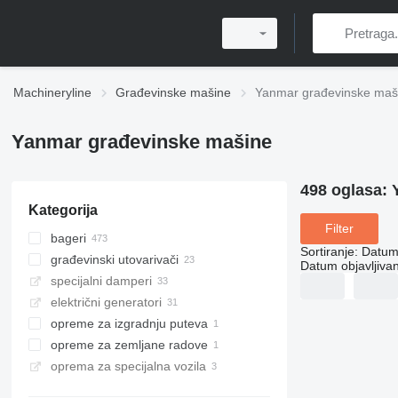
Machineryline
Građevinske mašine
Yanmar građevinske maš
Yanmar građevinske mašine
498 oglasa:
Kategorija
Filter
bageri
Sortiranje
:
Datum 
građevinski utovarivači
mini bageri
Datum objavljivan
specijalni damperi
midi bageri
prednji utovarivači
električni generatori
bageri gusjeničari
mini utovarivači
damperi gusjeničari
opreme za izgradnju puteva
bageri točkaši
teleskopski prednji utovarivači
mini damperi
opreme za zemljane radove
multifunkcionalni utovarivači
asfaltni finišeri
oprema za specijalna vozila
buldožeri
asfaltni finišeri gusjeničari