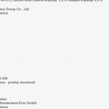
ry Group Co., Ltd.
davca
10 KM
na - prednji utovarivač
rken
 Münsterland-Ems GmbH
davca