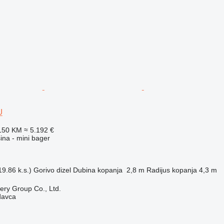
U
150 KM
≈ 5.192 €
na - mini bager
9.86 k.s.)
Gorivo
dizel
Dubina kopanja
2,8 m
Radijus kopanja
4,3 m
ry Group Co., Ltd.
davca