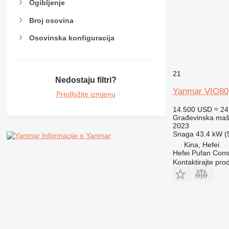
Ogibljenje
Broj osovina
Osovinska konfiguracija
21
Nedostaju filtri?
Yanmar VIO80
Predložite izmjenu
14.500 USD
≈ 2
Građevinska maši
2023
Snaga
43.4 kW (5
Informacije o Yanmar
Kina, Hefei
Hefei Pufan C
Kontaktirajte pro