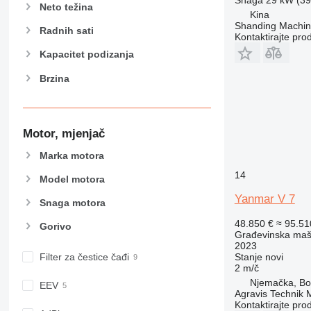
Neto težina
962
Kina
Shanding Machine
963
Radnih sati
Kontaktirajte pro
966
Kapacitet podizanja
972
Brzina
973
980
982
988
Motor, mjenjač
990
Marka motora
992
14
AP
Model motora
C-series
Yanmar V 7
Snaga motora
CB
48.850 €
≈ 95.5
Gorivo
CS
Građevinska maši
D series
2023
Stanje
novi
Filter za čestice čađi
E-series
2 m/č
F-series
Njemačka, Bo
EEV
Agravis Technik
GC
Kontaktirajte pro