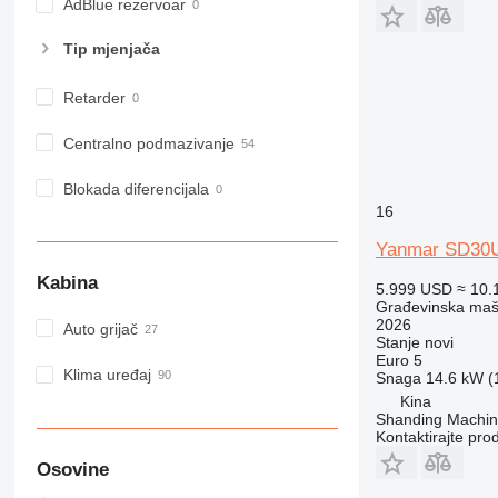
IT
AdBlue rezervoar
M-series
Tip mјenjača
MH
NR
Retarder
PM
RM
Centralno podmazivanje
Blokada diferencijala
16
Yanmar SD30
Kabina
5.999 USD
≈ 10.
Građevinska maši
2026
Auto grijač
Stanje
novi
Euro 5
Klima uređaj
Snaga
14.6 kW (1
Kina
Shanding Machine
Kontaktirajte pro
Osovine