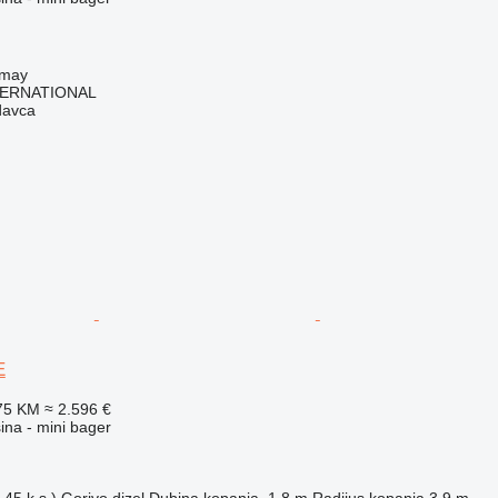
imay
TERNATIONAL
davca
E
75 KM
≈ 2.596 €
na - mini bager
45 k.s.)
Gorivo
dizel
Dubina kopanja
1,8 m
Radijus kopanja
3,9 m