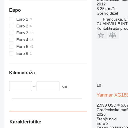
432
2012
3.254 m/č
434
Евро
Gorivo
dizel
444
Euro 1
Francuska, L
589
GUAINVILLE IN
Euro 2
Kontaktirajte pro
826
Euro 3
906
Euro 4
907
Euro 5
908
Euro 6
910
914
918
Kilometraža
924
926
18
–
km
928
Yanmar XG18
930
2.999 USD
≈ 5.0
938
Građevinska maši
950
2026
Stanje
novi
953
Karakteristike
Euro 2
955
Snaga
29 kW (39.