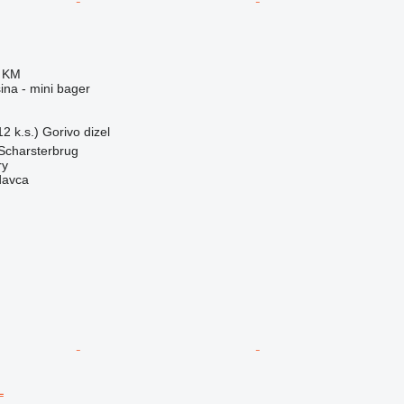
0 KM
na - mini bager
2 k.s.)
Gorivo
dizel
Scharsterbrug
ry
davca
L