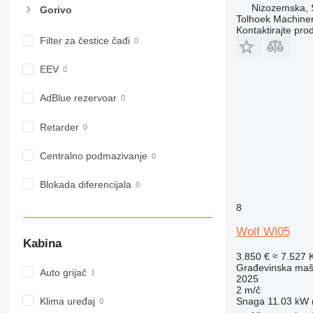
Nizozemska, 
Gorivo
973
Tolhoek Machine
980
Kontaktirajte pro
Filter za čestice čađi
982
988
EEV
990
992
AdBlue rezervoar
AP
Retarder
C-series
CB
Centralno podmazivanje
CS
D series
Blokada diferencijala
E-series
8
F-series
GC
Wolf Wl05
Kabina
IT
3.850 €
≈ 7.527
M-series
Građevinska maši
Auto grijač
2025
MH
2 m/č
NR
Snaga
11.03 kW (
Klima uređaj