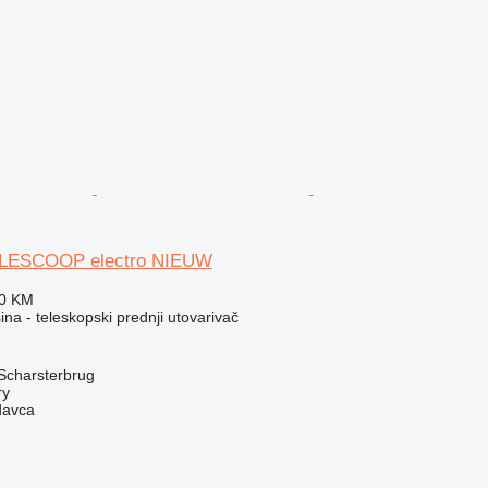
ELESCOOP electro NIEUW
30 KM
a - teleskopski prednji utovarivač
Scharsterbrug
ry
davca