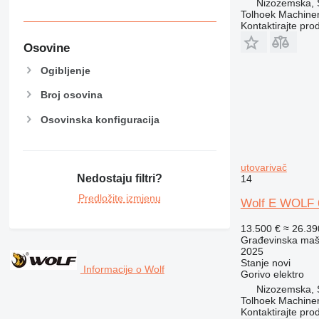
PM
Nizozemska, 
Tolhoek Machine
RM
Kontaktirajte pro
Osovine
Ogibljenje
Broj osovina
Osovinska konfiguracija
utovarivač
Nedostaju filtri?
14
Predložite izmjenu
Wolf E WOLF 6
13.500 €
≈ 26.3
Građevinska mašin
2025
Stanje
novi
Informacije o Wolf
Gorivo
elektro
Nizozemska, 
Tolhoek Machine
Kontaktirajte pro