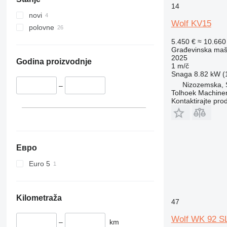
336
VMT
14
340
Vibromax
novi
Wolf KV15
345
polovne
349
5.450 €
≈ 10.66
350
Građevinska maši
2025
365
Godina proizvodnje
1 m/č
374
Snaga
8.82 kW (1
Nizozemska, 
390
–
Tolhoek Machine
395
Kontaktirajte pro
416
420
424
426
Евро
428
Euro 5
430
432
434
Kilometraža
47
444
Wolf WK 92 S
589
–
km