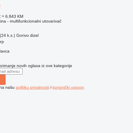
0
€
≈ 6.843 KM
a - multifunkcionalni utovarivač
24 k.s.)
Gorivo
dizel
erp
davca
 primanje novih oglasa iz ove kategorije
e na našu
politiku privatnosti
i
korisnički ugovor
.