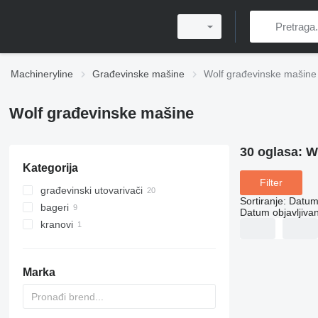
Machineryline
Građevinske mašine
Wolf građevinske mašine
Wolf građevinske mašine
30 oglasa:
W
Kategorija
Filter
građevinski utovarivači
Sortiranje
:
Datum 
bageri
multifunkcionalni utovarivači
Datum objavljivan
kranovi
teleskopski prednji utovarivači
mini bageri
prednji utovarivači
bageri-utovarivači
toranjske dizalice
mini utovarivači gusjeničari
Marka
mini utovarivači