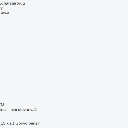
Scharsterbrug
ry
davca
 KM
na - mini utovarivač
15 k.s.)
Gorivo
benzin