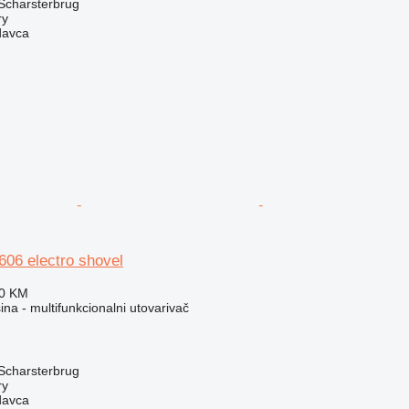
Scharsterbrug
ry
davca
06 electro shovel
90 KM
a - multifunkcionalni utovarivač
Scharsterbrug
ry
davca