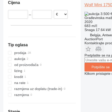
Cijena
Litvanija
311
427
3246
SD
XP
Wolf Mini 175
Belgija
312
435S
3369
XR
3.500 
–
313
436
3394
XS
Građevinska mašin
2020
314
437
4069
XZ
683 m/č
315
456
4394
ZL
Snaga
17.64 kW (
316
457
E-series
Belgija, Antw
AuctionPort
317
8008
Liftlux
Kontaktirajte pro
Tip oglasa
318
8018
Pecolift
319
8025
R-series
prodaja
Pretplatite se na
320
8026
Toucan
aukcija
321
8030
od proizvođača
Potpišite se
322
8035
lizing
Klikom pristajet
323
CT
kredit
324
JS
na rate
325
JZ
razmjena uz doplatu (trade-in)
326
NXT
razmjena
329
S-Series
330
TM
Stanje