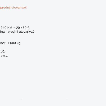
9.940 KM
≈ 20.430 €
na - prednji utovarivač
vost
1.000 kg
LLC
davca