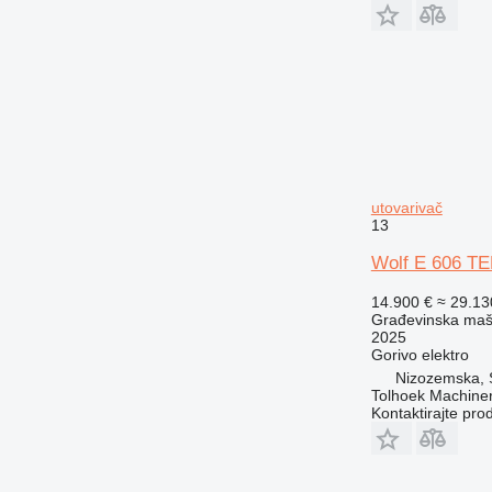
utovarivač
13
Wolf E 606 T
14.900 €
≈ 29.1
Građevinska mašin
2025
Gorivo
elektro
Nizozemska, 
Tolhoek Machine
Kontaktirajte pro