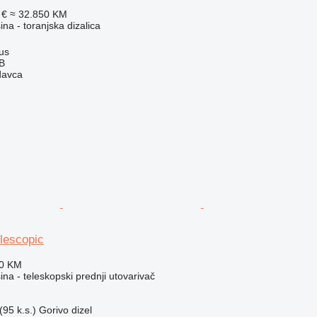
 €
≈ 32.850 KM
a - toranjska dizalica
ius
AB
davca
lescopic
10 KM
a - teleskopski prednji utovarivač
95 k.s.)
Gorivo
dizel