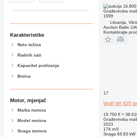
826
16.800
906
Građevinska mašin
1999
907
Litvanija, Viln
908
Auction Baltic U
Kontaktirajte pro
910
Karakteristike
914
Neto težina
918
924
Radnih sati
926
Kapacitet podizanja
928
Brzina
930
938
950
17
953
Motor, mjenjač
Wolf Wl 825 te
955
Marka motora
962
19.750 €
≈ 38.6
Građevinska mašin
963
Model motora
2023
966
174 m/č
Snaga motora
Snaga
69.83 kW (
972