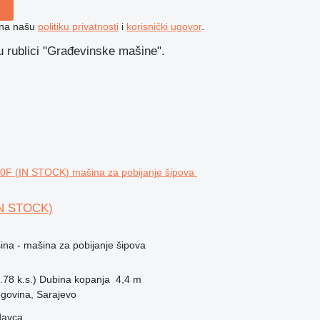
e na našu
politiku privatnosti
i
korisnički ugovor
.
 rublici "Građevinske mašine".
IN STOCK)
na - mašina za pobijanje šipova
78 k.s.)
Dubina kopanja
4,4 m
govina, Sarajevo
davca