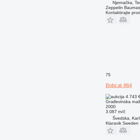
Njemačka, Te
Zeppelin Baumas
Kontaktirajte pro
75
Bobcat 864
4.743 
Građevinska maši
2000
3.087 m/č
Švedska, Karl
Klaravik Sweden