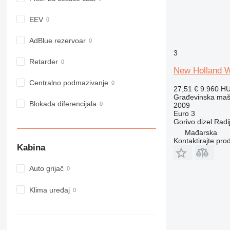
918
924
EEV
926
928
AdBlue rezervoar
930
3
Retarder
938
New Holland 
950
Centralno podmazivanje
27,51 €
9.960 H
953
Građevinska maš
955
Blokada diferencijala
2009
Euro 3
962
Gorivo
dizel
Radi
963
Mađarska
966
Kontaktirajte pro
Kabina
972
973
Auto grijač
980
982
Klima uređaj
988
990
992