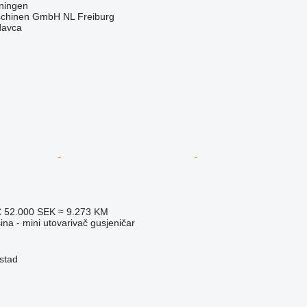
ningen
chinen GmbH NL Freiburg
davca
€
52.000 SEK
≈ 9.273 KM
na - mini utovarivač gusjeničar
stad