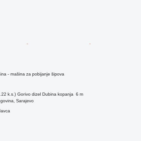
na - mašina za pobijanje šipova
22 k.s.)
Gorivo
dizel
Dubina kopanja
6 m
govina, Sarajevo
davca