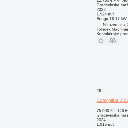
22.750 €
≈ 44.4
Građevinska maši
2022
1.924 m/č
Snaga
16.17 kW (
Nizozemska, 
Tolhoek Machine
Kontaktirajte pro
26
Caterpillar 255
75.000 €
≈ 146.
Građevinska maši
2024
1.915 m/č