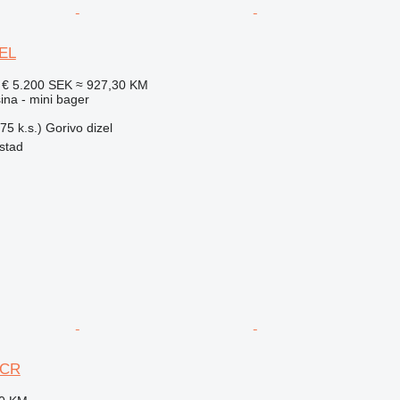
EL
 €
5.200 SEK
≈ 927,30 KM
na - mini bager
75 k.s.)
Gorivo
dizel
stad
2CR