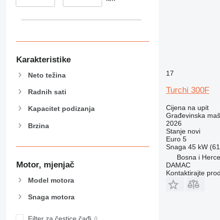
390
395
416
420
424
Karakteristike
426
17
Neto težina
428
Turchi 300F
Radnih sati
430
432
Cijena na upit
Kapacitet podizanja
Građevinska maši
434
2026
Brzina
444
Stanje
novi
Euro 5
589
Snaga
45 kW (61.
826
Bosna i Herce
Motor, mjenjač
906
DAMAC
Kontaktirajte pro
907
Model motora
908
Snaga motora
910
914
Filter za čestice čađi