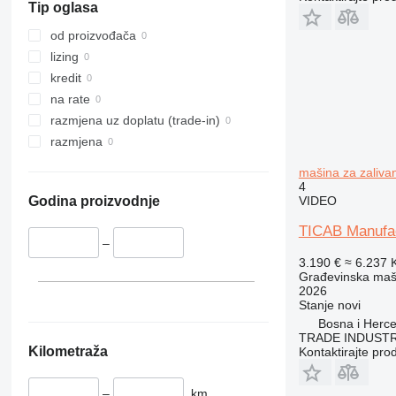
Tip oglasa
317
8008
Liftlux
318
8018
Pecolift
od proizvođača
319
8025
R-series
lizing
320
8026
Toucan
kredit
321
8030
na rate
322
8035
razmjena uz doplatu (trade-in)
323
CT
razmjena
324
JS
mašina za zaliva
325
JZ
4
VIDEO
Godina proizvodnje
326
NXT
329
S-Series
TICAB Manufac
–
330
TM
3.190 €
≈ 6.237
336
VMT
Građevinska maši
340
Vibromax
2026
Stanje
novi
345
Bosna i Herce
349
TRADE INDUSTR
Kilometraža
Kontaktirajte pro
350
365
–
km
374