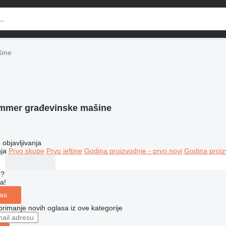
šine
mmer građevinske mašine
objavljivanja
ja
Prvo skupe
Prvo jeftine
Godina proizvodnje - prvo novi
Godina proiz
u?
a!
las
 primanje novih oglasa iz ove kategorije