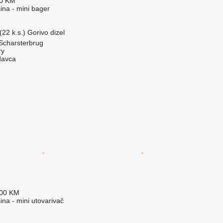
80 KM
na - mini bager
22 k.s.)
Gorivo
dizel
Scharsterbrug
ry
davca
600 KM
na - mini utovarivač