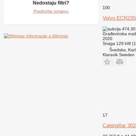
Nedostaju filtri?
AP
100
Predložite izmjenu
C-series
Volvo ECR235
CB
CS
474,30
D series
Građevinska maši
Informacije o Wimmer
2020
E-series
Snaga
129 kW (1
F-series
Švedska, Karl
Klaravik Sweden
GC
IT
M-series
MH
NR
PM
RM
17
Caterpillar 30