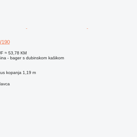
W190
UF
≈ 53,78 KM
ina - bager s dubinskom kašikom
jus kopanja
1,19 m
davca