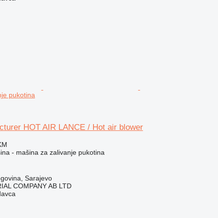
nje pukotina
turer HOT AIR LANCE / Hot air blower
 KM
na - mašina za zalivanje pukotina
govina, Sarajevo
IAL COMPANY AB LTD
davca