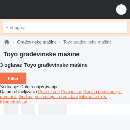
Građevinske mašine
Toyo građevinske mašine
Toyo građevinske mašine
3 oglasa:
Toyo građevinske mašine
Filter
Sortiranje
:
Datum objavljivanja
Datum objavljivanja
Prvo skupe
Prvo jeftine
Godina proizvodnje -
prvo novi
Godina proizvodnje - prvo stare
Kilometraža ⬊
Kilometraža ⬈