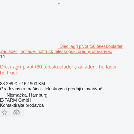
Dieci agri pivot t60 teleskoplader
,radlader , hoflader hoftruck teleskopski prednji utovarivač
14
Dieci agri pivot t60 teleskoplader ,radlader , hoflader
hoftruck
83.299 €
≈ 162.900 KM
Građevinska mašina - teleskopski prednji utovarivač
Njemačka, Hamburg
E-FARM GmbH
Kontaktirajte prodavca