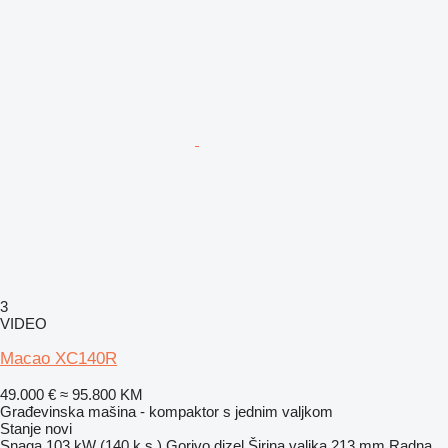
3
VIDEO
Macao XC140R
49.000 €
≈ 95.800 KM
Građevinska mašina - kompaktor s jednim valjkom
Stanje
novi
Snaga
103 kW (140 k.s.)
Gorivo
dizel
Širina valjka
213 mm
Radna