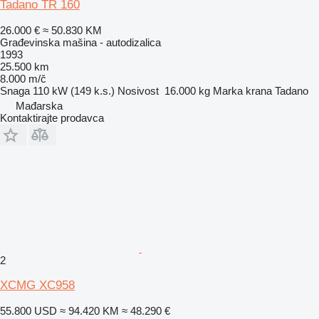
Tadano TR 160
26.000 €
≈ 50.830 KM
Građevinska mašina - autodizalica
1993
25.500 km
8.000 m/č
Snaga
110 kW (149 k.s.)
Nosivost
16.000 kg
Marka krana
Tadano
Mađarska
Kontaktirajte prodavca
2
XCMG XC958
55.800 USD
≈ 94.420 KM
≈ 48.290 €