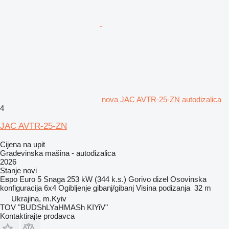
nova JAC AVTR-25-ZN autodizalica
4
JAC AVTR-25-ZN
Cijena na upit
Građevinska mašina - autodizalica
2026
Stanje
novi
Евро
Euro 5
Snaga
253 kW (344 k.s.)
Gorivo
dizel
Osovinska
konfiguracija
6x4
Ogibljenje
gibanj/gibanj
Visina podizanja
32 m
Ukrajina, m.Kyiv
TOV "BUDShLYaHMASh KIYiV"
Kontaktirajte prodavca