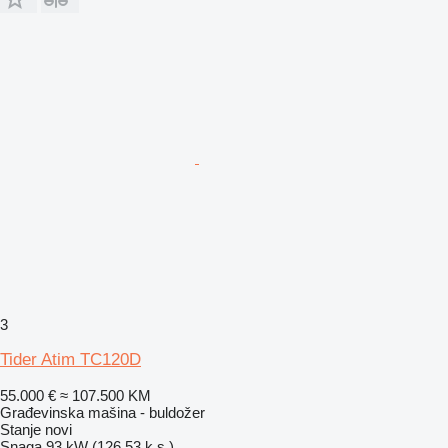
3
Tider Atim TC120D
55.000 €
≈ 107.500 KM
Građevinska mašina - buldožer
Stanje
novi
Snaga
93 kW (126.53 k.s.)