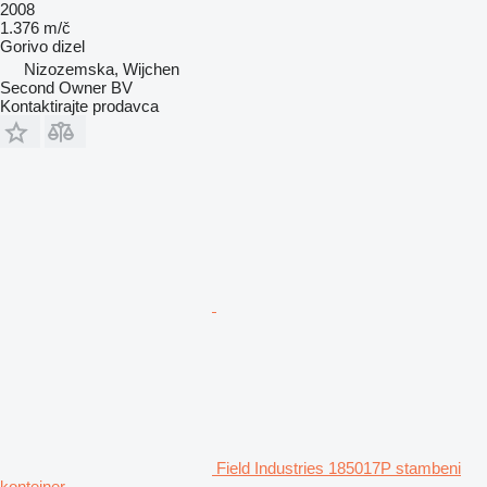
2008
1.376 m/č
Gorivo
dizel
Nizozemska, Wijchen
Second Owner BV
Kontaktirajte prodavca
Field Industries 185017P stambeni
kontejner