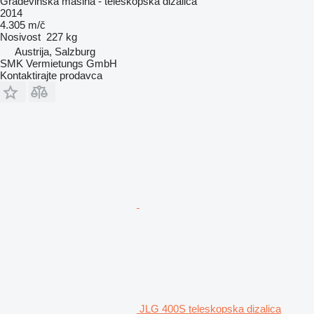
Građevinska mašina - teleskopska dizalica
2014
4.305 m/č
Nosivost
227 kg
Austrija, Salzburg
SMK Vermietungs GmbH
Kontaktirajte prodavca
JLG 400S teleskopska dizalica