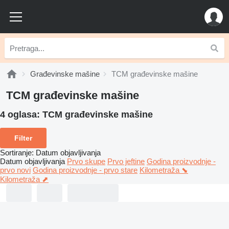
Građevinske mašine
TCM građevinske mašine
TCM građevinske mašine
4 oglasa:
TCM građevinske mašine
Filter
Sortiranje
:
Datum objavljivanja
Datum objavljivanja
Prvo skupe
Prvo jeftine
Godina proizvodnje -
prvo novi
Godina proizvodnje - prvo stare
Kilometraža ⬊
Kilometraža ⬈