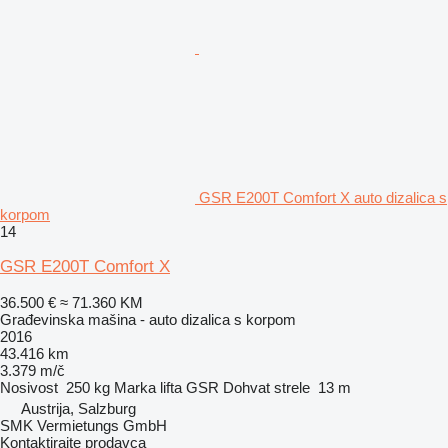
GSR E200T Comfort X auto dizalica s
korpom
14
GSR E200T Comfort X
36.500 €
≈ 71.360 KM
Građevinska mašina - auto dizalica s korpom
2016
43.416 km
3.379 m/č
Nosivost
250 kg
Marka lifta
GSR
Dohvat strele
13 m
Austrija, Salzburg
SMK Vermietungs GmbH
Kontaktirajte prodavca