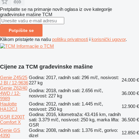
Pretplatite se na primanje novih oglasa iz ove kategorije
građevinske mašine
TCM
Potpišite se
Klikom pristajete na našu
politiku privatnosti
i
korisnički ugovor
.
Informacije o TCM
Cijene za TCM građevinske mašine
Genie Z45/25
Godina: 2017, radnih sati: 296 m/č, nosivost:
24.000 €
J BI / 12-9636
227 kg
Genie Z62/40
Godina: 2018, radnih sati: 2.656 m/č,
4WD / 12-
36.000 €
nosivost: 227 kg
9989
Haulotte
Godina: 2012, radnih sati: 1.445 m/č,
12.900 €
HA12CJ
nosivost: 250 kg
Godina: 2016, kilometraža: 43.416 km, radnih
GSR E200T
sati: 3.379 m/č, nosivost: 250 kg, marka lifta:
36.500 €
Comfort X
GSR
Genie GS
Godina: 2008, radnih sati: 1.376 m/č, gorivo:
12.850 €
4390
dizel