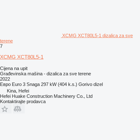
XCMG XCT80L5-1 dizalica za sve
terene
7
XCMG XCT80L5-1
Cijena na upit
Građevinska mašina - dizalica za sve terene
2022
Евро
Euro 3
Snaga
297 kW (404 k.s.)
Gorivo
dizel
Kina, Hefei
Hefei Huake Construction Machinery Co., Ltd
Kontaktirajte prodavca