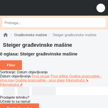
Građevinske mašine
Steiger građevinske mašine
Steiger građevinske mašine
0 oglasa:
Steiger građevinske mašine
Filter
Sortiranje
:
Datum objavljivanja
Datum objavljivanja
Prvo skupe
Prvo jeftine
Godina proizvodnje -
prvo novi
Godina proizvodnje - prvo stare
Kilometraža ⬊
Kilometraža ⬈
Prodajete tehniku?
Učinite to sa nama!