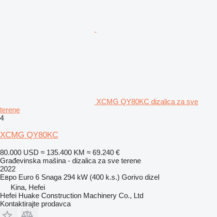
XCMG QY80KC dizalica za sve
terene
4
XCMG QY80KC
80.000 USD
≈ 135.400 KM
≈ 69.240 €
Građevinska mašina - dizalica za sve terene
2022
Евро
Euro 6
Snaga
294 kW (400 k.s.)
Gorivo
dizel
Kina, Hefei
Hefei Huake Construction Machinery Co., Ltd
Kontaktirajte prodavca