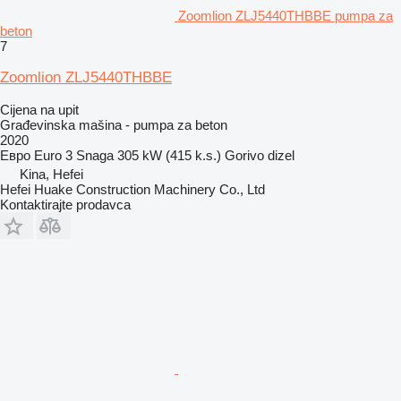
Zoomlion ZLJ5440THBBE pumpa za
beton
7
Zoomlion ZLJ5440THBBE
Cijena na upit
Građevinska mašina - pumpa za beton
2020
Евро
Euro 3
Snaga
305 kW (415 k.s.)
Gorivo
dizel
Kina, Hefei
Hefei Huake Construction Machinery Co., Ltd
Kontaktirajte prodavca