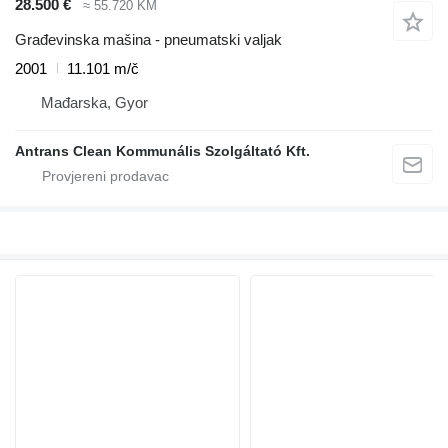
28.500 €
≈ 55.720 KM
Građevinska mašina - pneumatski valjak
2001
11.101 m/č
Mađarska, Gyor
Antrans Clean Kommunális Szolgáltató Kft.