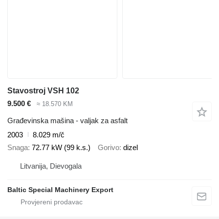
Stavostroj VSH 102
9.500 €
≈ 18.570 KM
Građevinska mašina - valjak za asfalt
2003
8.029 m/č
Snaga
72.77 kW (99 k.s.)
Gorivo
dizel
Litvanija, Dievogala
Baltic Special Machinery Export