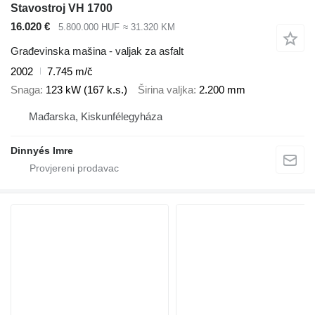
Stavostroj VH 1700
16.020 €
5.800.000 HUF
≈ 31.320 KM
Građevinska mašina - valjak za asfalt
2002
7.745 m/č
Snaga
123 kW (167 k.s.)
Širina valjka
2.200 mm
Mađarska, Kiskunfélegyháza
Dinnyés Imre