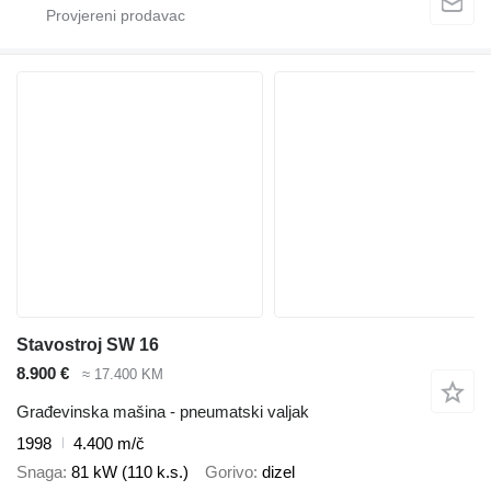
Stavostroj SW 16
8.900 €
≈ 17.400 KM
Građevinska mašina - pneumatski valjak
1998
4.400 m/č
Snaga
81 kW (110 k.s.)
Gorivo
dizel