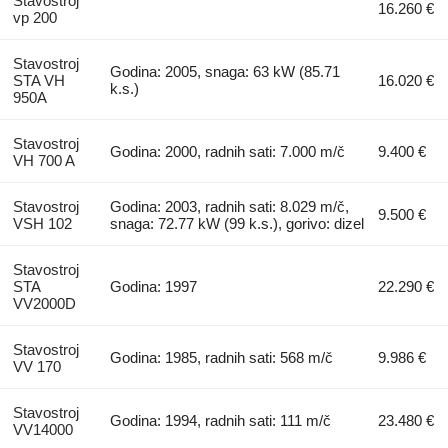
Stavostroj
16.260 €
vp 200
Stavostroj
Godina: 2005, snaga: 63 kW (85.71
STA VH
16.020 €
k.s.)
950A
Stavostroj
Godina: 2000, radnih sati: 7.000 m/č
9.400 €
VH 700 A
Stavostroj
Godina: 2003, radnih sati: 8.029 m/č,
9.500 €
VSH 102
snaga: 72.77 kW (99 k.s.), gorivo: dizel
Stavostroj
STA
Godina: 1997
22.290 €
VV2000D
Stavostroj
Godina: 1985, radnih sati: 568 m/č
9.986 €
VV 170
Stavostroj
Godina: 1994, radnih sati: 111 m/č
23.480 €
VV14000