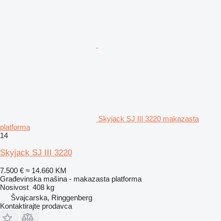
Skyjack SJ III 3220 makazasta
platforma
14
Skyjack SJ III 3220
7.500 €
≈ 14.660 KM
Građevinska mašina - makazasta platforma
Nosivost
408 kg
Švајcarska, Ringgenberg
Kontaktirajte prodavca