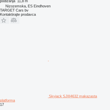
podizanja
11,8 m
Nizozemska, ES Eindhoven
TARGET Cars bv
Kontaktirajte prodavca
Skyjack SJIII4632 makazasta
platforma
17