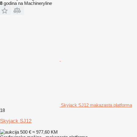
8
godina na Machineryline
Skyjack SJ12 makazasta platforma
18
Skyjack SJ12
500 €
≈ 977,60 KM