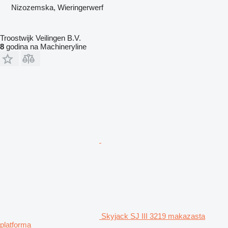
Nizozemska, Wieringerwerf
Troostwijk Veilingen B.V.
8
godina na Machineryline
Skyjack SJ III 3219 makazasta
platforma