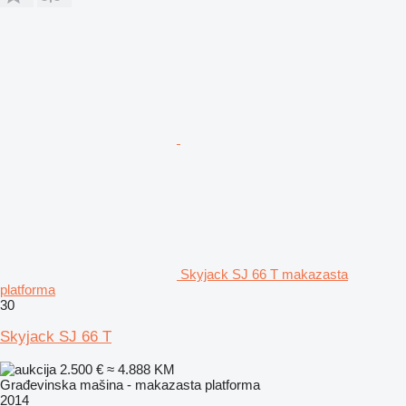
Skyjack SJ 66 T makazasta
platforma
30
Skyjack SJ 66 T
2.500 €
≈ 4.888 KM
Građevinska mašina - makazasta platforma
2014