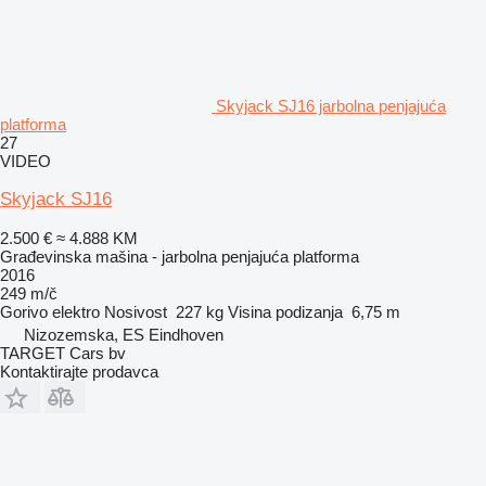
Skyjack SJ16 jarbolna penjajuća
platforma
27
VIDEO
Skyjack SJ16
2.500 €
≈ 4.888 KM
Građevinska mašina - jarbolna penjajuća platforma
2016
249 m/č
Gorivo
elektro
Nosivost
227 kg
Visina podizanja
6,75 m
Nizozemska, ES Eindhoven
TARGET Cars bv
Kontaktirajte prodavca