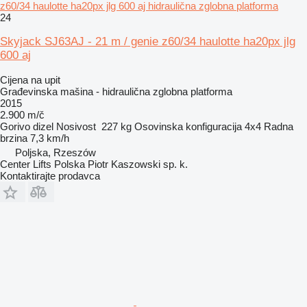
z60/34 haulotte ha20px jlg 600 aj hidraulična zglobna platforma
24
Skyjack SJ63AJ - 21 m / genie z60/34 haulotte ha20px jlg
600 aj
Cijena na upit
Građevinska mašina - hidraulična zglobna platforma
2015
2.900 m/č
Gorivo
dizel
Nosivost
227 kg
Osovinska konfiguracija
4x4
Radna
brzina
7,3 km/h
Poljska, Rzeszów
Center Lifts Polska Piotr Kaszowski sp. k.
Kontaktirajte prodavca