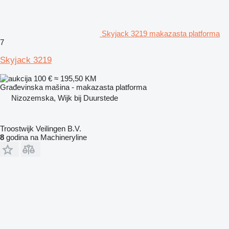
Skyjack 3219 makazasta platforma
7
Skyjack 3219
100 €
≈ 195,50 KM
Građevinska mašina - makazasta platforma
Nizozemska, Wijk bij Duurstede
Troostwijk Veilingen B.V.
8
godina na Machineryline