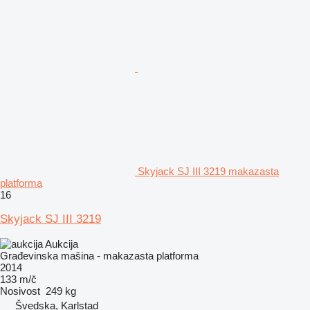
Skyjack SJ III 3219 makazasta
platforma
16
Skyjack SJ III 3219
Aukcija
Građevinska mašina - makazasta platforma
2014
133 m/č
Nosivost
249 kg
Švedska, Karlstad