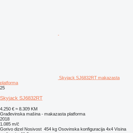
Skyjack SJ6832RT makazasta
platforma
25
Skyjack SJ6832RT
4.250 €
≈ 8.309 KM
Građevinska mašina - makazasta platforma
2018
1.085 m/č
Gorivo
dizel
Nosivost
454 kg
Osovinska konfiguracija
4x4
Visina