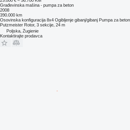
29.000 €
≈ 56.700 KM
Građevinska mašina - pumpa za beton
2008
390.000 km
Osovinska konfiguracija
8x4
Ogibljenje
gibanj/gibanj
Pumpa za beton
Putzmeister Rotor, 3 sekcije, 24 m
Poljska, Żugienie
Kontaktirajte prodavca