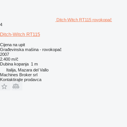
Ditch-Witch RT115 rovokopač
4
Ditch-Witch RT115
Cijena na upit
Građevinska mašina - rovokopač
2007
2.400 m/č
Dubina kopanja
1 m
Italija, Mazara del Vallo
Machines Broker srl
Kontaktirajte prodavca