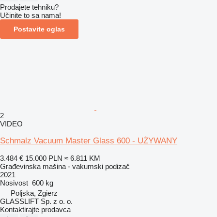
Prodajete tehniku?
Učinite to sa nama!
Postavite oglas
2
VIDEO
Schmalz Vacuum Master Glass 600 - UŻYWANY
3.484 €
15.000 PLN
≈ 6.811 KM
Građevinska mašina - vakumski podizač
2021
Nosivost
600 kg
Poljska, Zgierz
GLASSLIFT Sp. z o. o.
Kontaktirajte prodavca