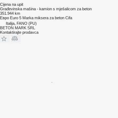
Cijena na upit
Građevinska mašina - kamion s mješalicom za beton
351.944 km
Евро
Euro 5
Marka miksera za beton
Cifa
Italija, FANO (PU)
BETON MARK SRL
Kontaktirajte prodavca