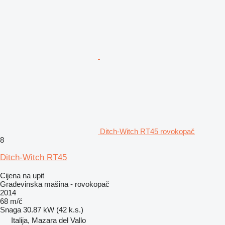
Ditch-Witch RT45 rovokopač
8
Ditch-Witch RT45
Cijena na upit
Građevinska mašina - rovokopač
2014
68 m/č
Snaga
30.87 kW (42 k.s.)
Italija, Mazara del Vallo