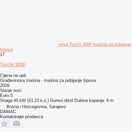
nova Turchi 300F mašina za pobijanje
šipova
17
Turchi 300F
Cijena na upit
Građevinska mašina - mašina za pobijanje šipova
2026
Stanje
novi
Euro 5
Snaga
45 kW (61.22 k.s.)
Gorivo
dizel
Dubina kopanja
6 m
Bosna i Hercegovina, Sarajevo
DAMAC
Kontaktirajte prodavca