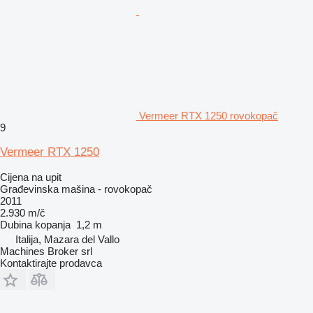
Vermeer RTX 1250 rovokopač
9
Vermeer RTX 1250
Cijena na upit
Građevinska mašina - rovokopač
2011
2.930 m/č
Dubina kopanja
1,2 m
Italija, Mazara del Vallo
Machines Broker srl
Kontaktirajte prodavca