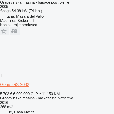
Građevinska mašina - bušaće postrojenje
2005
Snaga
54.39 kW (74 k.s.)
Italija, Mazara del Vallo
Machines Broker srl
Kontaktirajte prodavca
1
Genie GS-2032
5.703 €
6.000.000 CLP
≈ 11.150 KM
Građevinska mašina - makazasta platforma
2016
268 m/č
Čile, Casa Matriz