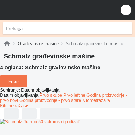
Građevinske mašine
Schmalz građevinske mašine
Schmalz građevinske mašine
4 oglasa:
Schmalz građevinske mašine
Filter
Sortiranje
:
Datum objavljivanja
Datum objavljivanja
Prvo skupe
Prvo jeftine
Godina proizvodnje -
prvo novi
Godina proizvodnje - prvo stare
Kilometraža ⬊
Kilometraža ⬈