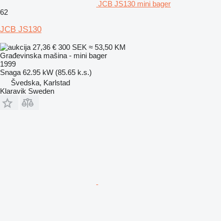
JCB JS130 mini bager
62
JCB JS130
27,36 €
300 SEK
≈ 53,50 KM
Građevinska mašina - mini bager
1999
Snaga
62.95 kW (85.65 k.s.)
Švedska, Karlstad
Klaravik Sweden