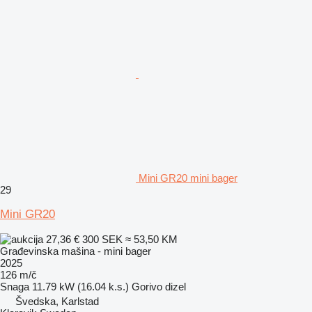
Mini GR20 mini bager
29
Mini GR20
27,36 €
300 SEK
≈ 53,50 KM
Građevinska mašina - mini bager
2025
126 m/č
Snaga
11.79 kW (16.04 k.s.)
Gorivo
dizel
Švedska, Karlstad