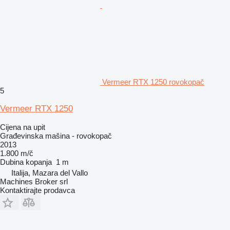
Vermeer RTX 1250 rovokopač
5
Vermeer RTX 1250
Cijena na upit
Građevinska mašina - rovokopač
2013
1.800 m/č
Dubina kopanja
1 m
Italija, Mazara del Vallo
Machines Broker srl
Kontaktirajte prodavca