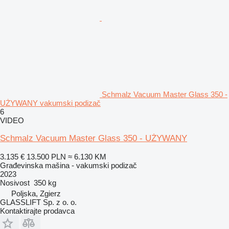
Schmalz Vacuum Master Glass 350 -
UŻYWANY vakumski podizač
6
VIDEO
Schmalz Vacuum Master Glass 350 - UŻYWANY
3.135 €
13.500 PLN
≈ 6.130 KM
Građevinska mašina - vakumski podizač
2023
Nosivost
350 kg
Poljska, Zgierz
GLASSLIFT Sp. z o. o.
Kontaktirajte prodavca