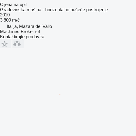
Cijena na upit
Građevinska mašina - horizontalno bušeće postrojenje
2010
3.800 m/č
Italija, Mazara del Vallo
Machines Broker srl
Kontaktirajte prodavca