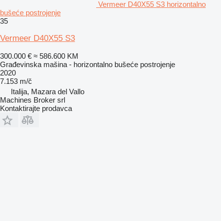
Vermeer D40X55 S3 horizontalno
bušeće postrojenje
35
Vermeer D40X55 S3
300.000 €
≈ 586.600 KM
Građevinska mašina - horizontalno bušeće postrojenje
2020
7.153 m/č
Italija, Mazara del Vallo
Machines Broker srl
Kontaktirajte prodavca