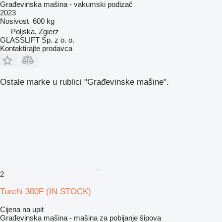
Građevinska mašina - vakumski podizač
2023
Nosivost
600 kg
Poljska, Zgierz
GLASSLIFT Sp. z o. o.
Kontaktirajte prodavca
Ostale marke u rublici "Građevinske mašine".
2
Turchi 300F (IN STOCK)
Cijena na upit
Građevinska mašina - mašina za pobijanje šipova