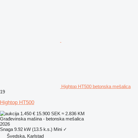
Hightop HT500 betonska mešalica
19
Hightop HT500
1.450 €
15.900 SEK
≈ 2.836 KM
Građevinska mašina - betonska mešalica
2026
Snaga
9.92 kW (13.5 k.s.)
Mini
✓
Švedska, Karlstad