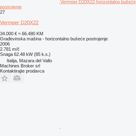
Vermeer D20X22 horizontalno bušeće
postrojenje
27
Vermeer D20X22
34.000 €
≈ 66.480 KM
Građevinska mašina - horizontalno bušeće postrojenje
2006
2.781 m/č
Snaga
62.48 kW (85 k.s.)
Italija, Mazara del Vallo
Machines Broker srl
Kontaktirajte prodavca