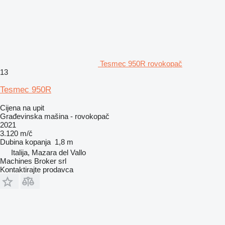
Tesmec 950R rovokopač
13
Tesmec 950R
Cijena na upit
Građevinska mašina - rovokopač
2021
3.120 m/č
Dubina kopanja
1,8 m
Italija, Mazara del Vallo
Machines Broker srl
Kontaktirajte prodavca