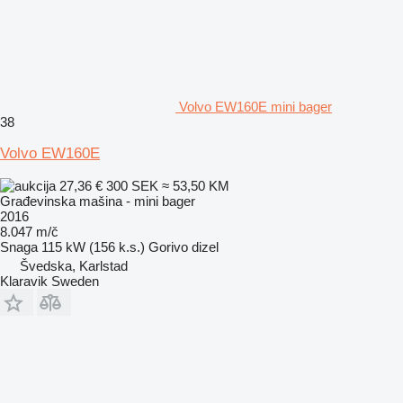
Volvo EW160E mini bager
38
Volvo EW160E
27,36 €
300 SEK
≈ 53,50 KM
Građevinska mašina - mini bager
2016
8.047 m/č
Snaga
115 kW (156 k.s.)
Gorivo
dizel
Švedska, Karlstad
Klaravik Sweden