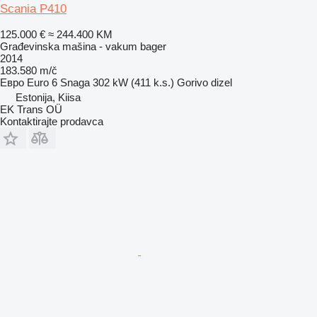
Scania P410
125.000 €
≈ 244.400 KM
Građevinska mašina - vakum bager
2014
183.580 m/č
Евро
Euro 6
Snaga
302 kW (411 k.s.)
Gorivo
dizel
Estonija, Kiisa
EK Trans OÜ
Kontaktirajte prodavca