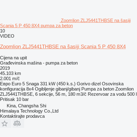
Zoomlion ZLJ5441THBSE na šasiji
Scania 5 P 450 8X4 pumpa za beton
10
VIDEO
Zoomlion ZLJ5441THBSE na šasiji Scania 5 P 450 8X4
Cijena na upit
Građevinska mašina - pumpa za beton
2019
45.103 km
2.001 m/č
Евро
Euro 5
Snaga
331 kW (450 k.s.)
Gorivo
dizel
Osovinska
konfiguracija
8x4
Ogibljenje
gibanj/gibanj
Pumpa za beton
Zoomlion
ZLJ5441THBSE, 6 sekcije, 56 m, 180 m3/č
Rezervoar za vodu
500 l
Pritisak
10 bar
Kina, Changsha Shi
Himalaya Technology Co.,Ltd
Kontaktirajte prodavca