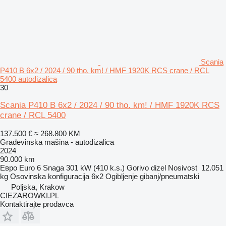
Scania
P410 B 6x2 / 2024 / 90 tho. km! / HMF 1920K RCS crane / RCL
5400 autodizalica
30
Scania P410 B 6x2 / 2024 / 90 tho. km! / HMF 1920K RCS
crane / RCL 5400
137.500 €
≈ 268.800 KM
Građevinska mašina - autodizalica
2024
90.000 km
Евро
Euro 6
Snaga
301 kW (410 k.s.)
Gorivo
dizel
Nosivost
12.051
kg
Osovinska konfiguracija
6x2
Ogibljenje
gibanj/pneumatski
Poljska, Krakow
CIEZAROWKI.PL
Kontaktirajte prodavca