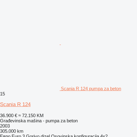
Scania R 124 pumpa za beton
15
Scania R 124
36.900 €
≈ 72.150 KM
Građevinska mašina - pumpa za beton
2003
305.000 km
Евро
Euro 3
Gorivo
dizel
Osovinska konfiguracija
4x2