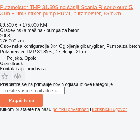
Putzmeister TMP 31.89S na šasiji Scania R-serie euro 5,
31m + 9m3 mixer-pump PUMI, putzmeister, 89m3/h
89.500 €
≈ 175.000 KM
Građevinska mašina - pumpa za beton
2008
276.000 km
Osovinska konfiguracija
8x4
Ogibljenje
gibanj/gibanj
Pumpa za beton
Putzmeister TMP 31.89S , 4 sekcije, 31 m
Poljska, Opole
Grandtruck
Kontaktirajte prodavca
Pretplatite se na primanje novih oglasa iz ove kategorije
Potpišite se
Klikom pristajete na našu
politiku privatnosti
i
korisnički ugovor
.