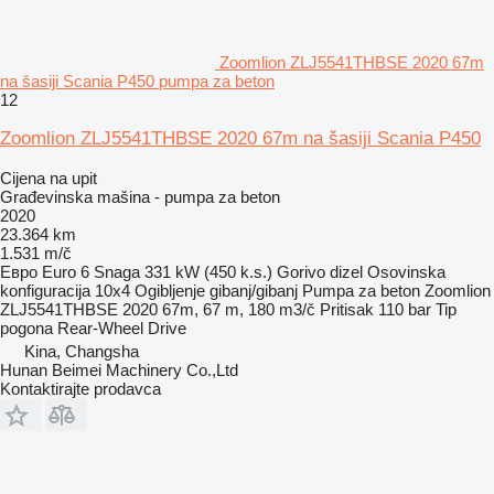
Zoomlion ZLJ5541THBSE 2020 67m
na šasiji Scania P450 pumpa za beton
12
Zoomlion ZLJ5541THBSE 2020 67m na šasiji Scania P450
Cijena na upit
Građevinska mašina - pumpa za beton
2020
23.364 km
1.531 m/č
Евро
Euro 6
Snaga
331 kW (450 k.s.)
Gorivo
dizel
Osovinska
konfiguracija
10x4
Ogibljenje
gibanj/gibanj
Pumpa za beton
Zoomlion
ZLJ5541THBSE 2020 67m, 67 m, 180 m3/č
Pritisak
110 bar
Tip
pogona
Rear-Wheel Drive
Kina, Changsha
Hunan Beimei Machinery Co.,Ltd
Kontaktirajte prodavca