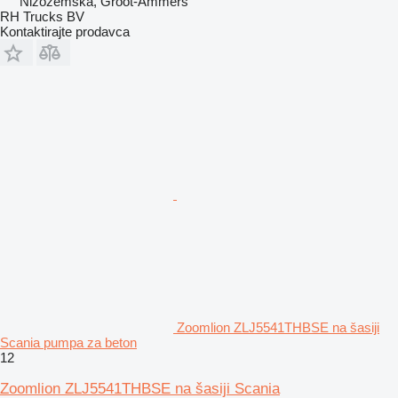
Nizozemska, Groot-Ammers
RH Trucks BV
Kontaktirajte prodavca
Zoomlion ZLJ5541THBSE na šasiji
Scania pumpa za beton
12
Zoomlion ZLJ5541THBSE na šasiji Scania