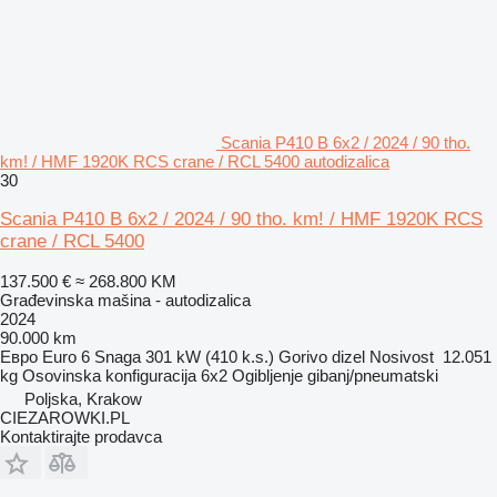
Scania P410 B 6x2 / 2024 / 90 tho.
km! / HMF 1920K RCS crane / RCL 5400 autodizalica
30
Scania P410 B 6x2 / 2024 / 90 tho. km! / HMF 1920K RCS
crane / RCL 5400
137.500 €
≈ 268.800 KM
Građevinska mašina - autodizalica
2024
90.000 km
Евро
Euro 6
Snaga
301 kW (410 k.s.)
Gorivo
dizel
Nosivost
12.051
kg
Osovinska konfiguracija
6x2
Ogibljenje
gibanj/pneumatski
Poljska, Krakow
CIEZAROWKI.PL
Kontaktirajte prodavca