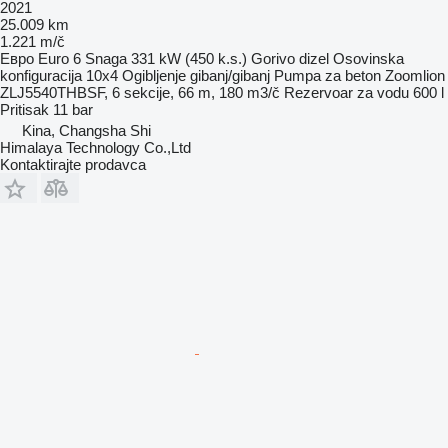
2021
25.009 km
1.221 m/č
Евро
Euro 6
Snaga
331 kW (450 k.s.)
Gorivo
dizel
Osovinska
konfiguracija
10x4
Ogibljenje
gibanj/gibanj
Pumpa za beton
Zoomlion
ZLJ5540THBSF, 6 sekcije, 66 m, 180 m3/č
Rezervoar za vodu
600 l
Pritisak
11 bar
Kina, Changsha Shi
Himalaya Technology Co.,Ltd
Kontaktirajte prodavca