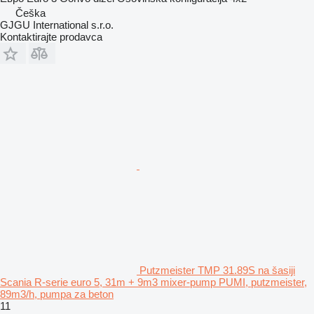
Češka
GJGU International s.r.o.
Kontaktirajte prodavca
Putzmeister TMP 31.89S na šasiji
Scania R-serie euro 5, 31m + 9m3 mixer-pump PUMI, putzmeister,
89m3/h, pumpa za beton
11