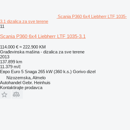
Scania P360 6x4 Liebherr LTF 1035-
3.1 dizalica za sve terene
11
Scania P360 6x4 Liebherr LTF 1035-3.1
114.000 €
≈ 222.900 KM
Građevinska mašina - dizalica za sve terene
2013
137.899 km
11.379 m/č
Евро
Euro 5
Snaga
265 kW (360 k.s.)
Gorivo
dizel
Nizozemska, Almelo
Autohandel Gebr. Heinhuis
Kontaktirajte prodavca