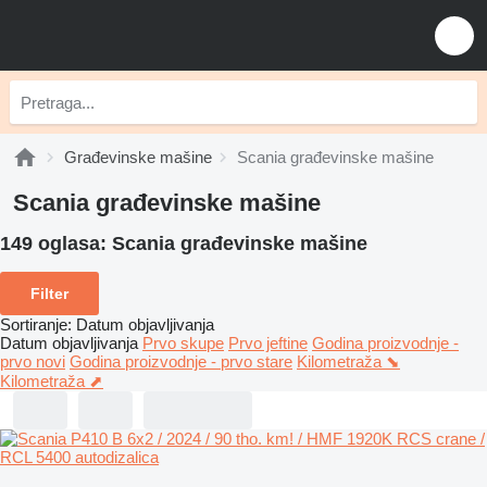
Građevinske mašine
Scania građevinske mašine
Scania građevinske mašine
149 oglasa:
Scania građevinske mašine
Filter
Sortiranje
:
Datum objavljivanja
Datum objavljivanja
Prvo skupe
Prvo jeftine
Godina proizvodnje -
prvo novi
Godina proizvodnje - prvo stare
Kilometraža ⬊
Kilometraža ⬈