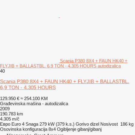
Scania P380 8X4 + FAUN HK40 +
FLYJIB + BALLASTBL. 6,9 TON - 4.305 HOURS autodizalica
40
Scania P380 8X4 + FAUN HK40 + FLYJIB + BALLASTBL.
6,9 TON - 4.305 HOURS
129.950 €
≈ 254.100 KM
Građevinska mašina - autodizalica
2009
190.783 km
4.305 m/č
Евро
Euro 4
Snaga
279 kW (379 k.s.)
Gorivo
dizel
Nosivost
186 kg
Osovinska konfiguracija
8x4
Ogibljenje
gibanj/gibanj