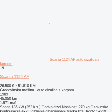
Scania 1124 AF auto dizalica s
korpom
19
Scania 1124 AF
26.500 €
≈ 51.810 KM
Građevinska mašina - auto dizalica s korpom
1989
45.950 km
1.971 m/č
Snaga
185 kW (252 k.s.)
Gorivo
dizel
Nosivost
270 kg
Osovinska
konfiguracija
4x2
Ogibljenje
gibanj/gibanj
Marka lifta
Bronto Skylift