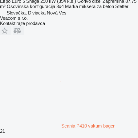
Евро
Euro 5
Snaga
290 kW (394 k.s.)
Gorivo
dizel
Zapremina
87,75
m³
Osovinska konfiguracija
8x4
Marka miksera za beton
Stetter
Slovačka, Diviacka Nová Ves
Veacom s.r.o.
Kontaktirajte prodavca
Scania P410 vakum bager
21