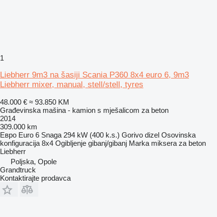
1
Liebherr 9m3 na šasiji Scania P360 8x4 euro 6, 9m3
Liebherr mixer, manual, stell/stell, tyres
48.000 €
≈ 93.850 KM
Građevinska mašina - kamion s mješalicom za beton
2014
309.000 km
Евро
Euro 6
Snaga
294 kW (400 k.s.)
Gorivo
dizel
Osovinska
konfiguracija
8x4
Ogibljenje
gibanj/gibanj
Marka miksera za beton
Liebherr
Poljska, Opole
Grandtruck
Kontaktirajte prodavca