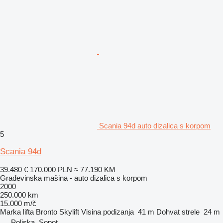
Scania 94d auto dizalica s korpom
5
Scania 94d
39.480 €
170.000 PLN
≈ 77.190 KM
Građevinska mašina - auto dizalica s korpom
2000
250.000 km
15.000 m/č
Marka lifta
Bronto Skylift
Visina podizanja
41 m
Dohvat strele
24 m
Poljska, Sopot