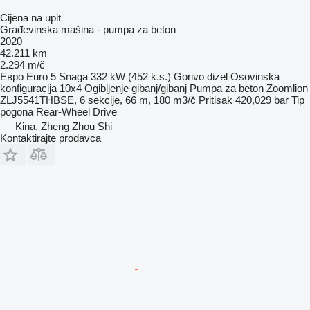
Cijena na upit
Građevinska mašina - pumpa za beton
2020
42.211 km
2.294 m/č
Евро
Euro 5
Snaga
332 kW (452 k.s.)
Gorivo
dizel
Osovinska
konfiguracija
10x4
Ogibljenje
gibanj/gibanj
Pumpa za beton
Zoomlion
ZLJ5541THBSE, 6 sekcije, 66 m, 180 m3/č
Pritisak
420,029 bar
Tip
pogona
Rear-Wheel Drive
Kina, Zheng Zhou Shi
Kontaktirajte prodavca