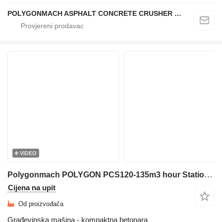
POLYGONMACH ASPHALT CONCRETE CRUSHER SYSTEMS
VIDEO
Polygonmach POLYGON PCS120-135m3 hour Stationary concrete batching plant
Cijena na upit
Od proizvođača
Građevinska mašina - kompaktna betonara